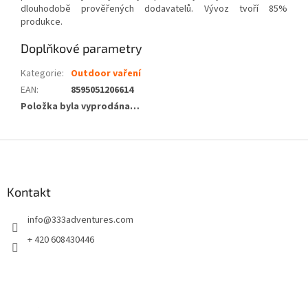
dlouhodobě prověřených dodavatelů. Vývoz tvoří 85%
produkce.
Doplňkové parametry
Kategorie
:
Outdoor vaření
EAN
:
8595051206614
Položka byla vyprodána…
Z
á
p
a
Kontakt
t
info
@
333adventures.com
í
+ 420 608430446