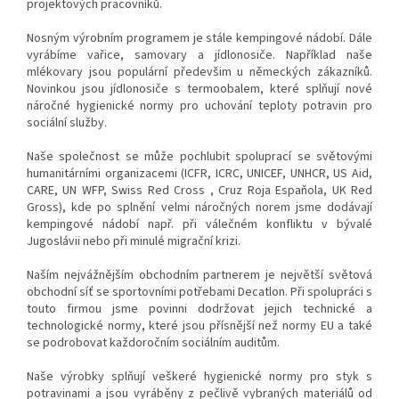
projektových pracovníků.
Nosným výrobním programem je stále kempingové nádobí. Dále
vyrábíme vařice, samovary a jídlonosiče. Například naše
mlékovary jsou populární předevšim u německých zákazníků.
Novinkou jsou jídlonosiče s termoobalem, které splňují nové
náročné hygienické normy pro uchování teploty potravin pro
sociální služby.
Naše společnost se může pochlubit spoluprací se světovými
humanitárními organizacemi (ICFR, ICRC, UNICEF, UNHCR, US Aid,
CARE, UN WFP, Swiss Red Cross , Cruz Roja Espaňola, UK Red
Gross), kde po splnění velmi náročných norem jsme dodávají
kempingové nádobí např. při válečném konfliktu v bývalé
Jugoslávii nebo při minulé migrační krizi.
Naším nejvážnějším obchodním partnerem je největší světová
obchodní síť se sportovními potřebami Decatlon. Při spolupráci s
touto firmou jsme povinni dodržovat jejich technické a
technologické normy, které jsou přísnější než normy EU a také
se podrobovat každoročním sociálním auditům.
Naše výrobky splňují veškeré hygienické normy pro styk s
potravinami a jsou vyráběny z pečlivě vybraných materiálů od