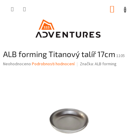
Přejít
NÁKUP
na
obsah
KOŠÍK
ALB forming Titanový talíř 17cm
1105
Průměrné
Neohodnoceno
Podrobnosti hodnocení
Značka:
ALB forming
hodnocení
produktu
je
0,0
z
5
hvězdiček.