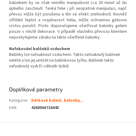
balonkem by se však nemělo manipulovat cca 30 minut až do
úplného zaschnutí. Tenká folie i při neopatrné manipulaci, např.
převoz může být porušena a tím se efekt znehodnotí. Rovněž
střídání teplot a rozpínavost helia, může ochrannou gelovou
vrstvu porušit. Proto doporučujeme ošetřovat balonky gelem
pouze v místě dekorace. V případě vlastního převozu klientem
neposkytujeme záruku na takto ošetřené balonky.
Nafukování balónků vzduchem
Balónky lze nafouknout vzduchem. Takto nafouknutý balónek
nelétá a lze jej umístit na balónkovou tyčku. Balónek takto
nafouknutý vydrží i několik týdnů.
Doplňkové parametry
Kategorie
:
Dárkové balení, balonky...
EAN
:
4260566716043
Z
á