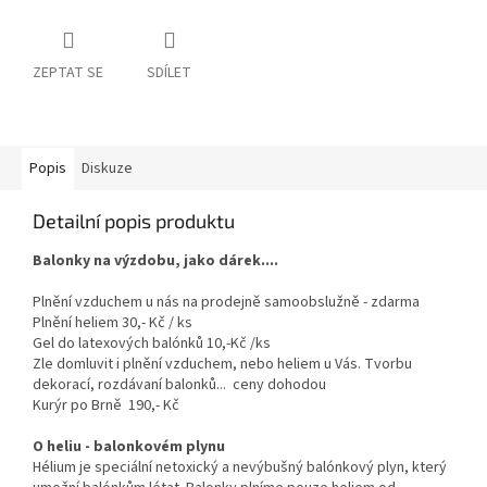
ZEPTAT SE
SDÍLET
Popis
Diskuze
Detailní popis produktu
Balonky na výzdobu, jako dárek....
Plnění vzduchem u nás na prodejně samoobslužně - zdarma
Plnění heliem 30,- Kč / ks
Gel do latexových balónků 10,-Kč /ks
Zle domluvit i plnění vzduchem, nebo heliem u Vás. Tvorbu
dekorací, rozdávaní balonků... ceny dohodou
Kurýr po Brně 190,- Kč
O heliu - balonkovém plynu
Hélium je speciální netoxický a nevýbušný balónkový plyn, který