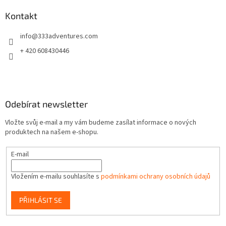
p
a
Kontakt
t
info
@
333adventures.com
í
+ 420 608430446
Odebírat newsletter
Vložte svůj e-mail a my vám budeme zasílat informace o nových
produktech na našem e-shopu.
E-mail
Vložením e-mailu souhlasíte s
podmínkami ochrany osobních údajů
PŘIHLÁSIT SE