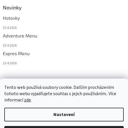
Novinky
Hotovky
23.4.2026
Adventure Menu
23.4.2026
Expres Menu
23.4.2026
event333
Tento web používá soubory cookie. Dalším procházením
tohoto webu vyjadřujete souhlas s jejich používáním.. Více
informací
zde
.
Vytvořil Shoptet
Nastavení
Copyright 2026
www.333adventures.com
. Všechna práva