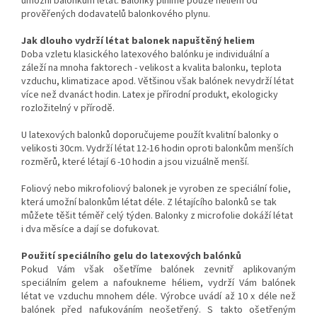
umožní balónkům létat. Balonky plníme pouze heliem od
prověřených dodavatelů balonkového plynu.
Jak dlouho vydrží létat balonek napuštěný heliem
Doba vzletu klasického latexového balónku je individuální a
záleží na mnoha faktorech - velikost a kvalita balonku, teplota
vzduchu, klimatizace apod. Většinou však balónek nevydrží létat
více než dvanáct hodin. Latex je přírodní produkt, ekologicky
rozložitelný v přírodě.
U latexových balonků doporučujeme použít kvalitní balonky o
velikosti 30cm. Vydrží létat 12-16 hodin oproti balonkům menších
rozměrů, které létají 6 -10 hodin a jsou vizuálně menší.
Foliový nebo mikrofoliový balonek je vyroben ze speciální folie,
která umožní balonkům létat déle. Z létajícího balonků se tak
můžete těšit téměř celý týden. Balonky z microfolie dokáží létat
i dva měsíce a dají se dofukovat.
Použití speciálního gelu do latexových balónků
Pokud Vám však ošetříme balónek zevnitř aplikovaným
speciálním gelem a nafoukneme héliem, vydrží Vám balónek
létat ve vzduchu mnohem déle. Výrobce uvádí až 10 x déle než
balónek před nafukováním neošetřený. S takto ošetřeným