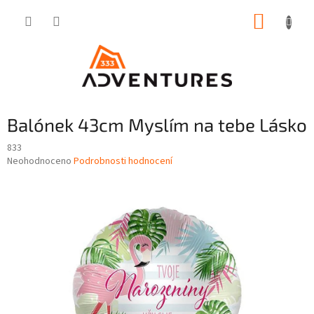
Přejít
NÁKUP
na
obsah
KOŠÍK
Balónek 43cm Myslím na tebe Lásko
833
Průměrné
Neohodnoceno
Podrobnosti hodnocení
hodnocení
produktu
je
0,0
z
5
hvězdiček.