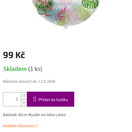
99 Kč
Měrná
Skladem
(1 ks)
cena:
Můžeme doručit do:
12.8.2026
Přidat do košíku
Balónek 43cm Myslím na tebe Lásko
Detailní informace