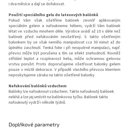
i dva měsíce a dají se dofukovat.
Použití speciálního gelu do latexových balónků
Pokud Vám však ošetříme balónek zevnitř aplikovaným
speciálním gelem a nafoukneme héliem, vydrží Vám balónek
létat ve vzduchu mnohem déle. Výrobce uvádí až 10 x déle než
balónek před nafukováním neošetřený. S takto ošetřeným
balonkem by se však nemělo manipulovat cca 30 minut až do
úplného zaschnutí. Tenká folie i při neopatrné manipulaci, např.
převoz může být porušena a tím se efekt znehodnotí. Rovněž
střídání teplot a rozpínavost helia, může ochrannou gelovou
vrstvu porušit. Proto doporučujeme ošetřovat balonky gelem
pouze v místě dekorace. V případě vlastního převozu klientem
neposkytujeme záruku na takto ošetřené balonky.
Nafukování balónků vzduchem
Balónky lze nafouknout vzduchem. Takto nafouknutý balónek
nelétá a lze jej umístit na balónkovou tyčku. Balónek takto
nafouknutý vydrží i několik týdnů.
Doplňkové parametry