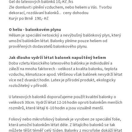
Gel do latexových balónků 10,-Kč /ks
Zle domluvit i plnění vzduchem, nebo heliem u Vás. Tvorbu
dekorací, rozdávaní balonků... ceny dohodou
Kurýr po Brně 190,- Kč
O heliu - balonkovém plynu
Hélium je speciální netoxický a nevýbušný balónkový plyn, který
umožní balónkům létat. Balonky plníme pouze heliem od
prověřených dodavatelů balonkového plynu.
Jak dlouho vydrží létat balonek napuštěný heliem
Doba vzletu klasického latexového balónku je individuální a
záleží na mnoha faktorech - velikost a kvalita balonku, teplota
vzduchu, klimatizace apod. Většinou však balónek nevydrží létat
více než dvanáct hodin. Latex je přírodní produkt, ekologicky
rozložitelný v přírodě.
U latexových balonků doporučujeme použít kvalitní balonky o
velikosti 30cm. Vydrží létat 12-16 hodin oproti balonkům menších
rozměrů, které létají 6 -10 hodin a jsou vizuálně menší.
Foliový nebo mikrofoliový balonek je vyroben ze speciální folie,
která umožní balonkům létat déle. Z létajícího balonků se tak
můžete těšit téměř celý týden. Balonky z microfolie dokáží létat