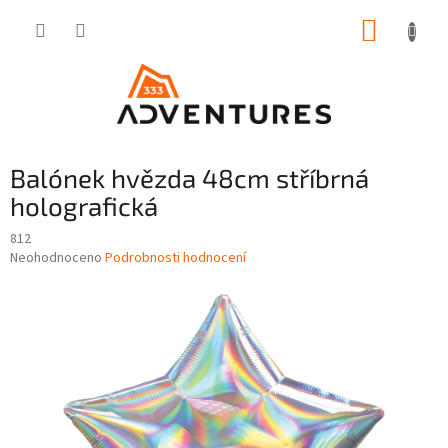
Přejít
NÁKUP
na
obsah
KOŠÍK
Balónek hvězda 48cm stříbrná
holografická
812
Průměrné
Neohodnoceno
Podrobnosti hodnocení
hodnocení
produktu
je
0,0
z
5
hvězdiček.