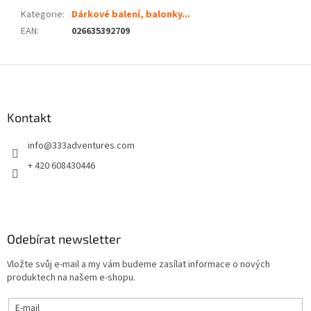
Kategorie
:
Dárkové balení, balonky...
EAN
:
026635392709
Z
á
p
a
Kontakt
t
info
@
333adventures.com
í
+ 420 608430446
Odebírat newsletter
Vložte svůj e-mail a my vám budeme zasílat informace o nových
produktech na našem e-shopu.
E-mail