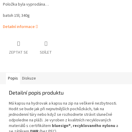
Položka byla vyprodána…
batoh 15l; 340g
Detailní informace
ZEPTAT SE
SDÍLET
Popis
Diskuze
Detailní popis produktu
Má kapsu na hydrovak a kapsu na zip na veškeré nezbytnosti.
Hodit se bude jak při nejnutnějších pochůzkách, tak na
jednodenní túry nebo když se rozhodnete strávit slunečné
odpoledne na pláži. Je vyroben z kvalitních recyklovaných
materiálů s certifikátem
bluesign®
,
recyklovaného nylonu
a
se zátěrem
DWR
(bez PFC).