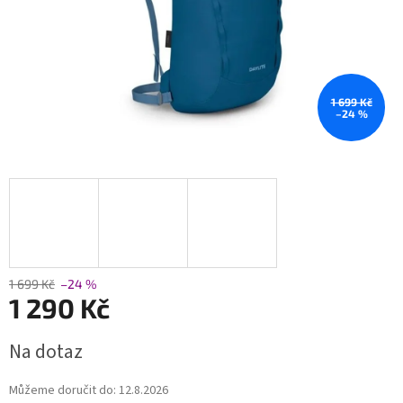
1 699 Kč
–24 %
1 699 Kč
–24 %
1 290 Kč
Měrná
Na dotaz
cena:
Můžeme doručit do:
12.8.2026