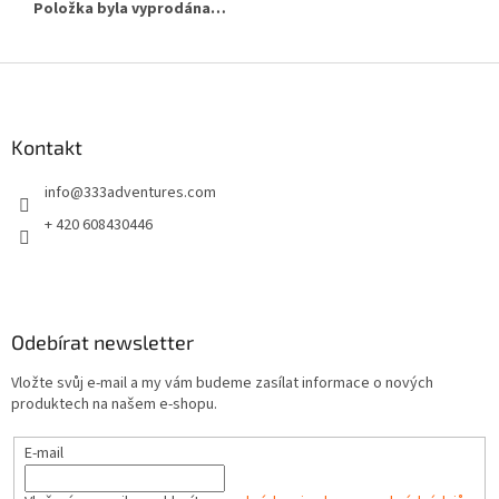
Položka byla vyprodána…
Z
á
p
a
Kontakt
t
info
@
333adventures.com
í
+ 420 608430446
Odebírat newsletter
Vložte svůj e-mail a my vám budeme zasílat informace o nových
produktech na našem e-shopu.
E-mail