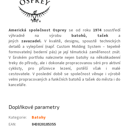
Americká společnost Osprey
se od roku
1974
soustředí
výhradně na výrobu
batohů, tašek
a
jiných
zavazadel.
V kvalitě, designu, spoustě technických
detailů a vylepšení (např. Custom Molding System – tepelně
formovatelný bederní pás) je její tématická zaměřenost znát.
V širokém portfoliu naleznete nejen batohy na několikadenní
treky do přírody, ale i dokonale propracovanou sérii pro aktivní
cyklisty, pro příznivce lezení, potěší však i malé
cestovatele. V poslední době se společnost věnuje i výrobě
velmi propracovaných a funkčních batohů a tašek do města i do
kanceláře.
Doplňkové parametry
Kategorie
:
Batohy
EAN
:
843820185355