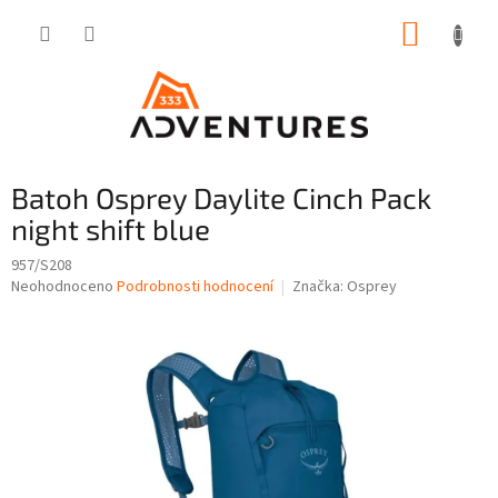
Přejít
NÁKUP
na
obsah
KOŠÍK
Batoh Osprey Daylite Cinch Pack
night shift blue
957/S208
Průměrné
Neohodnoceno
Podrobnosti hodnocení
Značka:
Osprey
hodnocení
produktu
je
0,0
z
5
hvězdiček.