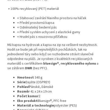
+ 100% recyklovaný (PET) materiál
+ Stahovací zavírání hlavního prostoru na háček
+ Přední prostorná kapsa
+ Odnímatelný bederní pás
+ Přední systém uchycení z elastické gumy
+ Hrudní pás s nouzovou píšťalkou
Má kapsu na hydrovak a kapsu na zip na veškeré nezbytnosti.
Hodit se bude jak při nejnutnějších pochůzkách, tak na
jednodenní túry nebo když se rozhodnete strávit slunečné
odpoledne na pláži. Je vyroben z kvalitních recyklovaných
materiálů s certifikátem
bluesign®
,
recyklovaného nylonu
a
se zátěrem
DWR
(bez PFC).
Hmotnost
340 g
Série
Daylite (OSPREY)
Pohlaví
Pánské, Dámské
Rozměr
41 x 24 x 19 cm
Počet komor
2
Eko produkt
Bluesign®, PFC free
Materiál a technologie
polyester (PES)