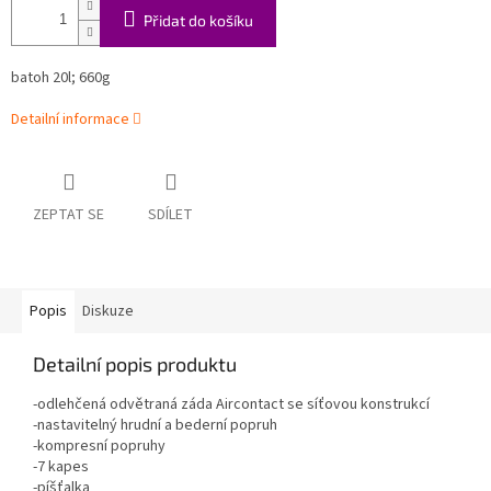
Přidat do košíku
batoh 20l; 660g
Detailní informace
ZEPTAT SE
SDÍLET
Popis
Diskuze
Detailní popis produktu
-odlehčená odvětraná záda Aircontact se síťovou konstrukcí
-nastavitelný hrudní a bederní popruh
-kompresní popruhy
-7 kapes
-píšťalka