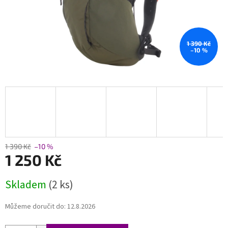
1 390 Kč
–10 %
1 390 Kč
–10 %
1 250 Kč
Měrná
Skladem
(2 ks)
cena:
Můžeme doručit do:
12.8.2026