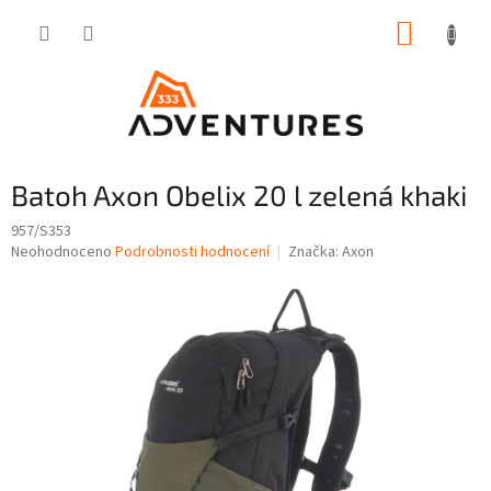
Přejít
NÁKUP
na
obsah
KOŠÍK
Batoh Axon Obelix 20 l zelená khaki
957/S353
Průměrné
Neohodnoceno
Podrobnosti hodnocení
Značka:
Axon
hodnocení
produktu
je
0,0
z
5
hvězdiček.