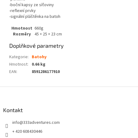
-boční kapsy ze síťoviny
-reflexní prvky
-signální pláštěnka na batoh
Hmotnost
660g
Rozměry
45 × 25 × 23 cm
Doplňkové parametry
Kategorie
:
Batohy
Hmotnost
:
0.66 kg
EAN
:
8591286177910
Z
á
p
a
Kontakt
t
info
@
333adventures.com
í
+ 420 608430446