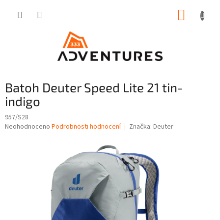
Přejít
NÁKUP
na
obsah
KOŠÍK
Batoh Deuter Speed Lite 21 tin-
indigo
957/S28
Průměrné
Neohodnoceno
Podrobnosti hodnocení
Značka:
Deuter
hodnocení
produktu
je
0,0
z
5
hvězdiček.