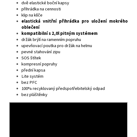
dvě elastické boční kapsy
přihrádka na cennosti
klip na klíče
elastická vnitřní přihrádka pro uložení mokrého
oblečení
kompatibilní s 2,0l pitným systémem
držák brýlí na ramenním popruhu
upevňovací poutka pro držák na helmu
pevné stahování zipu
SOS štítek
kompresní popruhy
přední kapsa
Lite systém
bez PFC
100% recyklovaný předspotřebitelský odpad
bez pláštěnky