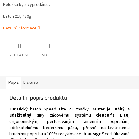
Položka byla vyprodána…
batoh 21l; 430g
Detailní informace
ZEPTAT SE
SDÍLET
Popis
Diskuze
Detailní popis produktu
Turistický batoh
Speed Lite 21 značky Deuter je
lehký a
udržitelný
díky zádovému systému
deuter's Lite
,
ergonomickým, perforovaným ramenním popruhům,
odnímatelnému bedernímu pásu, přesně nastavitelnému
hrudnímu popruhu a 100% recyklované,
bluesign®
certifikované