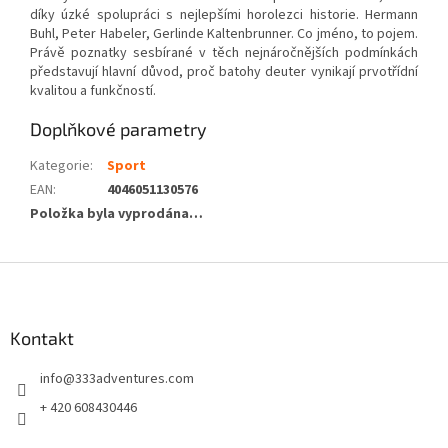
díky úzké spolupráci s nejlepšími horolezci historie. Hermann
Buhl, Peter Habeler, Gerlinde Kaltenbrunner. Co jméno, to pojem.
Právě poznatky sesbírané v těch nejnáročnějších podmínkách
představují hlavní důvod, proč batohy deuter vynikají prvotřídní
kvalitou a funkčností.
Doplňkové parametry
Kategorie
:
Sport
EAN
:
4046051130576
Položka byla vyprodána…
Z
á
p
a
Kontakt
t
info
@
333adventures.com
í
+ 420 608430446