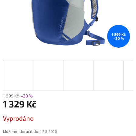
1 899 Kč
–30 %
1 899 Kč
–30 %
1 329 Kč
Měrná
Vyprodáno
cena:
Můžeme doručit do:
12.8.2026