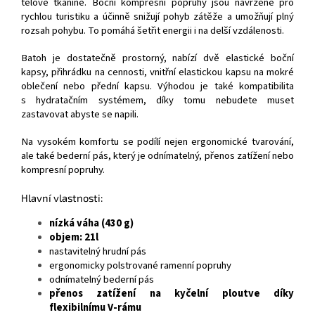
tělové tkanině. Boční kompresní popruhy jsou navržené pro
rychlou turistiku a účinně snižují pohyb zátěže a umožňují plný
rozsah pohybu. To pomáhá šetřit energii i na delší vzdálenosti.
Batoh je dostatečně prostorný, nabízí dvě elastické boční
kapsy, přihrádku na cennosti, vnitřní elastickou kapsu na mokré
oblečení nebo přední kapsu. Výhodou je také kompatibilita
s hydratačním systémem, díky tomu nebudete muset
zastavovat abyste se napili.
Na vysokém komfortu se podílí nejen ergonomické tvarování,
ale také bederní pás, který je odnímatelný, přenos zatížení nebo
kompresní popruhy.
Hlavní vlastnosti:
nízká váha (430 g)
objem: 21l
nastavitelný hrudní pás
ergonomicky polstrované ramenní popruhy
odnímatelný bederní pás
přenos zatížení na kyčelní ploutve díky
flexibilnímu V-rámu