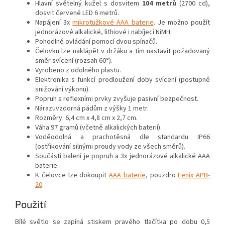
Hlavní světelný kužel s dosvitem
104 metrů
(2700 cd),
dosvit červené LED 6 metrů.
Napájení 3x
mikrotužkové AAA baterie
. Je možno použít
jednorázové alkalické, lithiové i nabíjecí NiMH.
Pohodlné ovládání pomocí dvou spínačů.
Čelovku lze naklápět v držáku a tím nastavit požadovaný
směr svícení (rozsah 60°).
Vyrobeno z odolného plastu.
Elektronika s funkcí prodloužení doby svícení (postupné
snižování výkonu).
Popruh s reflexními prvky zvyšuje pasivní bezpečnost.
Nárazuvzdorná pádům z výšky 1 metr.
Rozměry: 6,4 cm x 4,8 cm x 2,7 cm.
Váha 97 gramů (včetně alkalických baterií).
Voděodolná a prachotěsná dle standardu IP66
(ostřikování silnými proudy vody ze všech směrů).
Součástí balení je popruh a 3x jednorázové alkalické AAA
baterie.
K čelovce lze dokoupit
AAA baterie
, pouzdro
Fenix APB-
20
.
Použití
Bílé světlo se zapíná stiskem pravého tlačítka po dobu 0,5