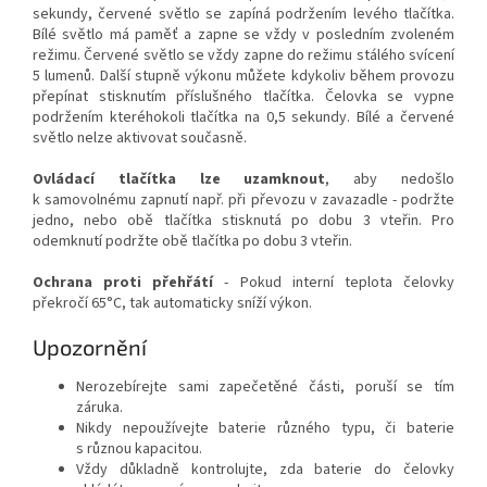
sekundy, červené světlo se zapíná podržením levého tlačítka.
Bílé světlo má paměť a zapne se vždy v posledním zvoleném
režimu. Červené světlo se vždy zapne do režimu stálého svícení
5 lumenů. Další stupně výkonu můžete kdykoliv během provozu
přepínat stisknutím příslušného tlačítka. Čelovka se vypne
podržením kteréhokoli tlačítka na 0,5 sekundy. Bílé a červené
světlo nelze aktivovat současně.
Ovládací tlačítka lze uzamknout
, aby nedošlo
k samovolnému zapnutí např. při převozu v zavazadle - podržte
jedno, nebo obě tlačítka stisknutá po dobu 3 vteřin. Pro
odemknutí podržte obě tlačítka po dobu 3 vteřin.
Ochrana proti přehřátí
- Pokud interní teplota čelovky
překročí 65°C, tak automaticky sníží výkon.
Upozornění
Nerozebírejte sami zapečetěné části, poruší se tím
záruka.
Nikdy nepoužívejte baterie různého typu, či baterie
s různou kapacitou.
Vždy důkladně kontrolujte, zda baterie do čelovky