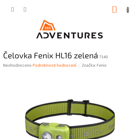
Přejít
NÁKUP
na
obsah
KOŠÍK
Čelovka Fenix HL16 zelená
7340
Průměrné
Neohodnoceno
Podrobnosti hodnocení
Značka:
Fenix
hodnocení
produktu
je
0,0
z
5
hvězdiček.