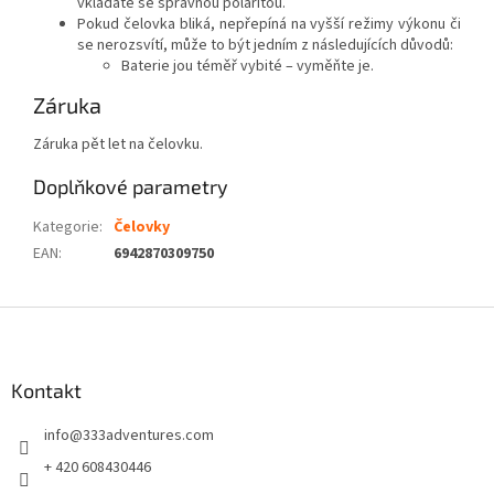
vkládáte se správnou polaritou.
Pokud čelovka bliká, nepřepíná na vyšší režimy výkonu či
se nerozsvítí, může to být jedním z následujících důvodů:
Baterie jou téměř vybité – vyměňte je.
Záruka
Záruka pět let na čelovku.
Doplňkové parametry
Kategorie
:
Čelovky
EAN
:
6942870309750
Z
á
p
a
Kontakt
t
info
@
333adventures.com
í
+ 420 608430446