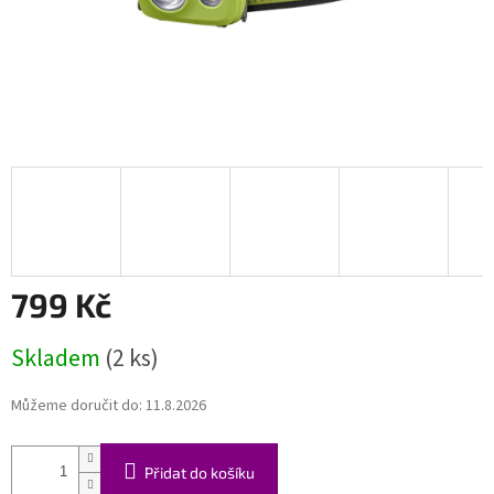
799 Kč
Měrná
Skladem
(2 ks)
cena:
Můžeme doručit do:
11.8.2026
Přidat do košíku