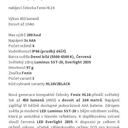
nabíjecí čelovka Fenix HL16
Výkon 450 lumenů
Dosvit až 104m
Max výdrž
200 hod
Napájení
3x AAA
Počet režimů
6
Vodotěsnost
IP66 (prudký déšť)
Barva světla
Denní bílá (5500-6500 K), Červená
Světelný zdroj
Luminus SST-20, Everlight 2835
Hmotnost
97 g
Značka
Fenix
Počet variant
3
Kód vybrané varianty
HL16V2BLACK
Nová generace kompaktní čelovky
Fenix HL16
přináší světelný
tok až
450 lumenů
(ANSI) a
dosvit až 104 metrů
. Napájení
zajišťují tři běžně dostupné jednorázové AAA baterie. Zdrojem
světla je moderní
LED Luminus SST-20
s bílým odstínem světla,
která je umístěná v hlavním reflektoru. K doplňkovému svícení
slouží červená
LED Everlight 2835
. K dispozici je celkem 6
režimů výkonu, včetně zábleskového režimu SOS pro krizové