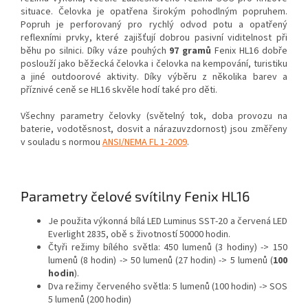
situace. Čelovka je opatřena širokým pohodlným popruhem.
Popruh je perforovaný pro rychlý odvod potu a opatřený
reflexními prvky, které zajišťují dobrou pasivní viditelnost při
běhu po silnici. Díky váze pouhých
97 gramů
Fenix HL16 dobře
poslouží jako běžecká čelovka i čelovka na kempování, turistiku
a jiné outdoorové aktivity. Díky výběru z několika barev a
příznivé ceně se HL16 skvěle hodí také pro děti.
Všechny parametry čelovky (světelný tok, doba provozu na
baterie, vodotěsnost, dosvit a nárazuvzdornost) jsou změřeny
v souladu s normou
ANSI/NEMA FL 1-2009
.
Parametry čelové svítilny Fenix HL16
Je použita výkonná bílá LED Luminus SST-20 a červená LED
Everlight 2835, obě s životností 50000 hodin.
Čtyři režimy bílého světla: 450 lumenů (3 hodiny) -> 150
lumenů (8 hodin) -> 50 lumenů (27 hodin) -> 5 lumenů (
100
hodin
).
Dva režimy červeného světla: 5 lumenů (100 hodin) -> SOS
5 lumenů (200 hodin)