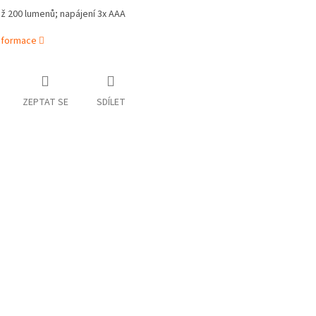
ž 200 lumenů; napájení 3x AAA
informace
ZEPTAT SE
SDÍLET