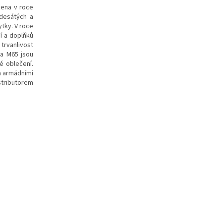
žena v roce
desátých a
tky. V roce
í a doplňků
trvanlivost
da M65 jsou
 oblečení.
a armádními
stributorem