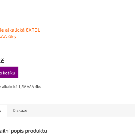
ie alkalická EXTOL
AAA 4ks
Kč
o košíku
e alkalická 1,5V AAA 4ks
s
Diskuze
ailní popis produktu