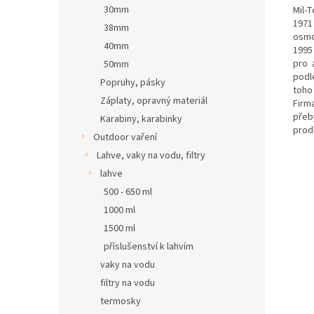
30mm
Mil-
1971
38mm
osmd
40mm
1995
pro 
50mm
podl
Popruhy, pásky
toho
Záplaty, opravný materiál
Firm
přeb
Karabiny, karabinky
prod
Outdoor vaření
Lahve, vaky na vodu, filtry
lahve
500 - 650 ml
1000 ml
1500 ml
příslušenství k lahvím
vaky na vodu
filtry na vodu
termosky