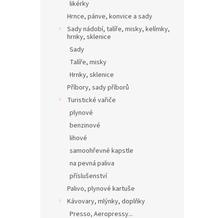
likérky
Hrnce, pánve, konvice a sady
Sady nádobí, talíře, misky, kelímky,
hrnky, sklenice
Sady
Talíře, misky
Hrnky, sklenice
Příbory, sady příborů
Turistické vařiče
plynové
benzinové
lihové
samoohřevné kapstle
na pevná paliva
příslušenství
Palivo, plynové kartuše
Kávovary, mlýnky, doplňky
Presso, Aeropressy...