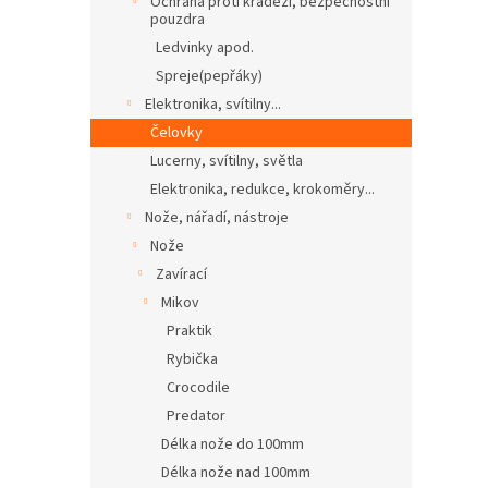
Ochrana proti krádeži, bezpečnostní
pouzdra
Ledvinky apod.
Spreje(pepřáky)
Elektronika, svítilny...
Čelovky
Lucerny, svítilny, světla
Elektronika, redukce, krokoměry...
Nože, nářadí, nástroje
Nože
Zavírací
Mikov
Praktik
Rybička
Crocodile
Predator
Délka nože do 100mm
Délka nože nad 100mm