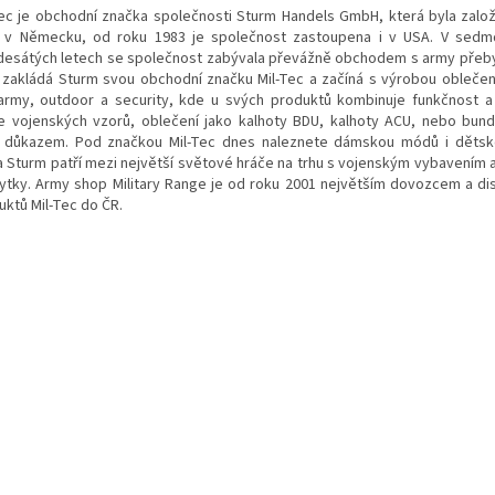
Tec je obchodní značka společnosti Sturm Handels GmbH, která byla zalo
 v Německu, od roku 1983 je společnost zastoupena i v USA. V sedm
esátých letech se společnost zabývala převážně obchodem s army přeby
 zakládá Sturm svou obchodní značku Mil-Tec a začíná s výrobou oblečen
army, outdoor a security, kde u svých produktů kombinuje funkčnost a 
e vojenských vzorů, oblečení jako kalhoty BDU, kalhoty ACU, nebo bun
 důkazem. Pod značkou Mil-Tec dnes naleznete dámskou módů i dětské
a Sturm patří mezi největší světové hráče na trhu s vojenským vybavením 
ytky. Army shop Military Range je od roku 2001 největším dovozcem a di
uktů Mil-Tec do ČR.