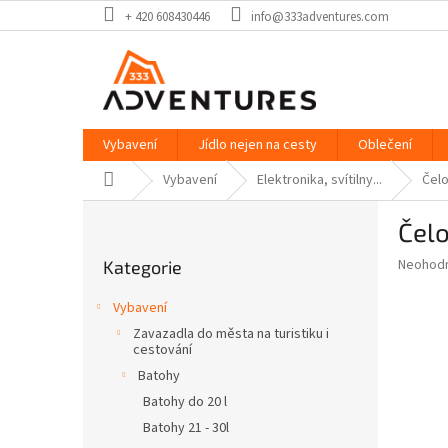
Přejít
+ 420 608430446
info@333adventures.com
na
obsah
Vybavení
Jídlo nejen na cesty
Oblečení
Domů
Vybavení
Elektronika, svítilny...
Čel
P
Čel
o
Přeskočit
s
Průměr
Neohod
Kategorie
kategorie
t
hodnoce
r
produkt
Vybavení
a
je
Zavazadla do města na turistiku i
0,0
n
cestování
z
n
Batohy
5
í
hvězdič
Batohy do 20 l
p
Batohy 21 - 30l
a