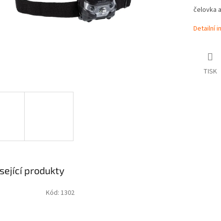
čelovka a
Detailní 
TISK
sející produkty
Kód:
1302