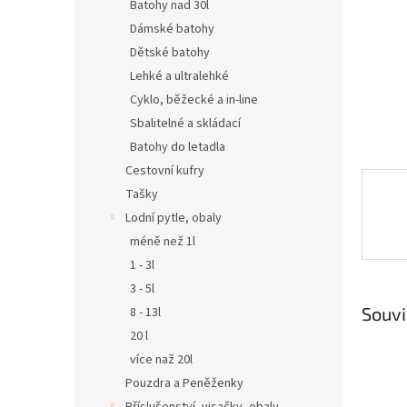
n
Batohy nad 30l
e
Dámské batohy
l
Dětské batohy
Lehké a ultralehké
Cyklo, běžecké a in-line
Sbalitelné a skládací
Batohy do letadla
Cestovní kufry
Tašky
Lodní pytle, obaly
méně než 1l
1 - 3l
3 - 5l
Souvi
8 - 13l
20 l
více naž 20l
Pouzdra a Peněženky