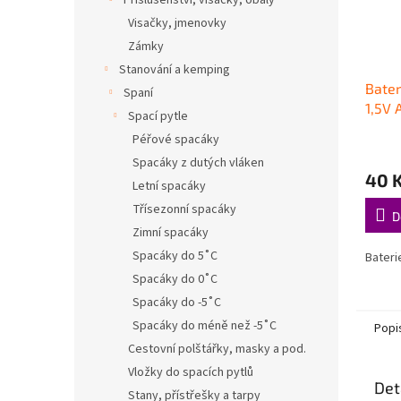
Příslušenství, visačky, obaly
Visačky, jmenovky
Zámky
Stanování a kemping
Bater
Spaní
1,5V 
Spací pytle
Péřové spacáky
Spacáky z dutých vláken
40 
Letní spacáky
Třísezonní spacáky
D
Zimní spacáky
Spacáky do 5˚C
Bateri
Spacáky do 0˚C
Spacáky do -5˚C
Spacáky do méně než -5˚C
Popi
Cestovní polštářky, masky a pod.
Vložky do spacích pytlů
Det
Stany, přístřešky a tarpy