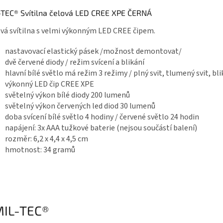
-TEC® Svítilna čelová LED CREE XPE ČERNÁ
vá svítilna s velmi výkonným LED CREE čipem.
nastavovací elastický pásek /možnost demontovat/
dvě červené diody / režim svícení a blikání
hlavní bílé světlo má režim 3 režimy / plný svit, tlumený svit, bli
výkonný LED čip CREE XPE
světelný výkon bílé diody 200 lumenů
světelný výkon červených led diod 30 lumenů
doba svícení bílé světlo 4 hodiny / červené světlo 24 hodin
napájení: 3x AAA tužkové baterie (nejsou součástí balení)
rozměr: 6,2 x 4,4 x 4,5 cm
hmotnost: 34 gramů