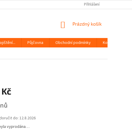
Přihlášení
NÁKUPNÍ
Prázdný košík
KOŠÍK
jištění...
Půjčovna
Obchodní podmínky
Kontakty
 Kč
dnů
oručit do:
12.8.2026
byla vyprodána…