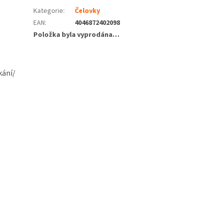
Kategorie
:
Čelovky
EAN
:
4046872402098
Položka byla vyprodána…
kání/