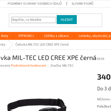
PODMÍNKY OCHRANY OSOBNÍCH ÚDAJŮ
SLOVNÍK POJMŮ
HLEDAT
Boty
VÝPRODEJ
Zážitky a zábava
Letenky, ubytování, po
ovky
Čelovka MIL-TEC LED CREE XPE černá
ovka MIL-TEC LED CREE XPE černá
8539
né
noceno
Podrobnosti hodnocení
Značka:
MIL-TEC
ní
340
u
Měrná
Do 3 
cena:
ek.
Můžeme d
Položka 