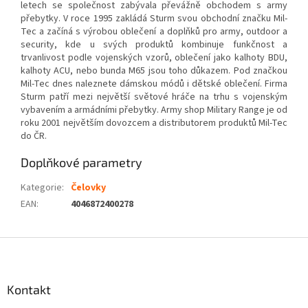
letech se společnost zabývala převážně obchodem s army
přebytky. V roce 1995 zakládá Sturm svou obchodní značku Mil-
Tec a začíná s výrobou oblečení a doplňků pro army, outdoor a
security, kde u svých produktů kombinuje funkčnost a
trvanlivost podle vojenských vzorů, oblečení jako kalhoty BDU,
kalhoty ACU, nebo bunda M65 jsou toho důkazem. Pod značkou
Mil-Tec dnes naleznete dámskou módů i dětské oblečení. Firma
Sturm patří mezi největší světové hráče na trhu s vojenským
vybavením a armádními přebytky. Army shop Military Range je od
roku 2001 největším dovozcem a distributorem produktů Mil-Tec
do ČR.
Doplňkové parametry
Kategorie
:
Čelovky
EAN
:
4046872400278
Z
á
p
a
Kontakt
t