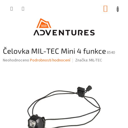
Přejít
NÁKUP
na
obsah
KOŠÍK
Čelovka MIL-TEC Mini 4 funkce
8540
Průměrné
Neohodnoceno
Podrobnosti hodnocení
Značka:
MIL-TEC
hodnocení
produktu
je
0,0
z
5
hvězdiček.