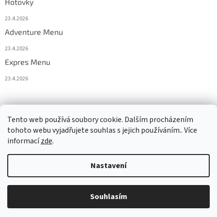
Hotovky
23.4.2026
Adventure Menu
23.4.2026
Expres Menu
23.4.2026
event333
Tento web používá soubory cookie. Dalším procházením
tohoto webu vyjadřujete souhlas s jejich používáním.. Více
informací
zde
.
Vytvořil Shoptet
Nastavení
Copyright 2026
www.333adventures.com
. Všechna práva
Souhlasím
vyhrazena.