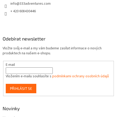
info
@
333adventures.com
í
+ 420 608430446
Odebírat newsletter
Vložte svůj e-mail a my vám budeme zasílat informace o nových
produktech na našem e-shopu.
E-mail
Vložením e-mailu souhlasíte s
podmínkami ochrany osobních údajů
PŘIHLÁSIT SE
Novinky