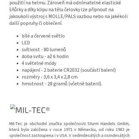
použití na helmu. Zároveň má odnímatelné elastické
šňůrky a díky klipu na tělu čelovky lze připnout na
jakoukoli výstroj s MOLLE/PALS vazbou nebo na jakékoli
další popruhy či oblečení.
bílé a červené světlo
LED
svítivost - 80 lumenů
doba svitu - až 6 hodin
4 světelné módy
napájení - 2 baterie CR2032 (součástí balení)
rozměry - 3,6 x 3,4 x 2,8 cm
hmotnost - 28 gramů (včetně baterií).
Mil-Tec je obchodní značka společnosti Sturm Handels GmbH,
která byla založena v roce 1971 v Německu, od roku 1983 je
společnost zastoupena i v USA. V sedmdesátých a osmdesátých