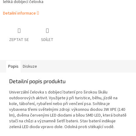
lehká dobíjecí čelovka
Detailní informace
ZEPTAT SE
SDÍLET
Popis
Diskuze
Detailní popis produktu
Univerzální čelovka s dobíjecí baterií pro širokou škálu
outdoorových aktivit. Využijete ji při turistice, běhu, jízdě na
kole, táboření, rybaření nebo při venčení psa. Svítilna je
vybavena třemi světelnými zdroji: výkonnou diodou 3W XPE (140
lm), dvěma červenými LED diodami a bílou SMD LED, která bohatě
stačí na chůzi a významně šetří baterii. Stav baterií indikuje
zelená LED dioda vpravo dole. Odolná proti stékající vodě.