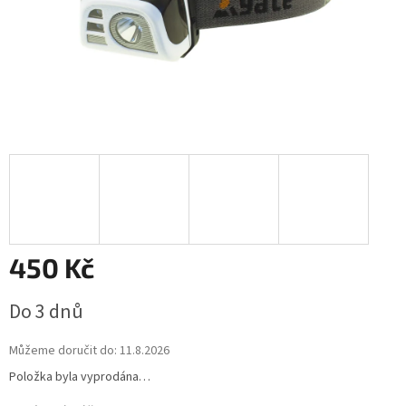
450 Kč
Měrná
Do 3 dnů
cena:
Můžeme doručit do:
11.8.2026
Položka byla vyprodána…