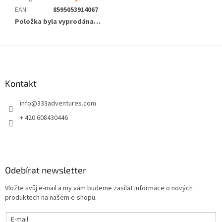
EAN
:
8595053914067
Položka byla vyprodána…
Z
á
p
a
Kontakt
t
info
@
333adventures.com
í
+ 420 608430446
Odebírat newsletter
Vložte svůj e-mail a my vám budeme zasílat informace o nových
produktech na našem e-shopu.
E-mail