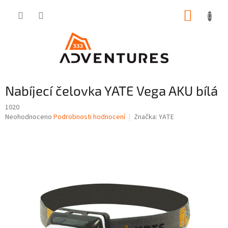
Přejít
NÁKUP
na
obsah
KOŠÍK
Nabíjecí čelovka YATE Vega AKU bílá
1020
Průměrné
Neohodnoceno
Podrobnosti hodnocení
Značka:
YATE
hodnocení
produktu
je
0,0
z
5
hvězdiček.