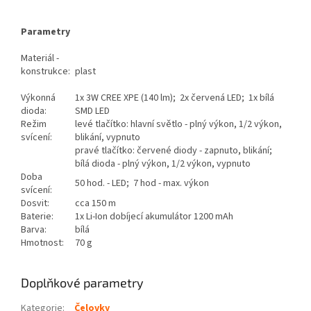
Parametry
Materiál -
konstrukce:
plast
Výkonná
1x 3W CREE XPE (140 lm); 2x červená LED; 1x bílá
dioda:
SMD LED
Režim
levé tlačítko: hlavní světlo - plný výkon, 1/2 výkon,
svícení:
blikání, vypnuto
pravé tlačítko: červené diody - zapnuto, blikání;
bílá dioda - plný výkon, 1/2 výkon, vypnuto
Doba
50 hod. - LED; 7 hod - max. výkon
svícení:
Dosvit:
cca 150 m
Baterie:
1x Li-Ion dobíjecí akumulátor 1200 mAh
Barva:
bílá
Hmotnost:
70 g
Doplňkové parametry
Kategorie
:
Čelovky