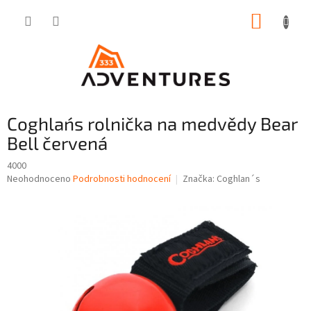
Přejít
NÁKUP
na
obsah
KOŠÍK
Coghlan´s rolnička na medvědy Bear
Bell červená
4000
Průměrné
Neohodnoceno
Podrobnosti hodnocení
Značka:
Coghlan´s
hodnocení
produktu
je
0,0
z
5
hvězdiček.