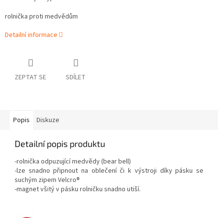
rolnička proti medvědům
Detailní informace
ZEPTAT SE
SDÍLET
Popis
Diskuze
Detailní popis produktu
-rolnička odpuzující medvědy (bear bell)
-lze snadno připnout na oblečení či k výstroji díky pásku se
suchým zipem Velcro®
-magnet všitý v pásku rolničku snadno utiší
.