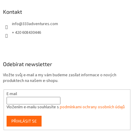
p
a
Kontakt
t
info
@
333adventures.com
í
+ 420 608430446
Odebírat newsletter
Vložte svůj e-mail a my vám budeme zasílat informace o nových
produktech na našem e-shopu.
E-mail
Vložením e-mailu souhlasíte s
podmínkami ochrany osobních údajů
PŘIHLÁSIT SE