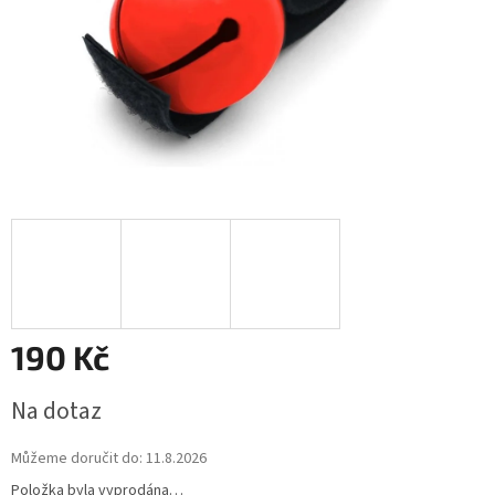
190 Kč
Měrná
Na dotaz
cena:
Můžeme doručit do:
11.8.2026
Položka byla vyprodána…