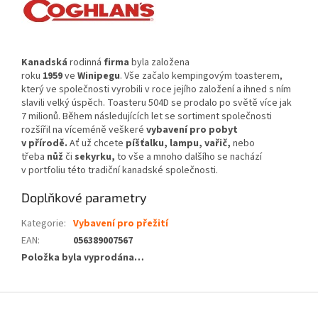
Kanadská
rodinná
firma
byla založena
roku
1959
ve
Winipegu
. Vše začalo kempingovým toasterem,
který ve společnosti vyrobili v roce jejího založení a ihned s ním
slavili velký úspěch. Toasteru 504D se prodalo po světě více jak
7 milionů. Během následujících let se sortiment společnosti
rozšířil na víceméně veškeré
vybavení pro pobyt
v přírodě.
Ať už chcete
píšťalku, lampu, vařič,
nebo
třeba
nůž
či
sekyrku,
to vše a mnoho dalšího se nachází
v portfoliu této tradiční kanadské společnosti.
Doplňkové parametry
Kategorie
:
Vybavení pro přežití
EAN
:
056389007567
Položka byla vyprodána…
Z
á