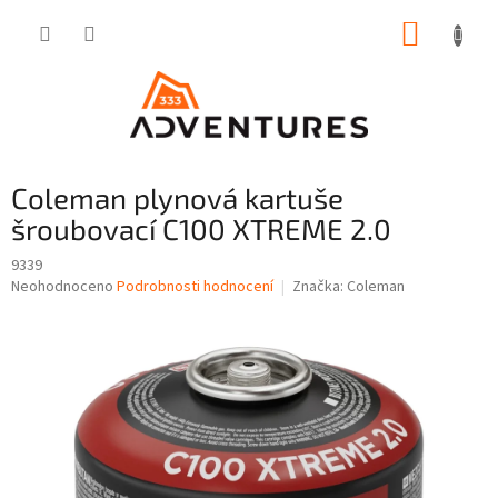
Přejít
NÁKUP
na
obsah
KOŠÍK
Coleman plynová kartuše
šroubovací C100 XTREME 2.0
9339
Průměrné
Neohodnoceno
Podrobnosti hodnocení
Značka:
Coleman
hodnocení
produktu
je
0,0
z
5
hvězdiček.