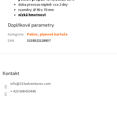
doba provozu náplně: cca 2 dny
rozměry: Ø 90 x 70 mm
nízká hmotnost
Doplňkové parametry
Kategorie
:
Palivo, plynové kartuše
EAN
:
3138522128937
Z
á
p
a
Kontakt
t
info
@
333adventures.com
í
+ 420 608430446