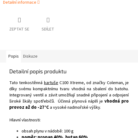
Detailní informace
ZEPTAT SE
SDÍLET
Popis
Diskuze
Detailní popis produktu
Tato tenkostěnná
kartuše
C100 Xtreme, od značky Coleman, je
díky svému kompaktnímu tvaru vhodná na sbalení do batohu.
Integrovaný ventil a závit umožňují snadné připojení a odpojení
široké škály spotřebičů. Účinná plynová náplň je
vhodná pro
provoz až do -27°C
a vysoké nadmořské výšky.
Hlavní vlastnosti:
obsah plynu v nádobě: 100 g
poměr: propan 40%, butan 60%