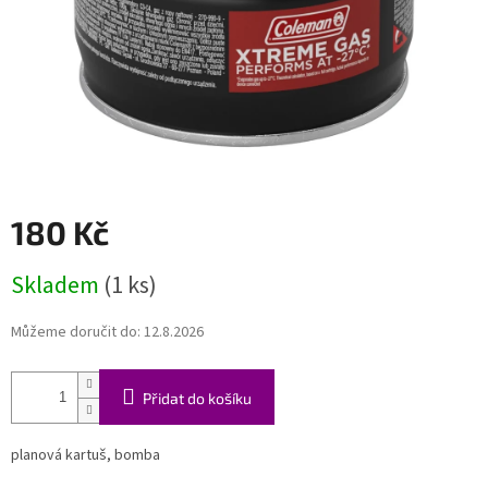
180 Kč
Měrná
Skladem
(1 ks)
cena:
Můžeme doručit do:
12.8.2026
Přidat do košíku
planová kartuš, bomba