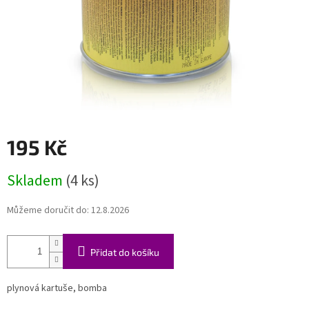
195 Kč
Měrná
Skladem
(4 ks)
cena:
Můžeme doručit do:
12.8.2026
Přidat do košíku
plynová kartuše, bomba