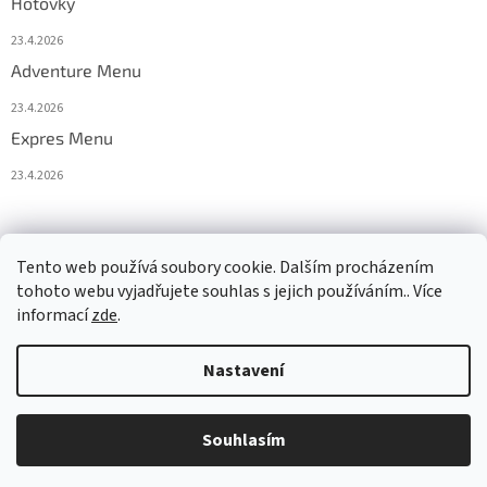
Hotovky
23.4.2026
Adventure Menu
23.4.2026
Expres Menu
23.4.2026
event333
Tento web používá soubory cookie. Dalším procházením
tohoto webu vyjadřujete souhlas s jejich používáním.. Více
informací
zde
.
Vytvořil Shoptet
Nastavení
Copyright 2026
www.333adventures.com
. Všechna práva
Souhlasím
vyhrazena.