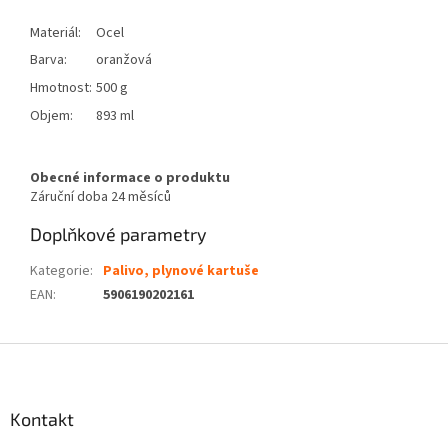
Materiál:
Ocel
Barva:
oranžová
Hmotnost:
500 g
Objem:
893 ml
Obecné informace o produktu
Záruční doba
24 měsíců
Doplňkové parametry
Kategorie
:
Palivo, plynové kartuše
EAN
:
5906190202161
Z
á
p
a
Kontakt
t