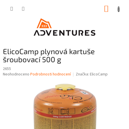
Přejít
NÁKUP
na
obsah
KOŠÍK
ElicoCamp plynová kartuše
šroubovací 500 g
2655
Průměrné
Neohodnoceno
Podrobnosti hodnocení
Značka:
ElicoCamp
hodnocení
produktu
je
0,0
z
5
hvězdiček.