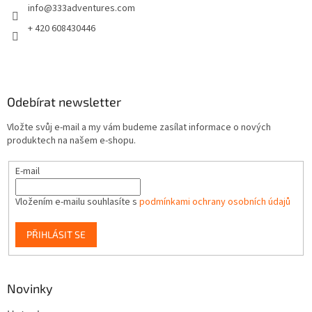
info
@
333adventures.com
í
+ 420 608430446
Odebírat newsletter
Vložte svůj e-mail a my vám budeme zasílat informace o nových
produktech na našem e-shopu.
E-mail
Vložením e-mailu souhlasíte s
podmínkami ochrany osobních údajů
PŘIHLÁSIT SE
Novinky