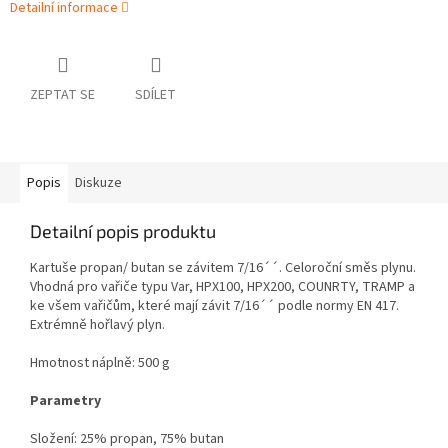
Detailní informace
ZEPTAT SE
SDÍLET
Popis
Diskuze
Detailní popis produktu
Kartuše propan/ butan se závitem 7/16´´. Celoroční směs plynu.
Vhodná pro vařiče typu Var, HPX100, HPX200, COUNRTY, TRAMP a
ke všem vařičům, které mají závit 7/16´´ podle normy EN 417.
Extrémně hořlavý plyn.
Hmotnost náplně: 500 g
Parametry
Složení: 25% propan, 75% butan