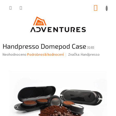
Přejít
NÁKUP
na
obsah
KOŠÍK
Handpresso Domepod Case
3165
Průměrné
Neohodnoceno
Podrobnosti hodnocení
Značka:
Handpresso
hodnocení
produktu
je
0,0
z
5
hvězdiček.