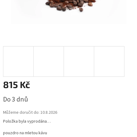
815 Kč
Měrná
Do 3 dnů
cena:
Můžeme doručit do:
10.8.2026
Položka byla vyprodána…
pouzdro na mletou kávu