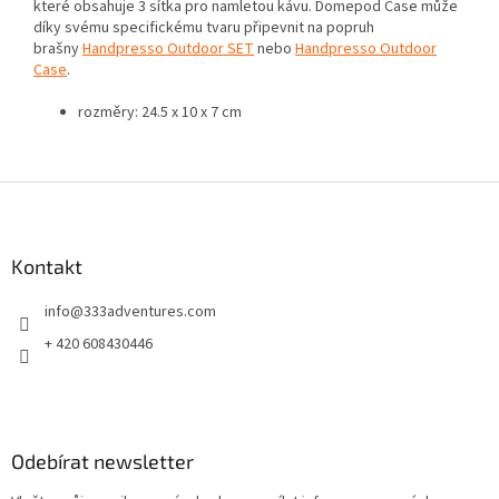
které obsahuje 3 sítka pro namletou kávu. Domepod Case může
díky svému specifickému tvaru připevnit na popruh
brašny
Handpresso Outdoor SET
nebo
Handpresso Outdoor
Case
.
rozměry: 24.5 x 10 x 7 cm
Z
á
p
a
Kontakt
t
info
@
333adventures.com
í
+ 420 608430446
Odebírat newsletter