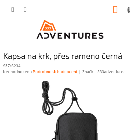
Přejít
NÁKUP
na
obsah
KOŠÍK
Kapsa na krk, přes rameno černá
957/S234
Průměrné
Neohodnoceno
Podrobnosti hodnocení
Značka:
333adventures
hodnocení
produktu
je
0,0
z
5
hvězdiček.