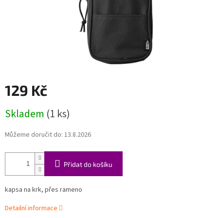
129 Kč
Měrná
Skladem
(1 ks)
cena:
Můžeme doručit do:
13.8.2026
Přidat do košíku
kapsa na krk, přes rameno
Detailní informace