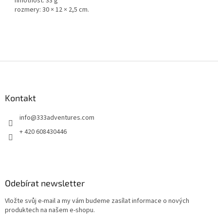
hmotnost: 33 g
rozmery: 30 × 12 × 2,5 cm.
Z
á
p
a
Kontakt
t
info
@
333adventures.com
í
+ 420 608430446
Odebírat newsletter
Vložte svůj e-mail a my vám budeme zasílat informace o nových
produktech na našem e-shopu.