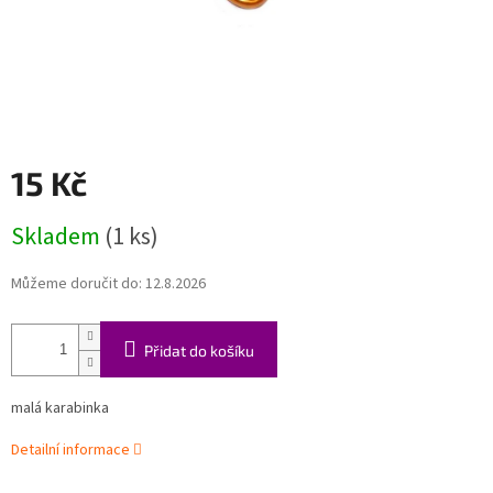
15 Kč
Měrná
Skladem
(1 ks)
cena:
Můžeme doručit do:
12.8.2026
Přidat do košíku
malá karabinka
Detailní informace