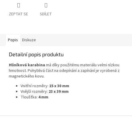
ZEPTAT SE
SDÍLET
Popis
Diskuze
Detailní popis produktu
Hliníková karabina
má díky použitému materiálu velmi nízkou
hmotnost. Pohyblivá část na odepínání a zapínání je vyrobená z
magnetického kovu.
Vnitřní rozměry:
15 x 30 mm
Vnější rozměry:
23 x 39 mm
Tloušťka:
4 mm
Z
á
p