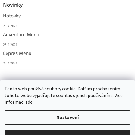
Novinky
Hotovky
23.4.2026
Adventure Menu
23.4.2026
Expres Menu
23.4.2026
event333
Tento web používá soubory cookie. Dalším procházením
tohoto webu vyjadřujete souhlas s jejich používáním.. Více
informací
zde
.
Vytvořil Shoptet
Nastavení
Copyright 2026
www.333adventures.com
. Všechna práva