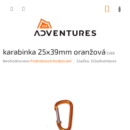
Přejít
NÁKUP
na
obsah
KOŠÍK
karabinka 25x39mm oranžová
5386
Průměrné
Neohodnoceno
Podrobnosti hodnocení
Značka:
333adventures
hodnocení
produktu
je
0,0
z
5
hvězdiček.