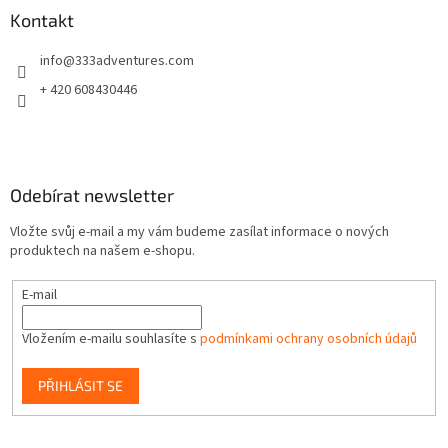
a
Kontakt
t
info
@
333adventures.com
í
+ 420 608430446
Odebírat newsletter
Vložte svůj e-mail a my vám budeme zasílat informace o nových
produktech na našem e-shopu.
E-mail
Vložením e-mailu souhlasíte s
podmínkami ochrany osobních údajů
PŘIHLÁSIT SE