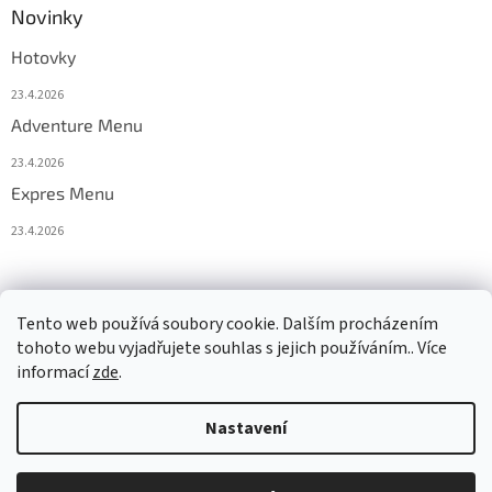
Novinky
Hotovky
23.4.2026
Adventure Menu
23.4.2026
Expres Menu
23.4.2026
event333
Tento web používá soubory cookie. Dalším procházením
tohoto webu vyjadřujete souhlas s jejich používáním.. Více
informací
zde
.
Vytvořil Shoptet
Nastavení
Copyright 2026
www.333adventures.com
. Všechna práva