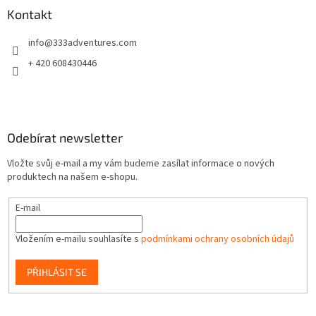
a
Kontakt
t
info
@
333adventures.com
í
+ 420 608430446
Odebírat newsletter
Vložte svůj e-mail a my vám budeme zasílat informace o nových
produktech na našem e-shopu.
E-mail
Vložením e-mailu souhlasíte s
podmínkami ochrany osobních údajů
PŘIHLÁSIT SE