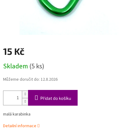
15 Kč
Měrná
Skladem
(5 ks)
cena:
Můžeme doručit do:
12.8.2026
Přidat do košíku
malá karabinka
Detailní informace