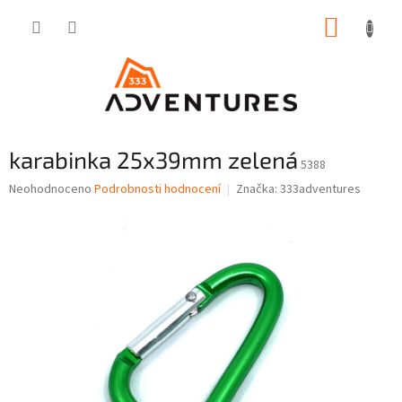
Přejít
NÁKUP
na
obsah
KOŠÍK
karabinka 25x39mm zelená
5388
Průměrné
Neohodnoceno
Podrobnosti hodnocení
Značka:
333adventures
hodnocení
produktu
je
0,0
z
5
hvězdiček.