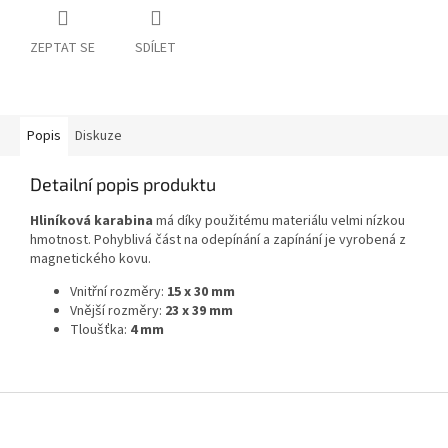
ZEPTAT SE
SDÍLET
Popis
Diskuze
Detailní popis produktu
Hliníková karabina
má díky použitému materiálu velmi nízkou
hmotnost. Pohyblivá část na odepínání a zapínání je vyrobená z
magnetického kovu.
Vnitřní rozměry:
15 x 30 mm
Vnější rozměry:
23 x 39 mm
Tloušťka:
4 mm
Z
á
p