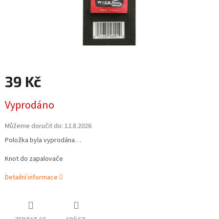
39 Kč
Měrná
Vyprodáno
cena:
Můžeme doručit do:
12.8.2026
Položka byla vyprodána…
Knot do zapalovače
Detailní informace