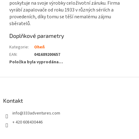
poskytuje na svoje výrobky celoživotní záruku. Firma
vyrábí zapalovače od roku 1933 v různých sériích a
provedeních, díky tomu se těší nemalému zájmu
sběratelů.
Doplňkové parametry
Kategorie
:
Oheň
EAN
:
041689200657
Položka byla vyprodána…
Z
á
p
a
Kontakt
t
info
@
333adventures.com
í
+ 420 608430446