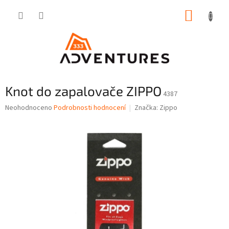
Přejít
NÁKUP
na
obsah
KOŠÍK
Knot do zapalovače ZIPPO
4387
Průměrné
Neohodnoceno
Podrobnosti hodnocení
Značka:
Zippo
hodnocení
produktu
je
0,0
z
5
hvězdiček.