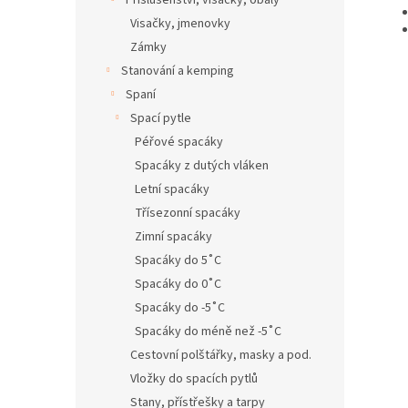
Příslušenství, visačky, obaly
Visačky, jmenovky
Zámky
Stanování a kemping
Spaní
Spací pytle
Péřové spacáky
Spacáky z dutých vláken
Letní spacáky
Třísezonní spacáky
Zimní spacáky
Spacáky do 5˚C
Spacáky do 0˚C
Spacáky do -5˚C
Spacáky do méně než -5˚C
Cestovní polštářky, masky a pod.
Vložky do spacích pytlů
Stany, přístřešky a tarpy