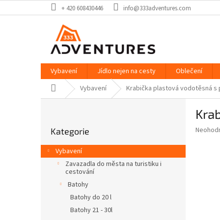
Přejít
+ 420 608430446
info@333adventures.com
na
obsah
Vybavení
Jídlo nejen na cesty
Oblečení
Domů
Vybavení
Krabička plastová vodotěsná s
P
Kra
o
Přeskočit
s
Průměr
Neohod
Kategorie
kategorie
t
hodnoce
r
produkt
Vybavení
a
je
Zavazadla do města na turistiku i
0,0
n
cestování
z
n
Batohy
5
í
hvězdič
Batohy do 20 l
p
Batohy 21 - 30l
a