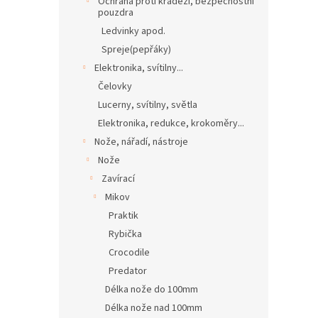
Ochrana proti krádeži, bezpečnostní
pouzdra
Ledvinky apod.
Spreje(pepřáky)
Elektronika, svítilny...
Čelovky
Lucerny, svítilny, světla
Elektronika, redukce, krokoměry...
Nože, nářadí, nástroje
Nože
Zavírací
Mikov
Praktik
Rybička
Crocodile
Predator
Délka nože do 100mm
Délka nože nad 100mm