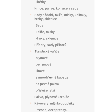
likérky
Hrnce, pánve, konvice a sady
Sady nádobí, talíře, misky, kelímky,
hrnky, sklenice
Sady
Talíře, misky
Hrnky, sklenice
Příbory, sady příborů
Turistické vařiče
plynové
benzinové
lihové
samoohřevné kapstle
na pevná paliva
příslušenství
Palivo, plynové kartuše
Kávovary, mlýnky, doplňky
Presso, Aeropressy...