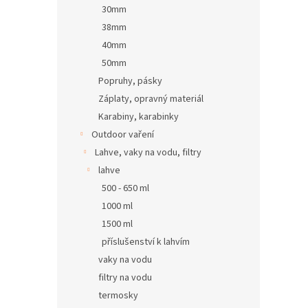
30mm
38mm
40mm
50mm
Popruhy, pásky
Záplaty, opravný materiál
Karabiny, karabinky
Outdoor vaření
Lahve, vaky na vodu, filtry
lahve
500 - 650 ml
1000 ml
1500 ml
příslušenství k lahvím
vaky na vodu
filtry na vodu
termosky