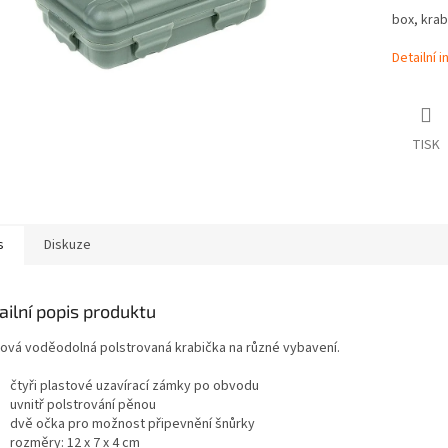
box, krab
Detailní 
TISK
s
Diskuze
ailní popis produktu
tová voděodolná polstrovaná krabička na různé vybavení.
čtyři plastové uzavírací zámky po obvodu
uvnitř polstrování pěnou
dvě očka pro možnost připevnění šnůrky
rozměry: 12 x 7 x 4 cm