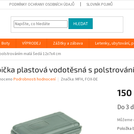
PODMÍNKY OCHRANY OSOBNÍCH ÚDAJŮ
SLOVNÍK POJMŮ
HLEDAT
Boty
VÝPRODEJ
Zážitky a zábava
Letenky, ubytování, po
 polstrováním malá šedá 12x7x4 cm
bička plastová vodotěsná s polstrová
né
noceno
Podrobnosti hodnocení
Značka:
MFH, FOX-DE
ní
150
u
Měrná
Do 3 
cena:
ek.
Můžeme d
Položka 