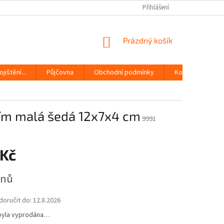
Přihlášení
NÁKUPNÍ
Prázdný košík
KOŠÍK
jištění...
Půjčovna
Obchodní podmínky
Kontakty
ním malá šedá 12x7x4 cm
9991
 Kč
dnů
oručit do:
12.8.2026
byla vyprodána…