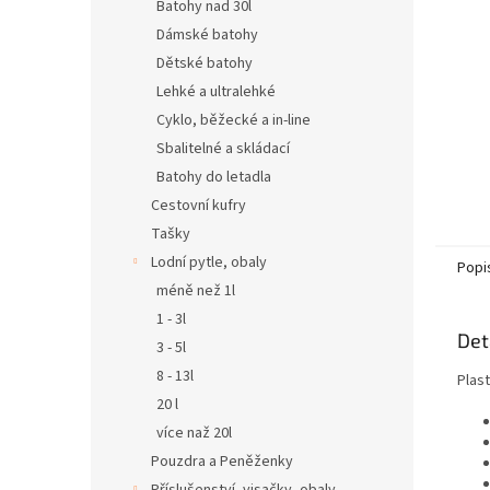
n
Batohy nad 30l
e
Dámské batohy
l
Dětské batohy
Lehké a ultralehké
Cyklo, běžecké a in-line
Sbalitelné a skládací
Batohy do letadla
Cestovní kufry
Tašky
Lodní pytle, obaly
Popi
méně než 1l
1 - 3l
Det
3 - 5l
8 - 13l
Plas
20 l
více naž 20l
Pouzdra a Peněženky