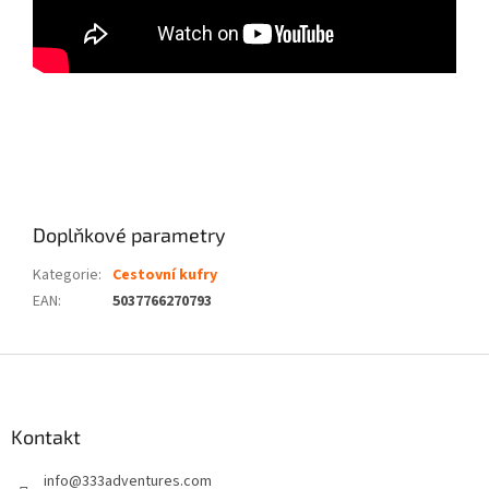
Doplňkové parametry
Kategorie
:
Cestovní kufry
EAN
:
5037766270793
Z
á
p
a
Kontakt
t
info
@
333adventures.com
í