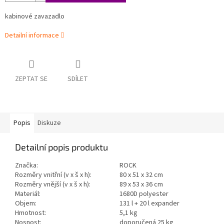
kabinové zavazadlo
Detailní informace
ZEPTAT SE
SDÍLET
Popis
Diskuze
Detailní popis produktu
Značka:
ROCK
Rozměry vnitřní (v x š x h):
80 x 51 x 32 cm
Rozměry vnější (v x š x h):
89 x 53 x 36 cm
Materiál:
1680D
polyester
Objem:
131 l + 20 l expander
Hmotnost:
5,1 kg
Nosnost:
doporučená 25 kg