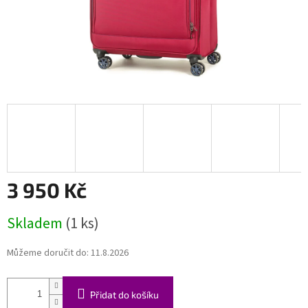
3 950 Kč
Měrná
Skladem
(1 ks)
cena:
Můžeme doručit do:
11.8.2026
Přidat do košíku