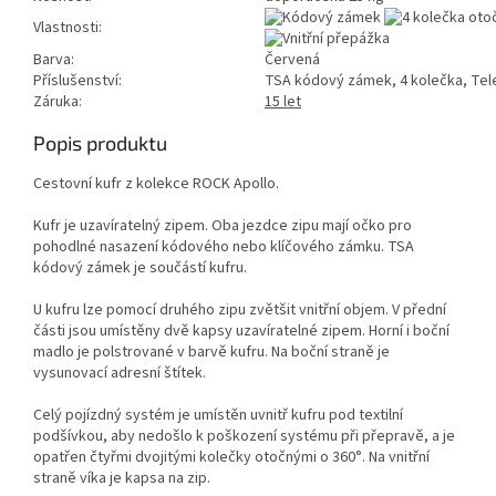
Vlastnosti:
Barva:
Červená
Příslušenství:
TSA kódový zámek, 4 kolečka, Tel
Záruka:
15 let
Popis produktu
Cestovní kufr z kolekce ROCK Apollo.
Kufr je uzavíratelný zipem. Oba jezdce zipu mají očko pro
pohodlné nasazení kódového nebo klíčového zámku. TSA
kódový zámek je součástí kufru.
U kufru lze pomocí druhého zipu zvětšit vnitřní objem. V přední
části jsou umístěny dvě kapsy uzavíratelné zipem. Horní i boční
madlo je polstrované v barvě kufru.
Na boční straně je
vysunovací adresní štítek.
Celý pojízdný systém je umístěn uvnitř kufru pod textilní
podšívkou, aby nedošlo k poškození systému při přepravě, a je
opatřen čtyřmi dvojitými kolečky otočnými o 360°. Na vnitřní
straně víka je kapsa na zip.