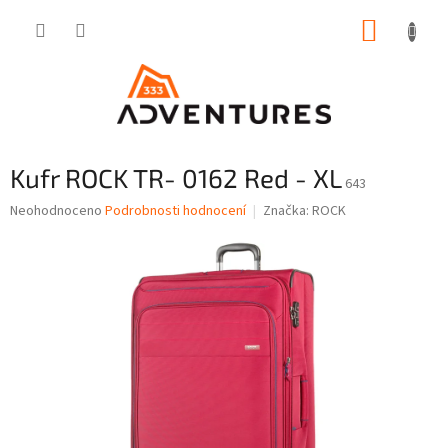
Přejít
NÁKUP
na
obsah
KOŠÍK
Kufr ROCK TR- 0162 Red - XL
643
Průměrné
Neohodnoceno
Podrobnosti hodnocení
Značka:
ROCK
hodnocení
produktu
je
0,0
z
5
hvězdiček.