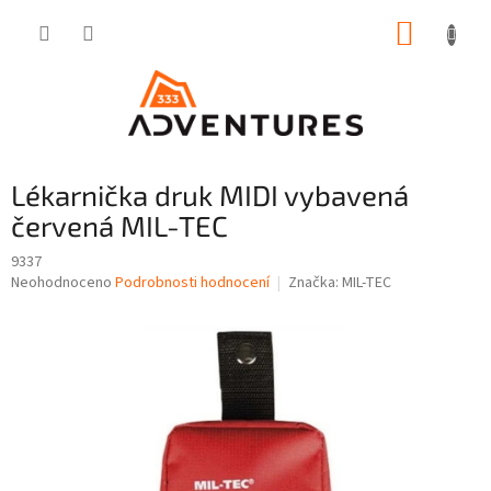
Přejít
NÁKUP
na
obsah
KOŠÍK
Lékarnička druk MIDI vybavená
červená MIL-TEC
9337
Průměrné
Neohodnoceno
Podrobnosti hodnocení
Značka:
MIL-TEC
hodnocení
produktu
je
0,0
z
5
hvězdiček.