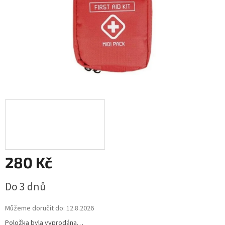
280 Kč
Měrná
Do 3 dnů
cena:
Můžeme doručit do:
12.8.2026
Položka byla vyprodána…