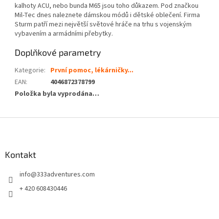
kalhoty ACU, nebo bunda M65 jsou toho důkazem. Pod značkou
Mil-Tec dnes naleznete dámskou módů i dětské oblečení. Firma
Sturm patří mezi největší světové hráče na trhu s vojenským
vybavením a armádními přebytky.
Doplňkové parametry
Kategorie
:
První pomoc, lékárničky...
EAN
:
4046872378799
Položka byla vyprodána…
Z
á
p
a
Kontakt
t
info
@
333adventures.com
í
+ 420 608430446