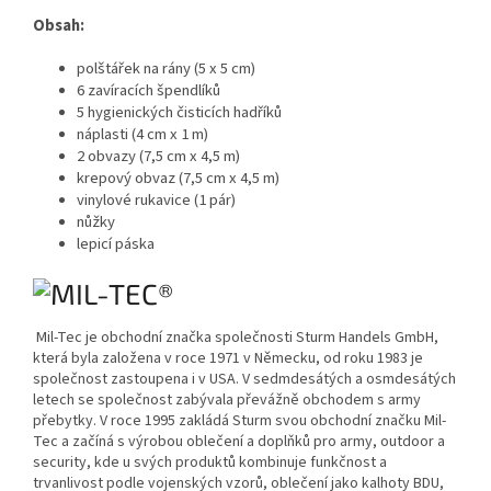
Obsah:
polštářek na rány (5 x 5 cm)
6 zavíracích špendlíků
5 hygienických čisticích hadříků
náplasti (4 cm x 1 m)
2 obvazy (7,5 cm x 4,5 m)
krepový obvaz (7,5 cm x 4,5 m)
vinylové rukavice (1 pár)
nůžky
lepicí páska
Mil-Tec je obchodní značka společnosti Sturm Handels GmbH,
která byla založena v roce 1971 v Německu, od roku 1983 je
společnost zastoupena i v USA. V sedmdesátých a osmdesátých
letech se společnost zabývala převážně obchodem s army
přebytky. V roce 1995 zakládá Sturm svou obchodní značku Mil-
Tec a začíná s výrobou oblečení a doplňků pro army, outdoor a
security, kde u svých produktů kombinuje funkčnost a
trvanlivost podle vojenských vzorů, oblečení jako kalhoty BDU,