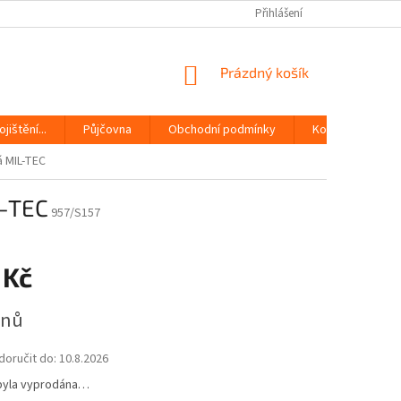
Přihlášení
NÁKUPNÍ
Prázdný košík
KOŠÍK
jištění...
Půjčovna
Obchodní podmínky
Kontakty
á MIL-TEC
L-TEC
957/S157
 Kč
dnů
oručit do:
10.8.2026
byla vyprodána…