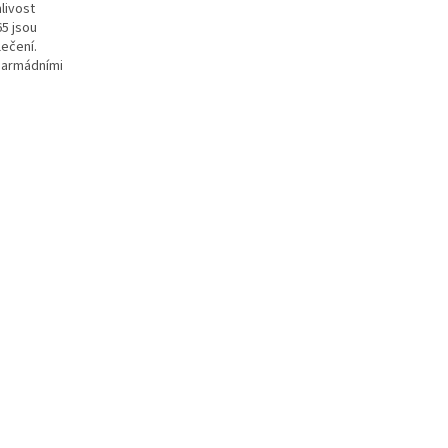
livost
5 jsou
ečení.
a armádními