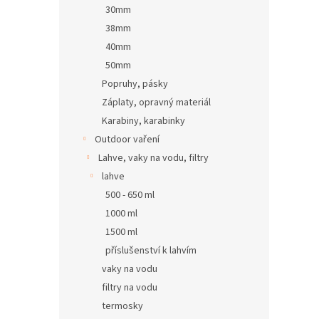
30mm
38mm
40mm
50mm
Popruhy, pásky
Záplaty, opravný materiál
Karabiny, karabinky
Outdoor vaření
Lahve, vaky na vodu, filtry
lahve
500 - 650 ml
1000 ml
1500 ml
příslušenství k lahvím
vaky na vodu
filtry na vodu
termosky