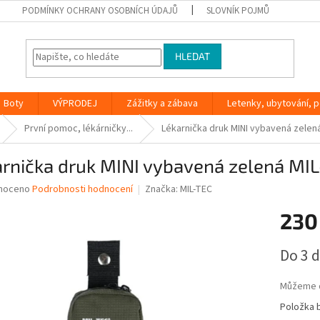
PODMÍNKY OCHRANY OSOBNÍCH ÚDAJŮ
SLOVNÍK POJMŮ
HLEDAT
Boty
VÝPRODEJ
Zážitky a zábava
Letenky, ubytování, po
První pomoc, lékárničky...
Lékarnička druk MINI vybavená zelen
arnička druk MINI vybavená zelená MI
né
noceno
Podrobnosti hodnocení
Značka:
MIL-TEC
ní
230
u
Měrná
Do 3 
cena:
ek.
Můžeme d
Položka 