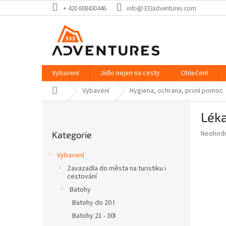
Přejít
+ 420 608430446
info@333adventures.com
na
obsah
Vybavení
Jídlo nejen na cesty
Oblečení
Domů
Vybavení
Hygiena, ochrana, první pomoc
P
Lék
o
Přeskočit
s
Průměr
Neohod
Kategorie
kategorie
t
hodnoce
r
produkt
Vybavení
a
je
Zavazadla do města na turistiku i
0,0
n
cestování
z
n
Batohy
5
í
hvězdič
Batohy do 20 l
p
Batohy 21 - 30l
a