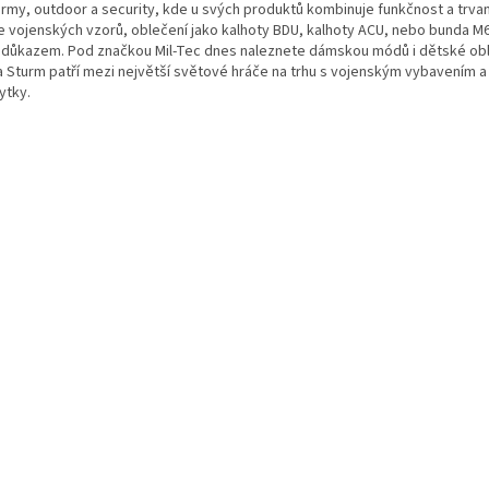
army, outdoor a security, kde u svých produktů kombinuje funkčnost a trvan
e vojenských vzorů, oblečení jako kalhoty BDU, kalhoty ACU, nebo bunda M6
 důkazem. Pod značkou Mil-Tec dnes naleznete dámskou módů i dětské obl
a Sturm patří mezi největší světové hráče na trhu s vojenským vybavením 
ytky.