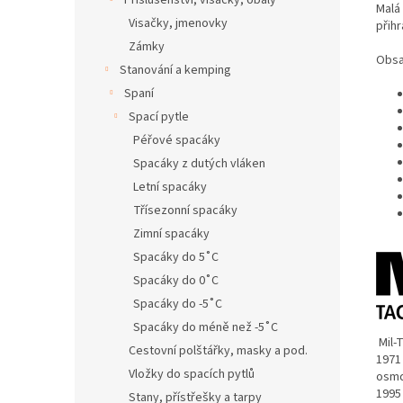
Příslušenství, visačky, obaly
Malá
Visačky, jmenovky
přih
Zámky
Obsa
Stanování a kemping
Spaní
Spací pytle
Péřové spacáky
Spacáky z dutých vláken
Letní spacáky
Třísezonní spacáky
Zimní spacáky
Spacáky do 5˚C
Spacáky do 0˚C
Spacáky do -5˚C
Spacáky do méně než -5˚C
Mil-
Cestovní polštářky, masky a pod.
1971
Vložky do spacích pytlů
osmd
1995
Stany, přístřešky a tarpy