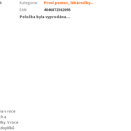
ik
Kategorie
:
První pomoc, lékárničky...
EAN
:
4046872362095
Položka byla vyprodána…
na v roce
ch a
ky. V roce
 doplňků