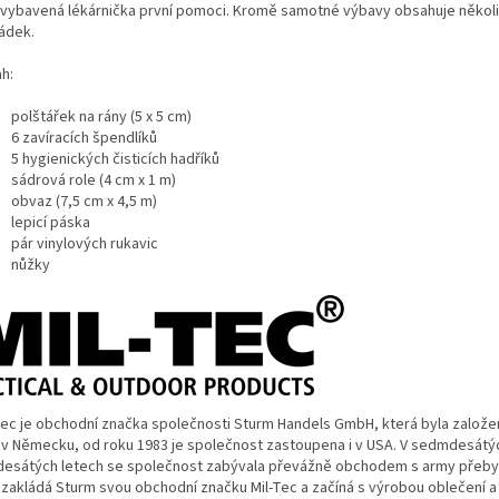
 vybavená lékárnička první pomoci. Kromě samotné výbavy obsahuje někol
rádek.
h:
polštářek na rány (5 x 5 cm)
6 zavíracích špendlíků
5 hygienických čisticích hadříků
sádrová role (4 cm x 1 m)
obvaz (7,5 cm x 4,5 m)
lepicí páska
pár vinylových rukavic
nůžky
Tec je obchodní značka společnosti Sturm Handels GmbH, která byla založe
 v Německu, od roku 1983 je společnost zastoupena i v USA. V sedmdesátý
esátých letech se společnost zabývala převážně obchodem s army přebyt
 zakládá Sturm svou obchodní značku Mil-Tec a začíná s výrobou oblečení a