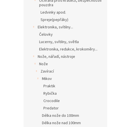
Ochrana proti krádeži, bezpečnostní
pouzdra
Ledvinky apod.
Spreje(pepřáky)
Elektronika, svítilny...
Čelovky
Lucerny, svítilny, světla
Elektronika, redukce, krokoměry...
Nože, nářadí, nástroje
Nože
Zavírací
Mikov
Praktik
Rybička
Crocodile
Predator
Délka nože do 100mm
Délka nože nad 100mm