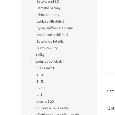
n
Batohy nad 30l
e
Dámské batohy
l
Dětské batohy
Lehké a ultralehké
Cyklo, běžecké a in-line
Sbalitelné a skládací
Batohy do letadla
Cestovní kufry
Tašky
Lodní pytle, obaly
méně než 1l
1 - 3l
3 - 5l
8 - 13l
Popi
20 l
více naž 20l
Det
Pouzdra a Peněženky