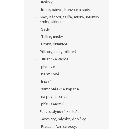
likérky
Hrnce, pánve, konvice a sady
Sady nádobí, talíře, misky, kelímky,
hrnky, sklenice
Sady
Talíře, misky
Hrnky, sklenice
Příbory, sady příborů
Turistické vařiče
plynové
benzinové
lihové
samoohřevné kapstle
na pevná paliva
příslušenství
Palivo, plynové kartuše
Kávovary, mlýnky, doplňky
Presso, Aeropressy...