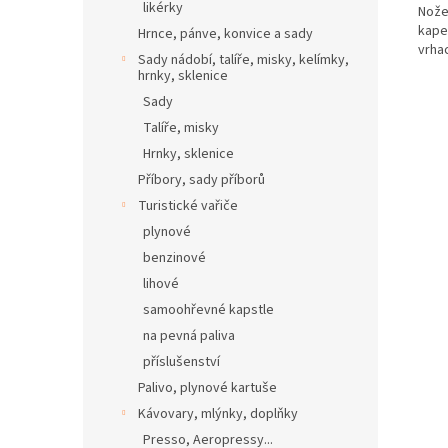
likérky
Nože
kape
Hrnce, pánve, konvice a sady
vrhac
Sady nádobí, talíře, misky, kelímky,
hrnky, sklenice
Sady
Talíře, misky
Hrnky, sklenice
Příbory, sady příborů
Turistické vařiče
plynové
benzinové
lihové
samoohřevné kapstle
na pevná paliva
příslušenství
Palivo, plynové kartuše
Kávovary, mlýnky, doplňky
Presso, Aeropressy...