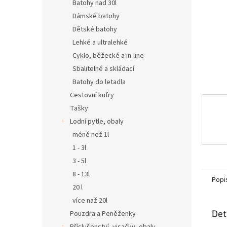
n
Batohy nad 30l
e
Dámské batohy
l
Dětské batohy
Lehké a ultralehké
Cyklo, běžecké a in-line
Sbalitelné a skládací
Batohy do letadla
Cestovní kufry
Tašky
Lodní pytle, obaly
méně než 1l
1 - 3l
3 - 5l
8 - 13l
Popi
20 l
více naž 20l
Det
Pouzdra a Peněženky