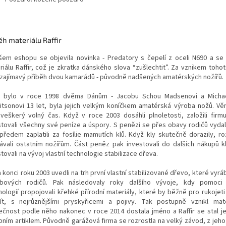
ěh materiálu Raffir
šem eshopu se objevila novinka - Predatory s čepelí z oceli N690 a se
riálu Raffir, což je zkratka dánského slova “zušlechtit”. Za vznikem tohot
í zajímavý příběh dvou kamarádů - původně nadšených amatérských nožířů.
 bylo v roce 1998 dvěma Dánům - Jacobu Schou Madsenovi a Michae
itsonovi 13 let, byla jejich velkým koníčkem amatérská výroba nožů. Vě
 veškerý volný čas. Když v roce 2003 dosáhli plnoletosti, založili firm
stovali všechny své peníze a úspory. S penězi se přes obavy rodičů vydal
předem zaplatili za fosílie mamutích klů. Když kly skutečně dorazily, roz
ávali ostatním nožířům. Část peněz pak investovali do dalších nákupů kl
tovali na vývoj vlastní technologie stabilizace dřeva.
 konci roku 2003 uvedli na trh první vlastní stabilizované dřevo, které vyráb
bových rodičů. Pak následovaly roky dalšího vývoje, kdy pomoci
nologií propojovali křehké přírodní materiály, které by běžně pro rukojeti
ít, s nejrůznějšími pryskyřicemi a pojivy. Tak postupně vznikl mater
ečnost podle něho nakonec v roce 2014 dostala jméno a Raffir se stal je
bním artiklem. Původně garážová firma se rozrostla na velký závod, z jeh