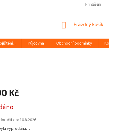
Přihlášení
NÁKUPNÍ
Prázdný košík
KOŠÍK
jištění...
Půjčovna
Obchodní podmínky
Kontakty
90 Kč
dáno
oručit do:
10.8.2026
byla vyprodána…