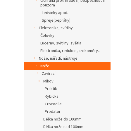
Ochrana proti krádeži, bezpečnostní
pouzdra
Ledvinky apod.
Spreje(pepřáky)
Elektronika, svítilny...
Čelovky
Lucerny, svítilny, světla
Elektronika, redukce, krokoměry...
Nože, nářadí, nástroje
Nože
Zavírací
Mikov
Praktik
Rybička
Crocodile
Predator
Délka nože do 100mm
Délka nože nad 100mm