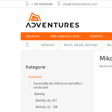
Přejít
+ 420 608430446
info@333adventures.com
na
obsah
Vybavení
Jídlo nejen na cesty
Oblečení
Domů
Vybavení
Nože, nářadí, nástroje
No
P
Miko
o
Přeskočit
s
Průměr
Neohod
Kategorie
kategorie
t
hodnoce
r
produkt
Vybavení
a
je
Zavazadla do města na turistiku i
0,0
n
cestování
z
n
Batohy
5
í
hvězdič
Batohy do 20 l
p
Batohy 21 - 30l
a