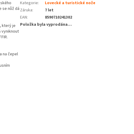
Českého
Kategorie
:
Lovecké a turistické nože
e se nůž dá
Záruka
:
7 let
EAN
:
8590710241302
Položka byla vyprodána…
 který je
á vyniknout
FIR.
a na čepel
xusním