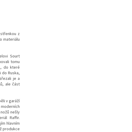
 střenkou z
o materiálu
lovi Sourt
novali tomu
u, do které
i do Ruska,
řezali je a
ů, ale část
ěli v garáží
 moderních
 nožů nešly
iál Raffir.
jím hlavním
ož produkce