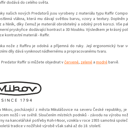
affir dodává do celého světa.
nky našich nových Predatorů jsou vyrobeny z materiálu typu Raffir Compos
ostlinná vlákna, která mu dávají světlou barvu, vzory a textury. Doplněn 
 a hliník, díky čemuž je materiál obrobitelný a odolný proti korozi. Vše p
merní pryskyřice dodávající kontrast a 3D hloubku. Výsledkem je krásný pol
e kontrastní materiál - Raffir.
nka nože z Raffiru je
odolná a příjemná do ruky. Její ergonomický tvar v
tními díly dává vyniknout nádhernému a propracovanému tvaru.
 Predator Raffir si můžete objednat v
červené
,
zelené
a
modré
barvě.
a Mikov, pocházející z města Mikulášovice na severu České republiky, j
bcem nožů i ve světě. Sloučením místních podniků - závodu na výrobu nož
rny na kancelářské potřeby Koh-I-Noor, vznikla v roce 1955 samotná společ
oletá tradice v nožířské výrobě však sahá až do 18. století.