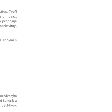
ites. Tvoří
je o mosaz,
ak propojuje
oprůsvitný,
e spojení s
e uznávaným
ů Sandrik a
nost Mikov.