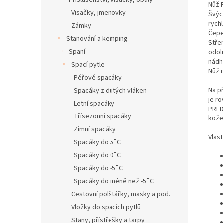
Příslušenství, visačky, obaly
Nůž 
Visačky, jmenovky
Švýc
rychl
Zámky
Čepel
Stanování a kemping
Stře
Spaní
odoln
nádh
Spací pytle
Nůž m
Péřové spacáky
Na p
Spacáky z dutých vláken
je r
Letní spacáky
PRED
Třísezonní spacáky
kože
Zimní spacáky
Vlas
Spacáky do 5˚C
Spacáky do 0˚C
Spacáky do -5˚C
Spacáky do méně než -5˚C
Cestovní polštářky, masky a pod.
Vložky do spacích pytlů
Stany, přístřešky a tarpy