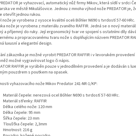
PREDATOR je vyhazovací, automatický nůž firmy Mikov, která sídlí v srdci 
arska ve městě Mikulášovice. Jednou z mnoha výhod nože PREDATOR je, ž
e otevřít jednou rukou.
 nože je vyrobena z vysoce kvalitní oceli Bőhler N690 s tvrdostí 57-60 HRc.
nka nože je vyrobena z materiálu zvaného RAFFIR. Jedná se o nový materiál,
ý a příjemný do ruky. Její ergonomický tvar ve spojení s ostatními díly dáv
ernému a propracovanému tvaru nože s doplňujícím názvem PREDATOR RAF
á luxusní a elegantní design.
řání zákazníka je možné vyrobit PREDATOR RAFFIR i v levorukém provedení 
ovněž možné vygravírovat logo či nápis.
ATOR RAFFIR je vyráběn pouze v jednodílném provedení a je dodáván s lu
ným pouzdrem s poutkem na opasek.
tnosti vyhazovacího nože Mikov Predator 241-NR-1/KP:
Materiál čepele: nerezová ocel Bőhler N690 s tvrdostí 57-60 HRc.
Materiál střenky: RAFFIR
Délka celého nože: 120 mm
Délka čepele: 95 mm
Šířka čepele: 23 mm
Tloušťka čepele: 2,3mm
Hmotnost: 216 g
Pouzdro: kožené pouzdro