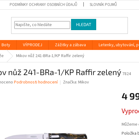
PODMÍNKY OCHRANY OSOBNÍCH ÚDAJŮ
SLOVNÍK POJMŮ
HLEDAT
Boty
VÝPRODEJ
Zážitky a zábava
Letenky, ubytování, po
že
Mikov nůž 241-BRa-1/KP Raffir zelený
v nůž 241-BRa-1/KP Raffir zelený
7824
né
noceno
Podrobnosti hodnocení
Značka:
Mikov
ní
4 9
u
Měrná
Vypro
cena:
ek.
Můžeme d
Položka 