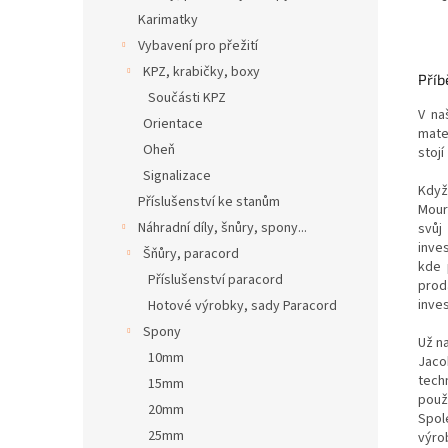
Karimatky
Vybavení pro přežití
KPZ, krabičky, boxy
Příb
Součásti KPZ
V na
Orientace
mate
Oheň
stoj
Signalizace
Když
Příslušenství ke stanům
Mour
Náhradní díly, šnůry, spony...
svůj
inve
Šňůry, paracord
kde 
Příslušenství paracord
prod
inves
Hotové výrobky, sady Paracord
Spony
Už na
10mm
Jaco
tech
15mm
použ
20mm
Spol
25mm
výro