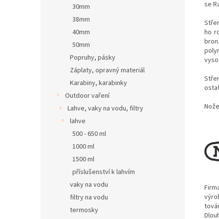
se R
30mm
38mm
Stře
ho r
40mm
bronz
50mm
poly
Popruhy, pásky
vysoc
Záplaty, opravný materiál
Stře
Karabiny, karabinky
osta
Outdoor vaření
Nože
Lahve, vaky na vodu, filtry
lahve
500 - 650 ml
1000 ml
1500 ml
příslušenství k lahvím
vaky na vodu
Firm
výro
filtry na vodu
tová
termosky
Dlouh