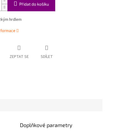
Přidat do košíku
úzkým hrdlem
informace
ZEPTAT SE
SDÍLET
Doplňkové parametry