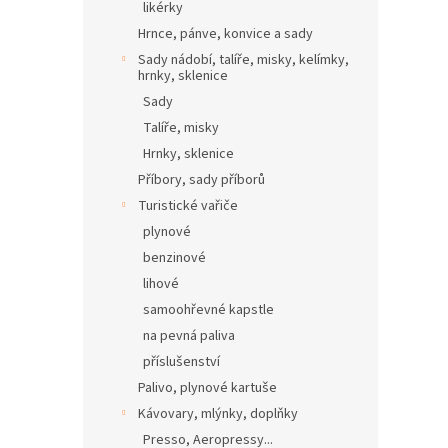
likérky
Hrnce, pánve, konvice a sady
Sady nádobí, talíře, misky, kelímky,
hrnky, sklenice
Sady
Talíře, misky
Hrnky, sklenice
Příbory, sady příborů
Turistické vařiče
plynové
benzinové
lihové
samoohřevné kapstle
na pevná paliva
příslušenství
Palivo, plynové kartuše
Kávovary, mlýnky, doplňky
Presso, Aeropressy...