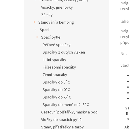
Příslušenství, visačky, obaly
Nalg
Visačky, jmenovky
recyk
Zámky
lahe
Stanování a kemping
Spaní
Nalg
recy
Spací pytle
připo
Péřové spacáky
Spacáky z dutých vláken
Neza
Letní spacáky
vlas
Třísezonní spacáky
Zimní spacáky
Spacáky do 5˚C
Spacáky do 0˚C
Spacáky do -5˚C
Spacáky do méně než -5˚C
S
Cestovní polštářky, masky a pod.
K
s
Vložky do spacích pytlů
Stany, přístřešky a tarpy
Ak