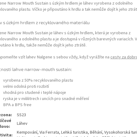
ene Narrow Mouth Sustain s úzkým hrdlem je láhev vyrobena z odolného
lovaného plastu. Víčko je připoutáno k hrdlu a tak nemůže dojít k jeho ztrát
v s úzkým hrdlem z recyklovaného materiálu
ene Narrow Mouth Sustain je láhev s úzkým hrdlem, která je vyrobena z
klovaného a odolného plastu a je dostupná v různých barevných variacích. V
utáno k hrdlu, takže nemůže dojít k jeho ztrátě.
pomeňte vzít lahev Nalgene s sebou vždy, když vyrážíte na
cesty za dobr
tnosti lahve narrow-mouth sustain:
vyrobena z 50% recyklovaného plastu
velmi odolná proti rozbití
vhodná pro studené i teplé nápoje
ryska je v mililitrech i uncích pro snadné měření
BPA a BPS free
ezona:
SS23
líčové
Láhev
lovo:
Kempování, Via Ferrata, Lehká turistika, Běhání, Vysokohorská turi
tivita: