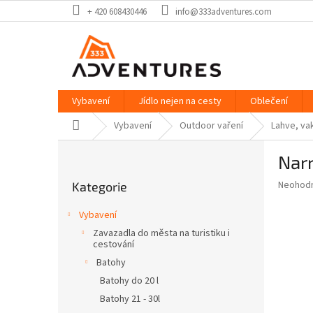
Přejít
+ 420 608430446
info@333adventures.com
na
obsah
Vybavení
Jídlo nejen na cesty
Oblečení
Domů
Vybavení
Outdoor vaření
Lahve, vak
P
Nar
o
Přeskočit
s
Průměr
Neohod
Kategorie
kategorie
t
hodnoce
r
produkt
Vybavení
a
je
Zavazadla do města na turistiku i
0,0
n
cestování
z
n
Batohy
5
í
hvězdič
Batohy do 20 l
p
Batohy 21 - 30l
a