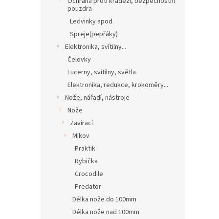
Ochrana proti krádeži, bezpečnostní
pouzdra
Ledvinky apod.
Spreje(pepřáky)
Elektronika, svítilny...
Čelovky
Lucerny, svítilny, světla
Elektronika, redukce, krokoměry...
Nože, nářadí, nástroje
Nože
Zavírací
Mikov
Praktik
Rybička
Crocodile
Predator
Délka nože do 100mm
Délka nože nad 100mm