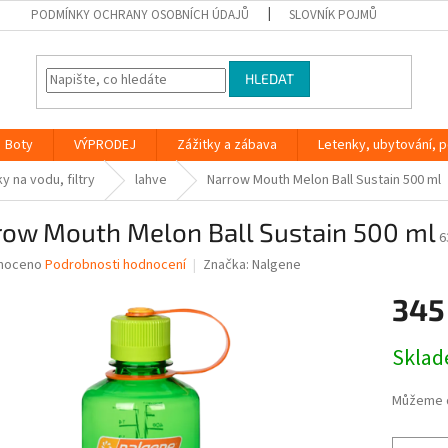
PODMÍNKY OCHRANY OSOBNÍCH ÚDAJŮ
SLOVNÍK POJMŮ
HLEDAT
Boty
VÝPRODEJ
Zážitky a zábava
Letenky, ubytování, po
y na vodu, filtry
lahve
Narrow Mouth Melon Ball Sustain 500 ml
row Mouth Melon Ball Sustain 500 ml
6
né
noceno
Podrobnosti hodnocení
Značka:
Nalgene
ní
345
u
Měrná
Skla
cena:
ek.
Můžeme d