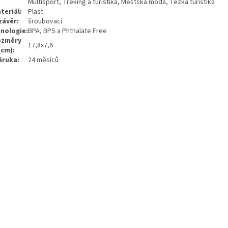
Multisport, Treking a turistika, Městská móda, Těžká turistika
teriál:
Plast
závěr:
šroubovací
nologie:
BPA, BPS a Phthalate Free
ozměry
17,8x7,6
(cm):
áruka:
24 měsíců