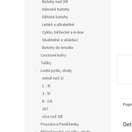
n
Batohy nad 30l
e
Dámské batohy
l
Dětské batohy
Lehké a ultralehké
Cyklo, běžecké a in-line
Sbalitelné a skládací
Batohy do letadla
Cestovní kufry
Tašky
Lodní pytle, obaly
méně než 1l
1 - 3l
3 - 5l
8 - 13l
Popi
20 l
více naž 20l
Det
Pouzdra a Peněženky