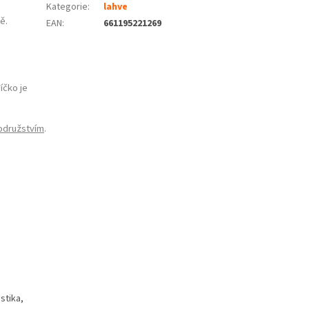
Kategorie
:
lahve
ě.
EAN
:
661195221269
íčko je
odružstvím
.
stika,