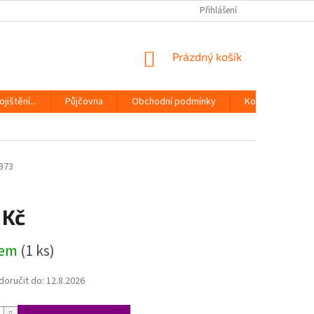
Přihlášení
NÁKUPNÍ
Prázdný košík
KOŠÍK
jištění...
Půjčovna
Obchodní podmínky
Kontakty
373
 Kč
dem
(1 ks)
oručit do:
12.8.2026