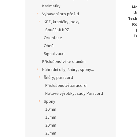
Karimatky
Ma
U
Vybavení pro přežití
Tech
KPZ, krabičky, boxy
R
Součásti KPZ
Z
Orientace
Oheň
Signalizace
Příslušenství ke stanům
Náhradní díly, šnůry, spony...
Šňůry, paracord
Příslušenství paracord
Hotové výrobky, sady Paracord
Spony
10mm
15mm
20mm
25mm