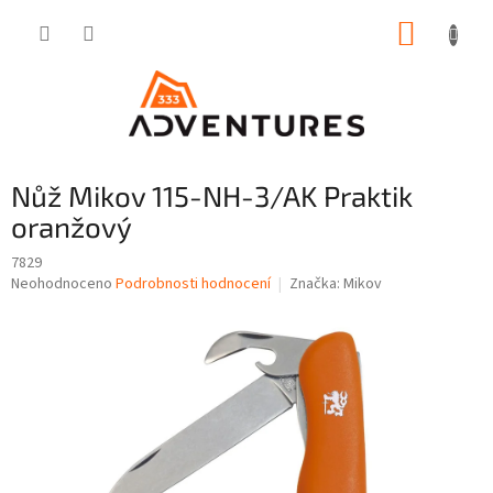
Přejít
NÁKUP
na
obsah
KOŠÍK
Nůž Mikov 115-NH-3/AK Praktik
oranžový
7829
Průměrné
Neohodnoceno
Podrobnosti hodnocení
Značka:
Mikov
hodnocení
produktu
je
0,0
z
5
hvězdiček.