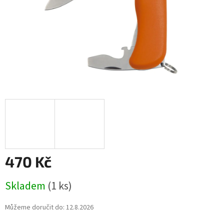
470 Kč
Měrná
Skladem
(1 ks)
cena:
Můžeme doručit do:
12.8.2026