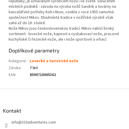
republiky, je uznávaným výrobcem nožů i ve světě. Sloučením
místních podniků - závodu na výrobu nožů Sandrik a továrny na
kancelářské potřeby Koh-I-Noor, vznikla v roce 1955 samotná
společnost Mikov. Dlouholetá tradice v nožířské výrobě však
sahá až do 18. století.
Nože Mikov jsou československou tradicí. Mikov nabízí široký
sortiment - lovecké nože, kapesní a vyskakovací nože, pracovní
kuchyňské či řeznické nože, ale i nože sportovní a vrhací.
Doplňkové parametry
Kategorie
:
Lovecké a turistické nože
Záruka
:
7 let
EAN
:
8590710005362
Z
á
p
a
Kontakt
t
info
@
333adventures.com
í