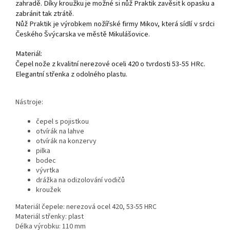
zahradě. Díky kroužku je možné si nůž Praktik zavěsit k opasku a
zabránit tak ztrátě.
Nůž Praktik je výrobkem nožířské firmy Mikov, která sídlí v srdci
Českého Švýcarska ve městě Mikulášovice.
Materiál:
Čepel nože z kvalitní nerezové oceli 420 o tvrdosti 53-55 HRc.
Elegantní střenka z odolného plastu.
Nástroje:
čepel s pojistkou
otvírák na lahve
otvírák na konzervy
pilka
bodec
vývrtka
drážka na odizolování vodičů
kroužek
Materiál čepele: nerezová ocel 420, 53-55 HRC
Materiál střenky: plast
Délka výrobku: 110 mm