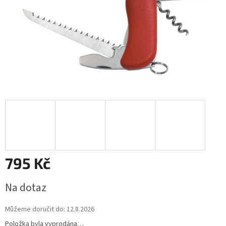
795 Kč
Měrná
Na dotaz
cena:
Můžeme doručit do:
12.8.2026
Položka byla vyprodána…