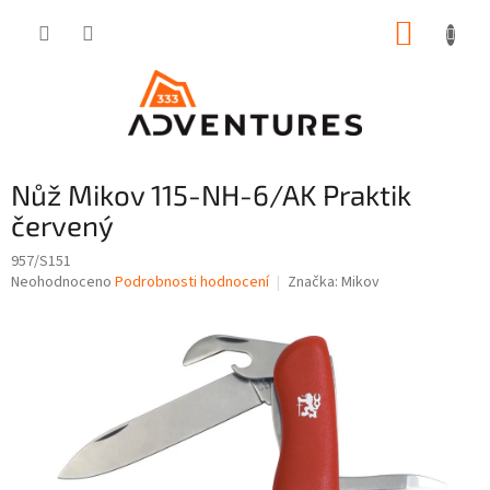
Přejít
NÁKUP
na
obsah
KOŠÍK
Nůž Mikov 115-NH-6/AK Praktik
červený
957/S151
Průměrné
Neohodnoceno
Podrobnosti hodnocení
Značka:
Mikov
hodnocení
produktu
je
0,0
z
5
hvězdiček.