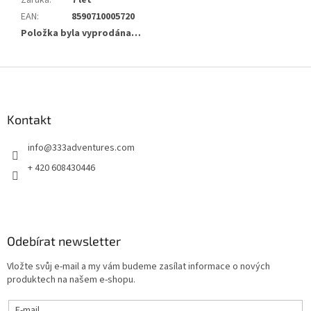
Záruka
:
7 let
EAN
:
8590710005720
Položka byla vyprodána…
Z
á
p
a
Kontakt
t
info
@
333adventures.com
í
+ 420 608430446
Odebírat newsletter
Vložte svůj e-mail a my vám budeme zasílat informace o nových
produktech na našem e-shopu.
E-mail