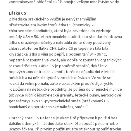
kontaminované oblečení a kůži omyjte velkým množstvím vody
Látka CS:
Z hlediska praktického využití je nejvýznamnějším
představitelem lakrimátorů látka CS (chemicky 2-
chlorbenzalmalondinitril), která byla zavedena do výzbroje
armády USA v 50. letech minulého století jako standardní otravná
látka s dráždivými účinky a nahradila do té doby používaný
chloracetofenon (látka CN). Látka CS je tepelně stálá bílá
krystalická látka s vůní po pepří, s bodem tání 94 - 96 °C,
nepatrně rozpustná ve vodě, ale dobře rozpustná v organických
rozpouštědlech. Látka CS je poměrně stabilní, dokáže v
bojových koncentracích zamořit terén na několik dní v letních
měsících a na několik týdnů v zimních měsících. Ve vodě se
rozkládá velmi pomalu, zato v alkalickém prostředí je rychle
rozložena na netoxické produkty. Je plněna do chemické munice
(obvykle ruční dělostřelecké granáty, letecké pumy, aerosolové
generátory) jako CS-pyrotechnická směs (práškovaný CS
namíchaný do pyrotechnické nálože), směs C.
Obranný sprej CS Defence je okamžitě připraven k použití bez
dalšího odemykání. Jednoduše stiskněte spoušť palcem nebo
ukazováčkem. Při prvním použití musíte stisknout spoušť trochu