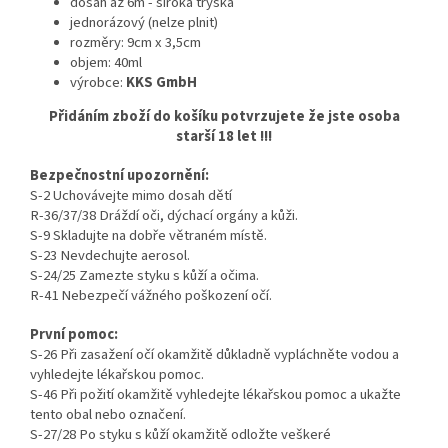
dosah až 6m - široká tryska
jednorázový (nelze plnit)
rozměry: 9cm x 3,5cm
objem: 40ml
výrobce:
KKS GmbH
Přidáním zboží do košíku potvrzujete že jste osoba
starší 18 let !!!
Bezpečnostní upozornění:
S-2 Uchovávejte mimo dosah dětí
R-36/37/38 Dráždí oči, dýchací orgány a kůži.
S-9 Skladujte na dobře větraném místě.
S-23 Nevdechujte aerosol.
S-24/25 Zamezte styku s kůží a očima.
R-41 Nebezpečí vážného poškození očí.
První pomoc:
S-26 Při zasažení očí okamžitě důkladně vypláchněte vodou a
vyhledejte lékařskou pomoc.
S-46 Při požití okamžitě vyhledejte lékařskou pomoc a ukažte
tento obal nebo označení.
S-27/28 Po styku s kůží okamžitě odložte veškeré