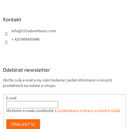
Z
á
p
a
Kontakt
t
info
@
333adventures.com
í
+ 420 608430446
Odebírat newsletter
Vložte svůj e-mail a my vám budeme zasílat informace o nových
produktech na našem e-shopu.
E-mail
Vložením e-mailu souhlasíte s
podmínkami ochrany osobních údajů
PŘIHLÁSIT SE