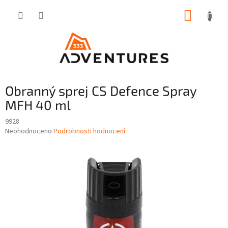
Přejít
NÁKUP
na
obsah
KOŠÍK
Obranný sprej CS Defence Spray
MFH 40 ml
9928
Průměrné
Neohodnoceno
Podrobnosti hodnocení
hodnocení
produktu
je
0,0
z
5
hvězdiček.