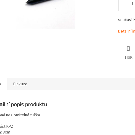
součást 
Detailní 
TISK
s
Diskuze
ailní popis produktu
ná nezlomitelná tužka
ást KPZ
a: 8cm