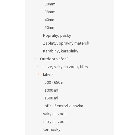
30mm
38mm
40mm
50mm
Popruhy, pásky
Záplaty, opravný materiál
Karabiny, karabinky
Outdoor vaření
Lahve, vaky na vodu, filtry
lahve
500 - 650 ml
1000 ml
1500 ml
příslušenství k lahvím
vaky na vodu
filtry na vodu
termosky