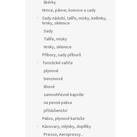
likérky
Hrnce, pánve, konvice a sady
Sady nádobí, talíře, misky, kelímky,
hrnky, sklenice
Sady
Talíře, misky
Hrnky, sklenice
Příbory, sady příborů
Turistické vařiče
plynové
benzinové
lihové
samoohřevné kapstle
na pevná paliva
příslušenství
Palivo, plynové kartuše
Kávovary, mlýnky, doplňky
Presso, Aeropressy...