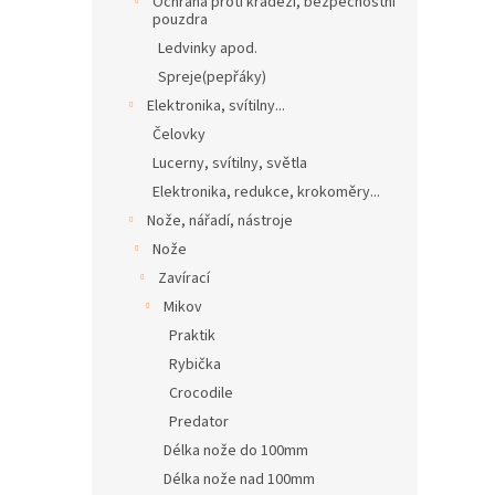
Ochrana proti krádeži, bezpečnostní
pouzdra
Ledvinky apod.
Spreje(pepřáky)
Elektronika, svítilny...
Čelovky
Lucerny, svítilny, světla
Elektronika, redukce, krokoměry...
Nože, nářadí, nástroje
Nože
Zavírací
Mikov
Praktik
Rybička
Crocodile
Predator
Délka nože do 100mm
Délka nože nad 100mm