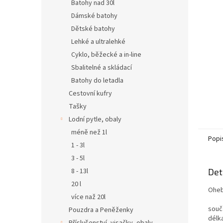
n
Batohy nad 30l
e
Dámské batohy
l
Dětské batohy
Lehké a ultralehké
Cyklo, běžecké a in-line
Sbalitelné a skládací
Batohy do letadla
Cestovní kufry
Tašky
Lodní pytle, obaly
méně než 1l
Popi
1 - 3l
3 - 5l
8 - 13l
Det
20 l
Oheb
více naž 20l
souč
Pouzdra a Peněženky
délk