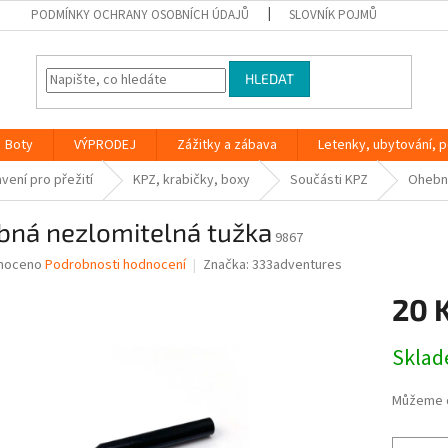
PODMÍNKY OCHRANY OSOBNÍCH ÚDAJŮ
SLOVNÍK POJMŮ
HLEDAT
Boty
VÝPRODEJ
Zážitky a zábava
Letenky, ubytování, po
vení pro přežití
KPZ, krabičky, boxy
Součásti KPZ
Ohebná
bná nezlomitelná tužka
9867
né
noceno
Podrobnosti hodnocení
Značka:
333adventures
ní
20 
u
Měrná
Skla
cena:
ek.
Můžeme d