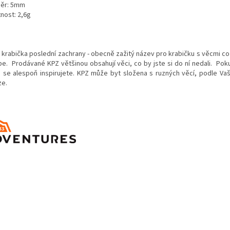
ěr: 5mm
nost: 2,6g
- krabička poslední zachrany - obecně zažitý název pro krabičku s věcmi 
be. Prodávané KPZ většinou obsahují věci, co by jste si do ní nedali. Pok
 se alespoň inspirujete. KPZ může byt složena s ruzných věcí, podle Va
ze.