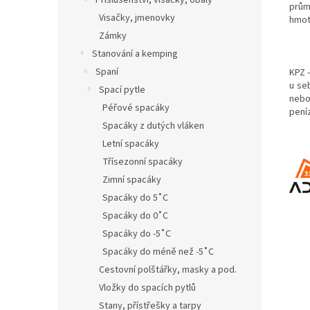
Příslušenství, visačky, obaly
prům
Visačky, jmenovky
hmot
Zámky
Stanování a kemping
Spaní
KPZ 
u se
Spací pytle
nebo
Péřové spacáky
pení
Spacáky z dutých vláken
Letní spacáky
Třísezonní spacáky
Zimní spacáky
Spacáky do 5˚C
Spacáky do 0˚C
Spacáky do -5˚C
Spacáky do méně než -5˚C
Cestovní polštářky, masky a pod.
Vložky do spacích pytlů
Stany, přístřešky a tarpy