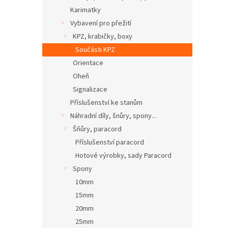
Karimatky
Vybavení pro přežití
KPZ, krabičky, boxy
Součásti KPZ
Orientace
Oheň
Signalizace
Příslušenství ke stanům
Náhradní díly, šnůry, spony...
Šňůry, paracord
Příslušenství paracord
Hotové výrobky, sady Paracord
Spony
10mm
15mm
20mm
25mm