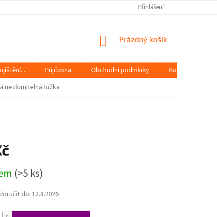
Přihlášení
NÁKUPNÍ
Prázdný košík
KOŠÍK
jištění...
Půjčovna
Obchodní podmínky
Kontakty
 nezlomitelná tužka
Kč
dem
(>5 ks)
oručit do:
12.8.2026