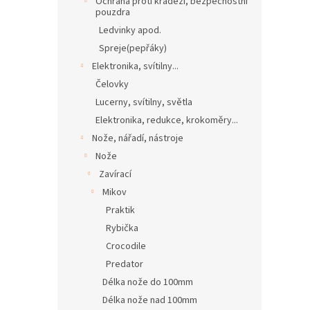
Ochrana proti krádeži, bezpečnostní
pouzdra
Ledvinky apod.
Spreje(pepřáky)
Elektronika, svítilny...
Čelovky
Lucerny, svítilny, světla
Elektronika, redukce, krokoměry...
Nože, nářadí, nástroje
Nože
Zavírací
Mikov
Praktik
Rybička
Crocodile
Predator
Délka nože do 100mm
Délka nože nad 100mm