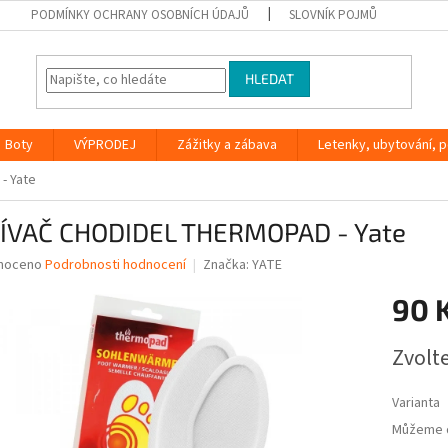
PODMÍNKY OCHRANY OSOBNÍCH ÚDAJŮ
SLOVNÍK POJMŮ
HLEDAT
Boty
VÝPRODEJ
Zážitky a zábava
Letenky, ubytování, po
- Yate
ÍVAČ CHODIDEL THERMOPAD - Yate
né
noceno
Podrobnosti hodnocení
Značka:
YATE
ní
90 
u
Měrná
Zvolt
cena:
ek.
Varianta
Můžeme d