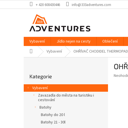
Přejít
+ 420 608430446
info@333adventures.com
na
obsah
Vybavení
Jídlo nejen na cesty
Oblečení
Domů
Vybavení
OHŘÍVAČ CHODIDEL THERMOPAD 
P
OHŘ
o
Přeskočit
s
Průměr
Neohod
Kategorie
kategorie
t
hodnoce
r
produkt
Vybavení
a
je
Zavazadla do města na turistiku i
0,0
n
cestování
z
n
Batohy
5
í
hvězdič
Batohy do 20 l
p
Batohy 21 - 30l
a