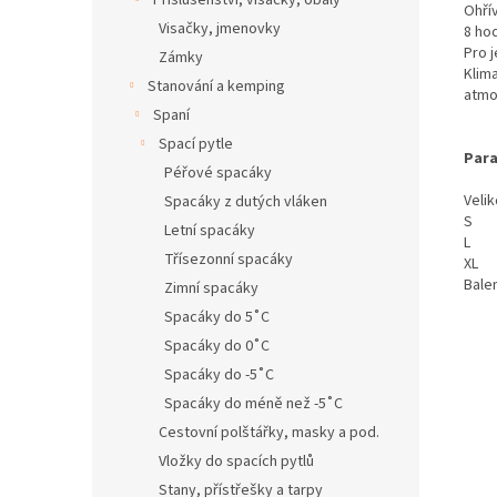
Příslušenství, visačky, obaly
Ohřív
Visačky, jmenovky
8 hod
Pro 
Zámky
Klim
Stanování a kemping
atmo
Spaní
Spací pytle
Par
Péřové spacáky
Veli
Spacáky z dutých vláken
S
Letní spacáky
L
Třísezonní spacáky
XL
Balen
Zimní spacáky
Spacáky do 5˚C
Spacáky do 0˚C
Spacáky do -5˚C
Spacáky do méně než -5˚C
Cestovní polštářky, masky a pod.
Vložky do spacích pytlů
Stany, přístřešky a tarpy