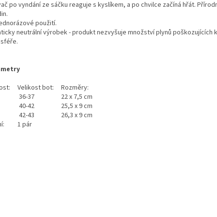
ač po vyndání ze sáčku reaguje s kyslíkem, a po chvilce začíná hřát. Přírodn
in.
jednorázové použití.
aticky neutrální výrobek - produkt nezvyšuje množství plynů poškozujících k
sféře.
ametry
kost:
Velikost bot:
Rozměry:
36-37
22 x 7,5 cm
40-42
25,5 x 9 cm
42-43
26,3 x 9 cm
í:
1 pár