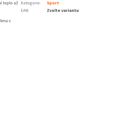
í teplo až
Kategorie
:
Sport
EAN
:
Zvolte variantu
lima v