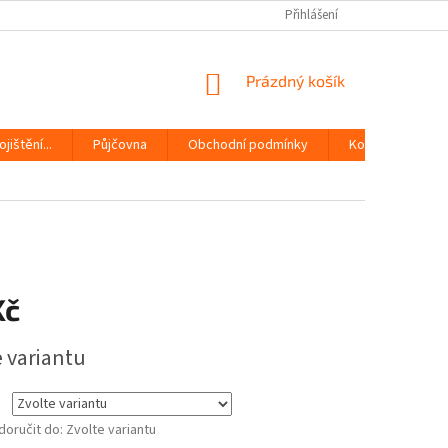
Přihlášení
NÁKUPNÍ
Prázdný košík
KOŠÍK
jištění...
Půjčovna
Obchodní podmínky
Kontakty
Kč
e variantu
oručit do:
Zvolte variantu