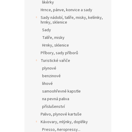
likérky
Hrnce, pánve, konvice a sady
Sady nádobí, talíře, misky, kelímky,
hrnky, sklenice
Sady
Talíře, misky
Hrnky, sklenice
Příbory, sady příborů
Turistické vařiče
plynové
benzinové
lihové
samoohřevné kapstle
na pevná paliva
příslušenství
Palivo, plynové kartuše
Kávovary, mlýnky, doplňky
Presso, Aeropressy...