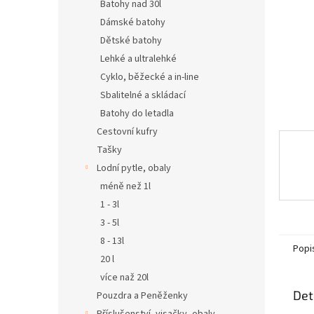
n
Batohy nad 30l
e
Dámské batohy
l
Dětské batohy
Lehké a ultralehké
Cyklo, běžecké a in-line
Sbalitelné a skládací
Batohy do letadla
Cestovní kufry
Tašky
Lodní pytle, obaly
méně než 1l
1 - 3l
3 - 5l
8 - 13l
Popi
20 l
více naž 20l
Det
Pouzdra a Peněženky