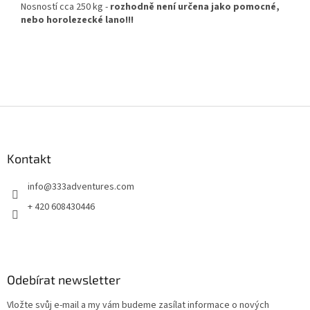
Nosností cca 250 kg -
rozhodně není určena jako pomocné,
nebo horolezecké lano!!!
Z
á
p
a
Kontakt
t
info
@
333adventures.com
í
+ 420 608430446
Odebírat newsletter
Vložte svůj e-mail a my vám budeme zasílat informace o nových