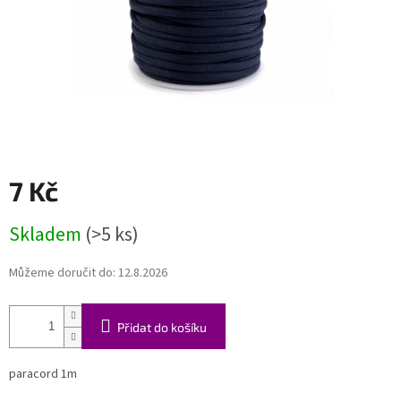
7 Kč
Měrná
Skladem
(>5 ks)
cena:
Můžeme doručit do:
12.8.2026
Přidat do košíku
paracord 1m