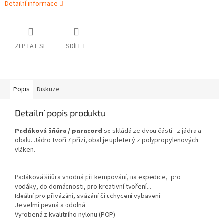
Detailní informace
ZEPTAT SE
SDÍLET
Popis
Diskuze
Detailní popis produktu
Padáková šňůra / paracord
se skládá ze dvou částí - z jádra a
obalu. Jádro tvoří 7 přízí, obal je upletený z polypropylenových
vláken.
Padáková šňůra vhodná při kempování, na expedice, pro
vodáky, do domácnosti, pro kreativní tvoření...
Ideální pro přivázání, svázání či uchycení vybavení
Je velmi pevná a odolná
Vyrobená z kvalitního nylonu (POP)