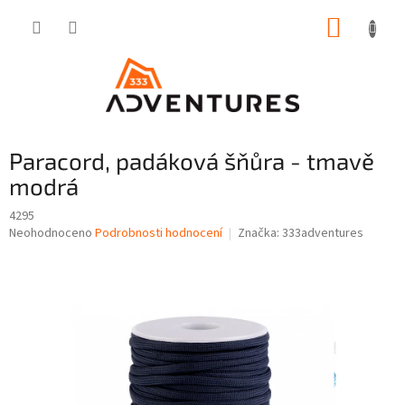
Přejít
NÁKUP
na
obsah
KOŠÍK
Paracord, padáková šňůra - tmavě
modrá
4295
Průměrné
Neohodnoceno
Podrobnosti hodnocení
Značka:
333adventures
hodnocení
produktu
je
0,0
z
5
hvězdiček.