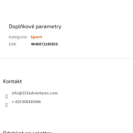
Doplňkové parametry
Kategorie
:
Sport
EAN
:
4046872185830
Z
á
p
a
Kontakt
t
info
@
333adventures.com
í
+ 420 608430446