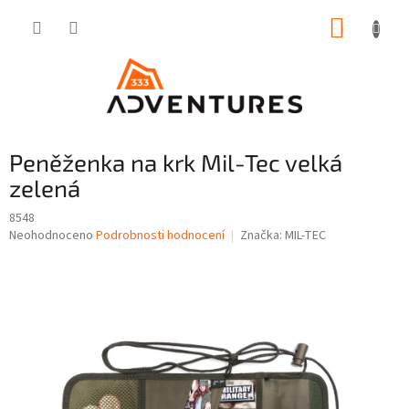
Přejít
NÁKUP
na
obsah
KOŠÍK
Peněženka na krk Mil-Tec velká
zelená
8548
Průměrné
Neohodnoceno
Podrobnosti hodnocení
Značka:
MIL-TEC
hodnocení
produktu
je
0,0
z
5
hvězdiček.