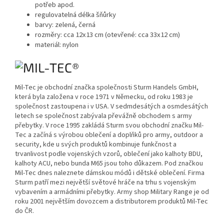
potřeb apod.
regulovatelná délka šňůrky
barvy: zelená, černá
rozměry: cca 12x13 cm (otevřené: cca 33x12 cm)
materiál: nylon
Mil-Tec je obchodní značka společnosti Sturm Handels GmbH,
která byla založena v roce 1971 v Německu, od roku 1983 je
společnost zastoupena i v USA. V sedmdesátých a osmdesátých
letech se společnost zabývala převážně obchodem s army
přebytky. V roce 1995 zakládá Sturm svou obchodní značku Mil-
Tec a začíná s výrobou oblečení a doplňků pro army, outdoor a
security, kde u svých produktů kombinuje funkčnost a
trvanlivost podle vojenských vzorů, oblečení jako kalhoty BDU,
kalhoty ACU, nebo bunda M65 jsou toho důkazem. Pod značkou
Mil-Tec dnes naleznete dámskou módů i dětské oblečení. Firma
Sturm patří mezi největší světové hráče na trhu s vojenským
vybavením a armádními přebytky. Army shop Military Range je od
roku 2001 největším dovozcem a distributorem produktů Mil-Tec
do ČR.