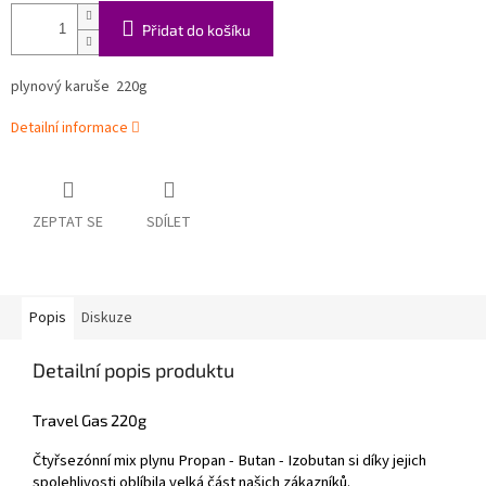
Přidat do košíku
plynový karuše 220g
Detailní informace
ZEPTAT SE
SDÍLET
Popis
Diskuze
Detailní popis produktu
Travel Gas 220g
Čtyřsezónní mix plynu Propan - Butan - Izobutan si díky jejich
spolehlivosti oblíbila velká část našich zákazníků.