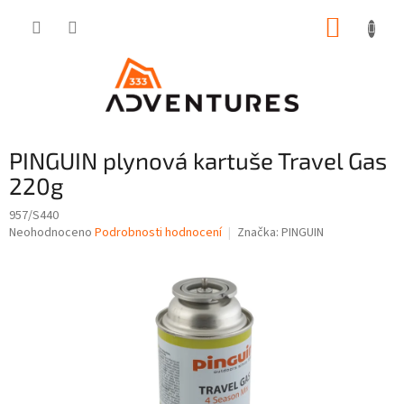
Přejít
NÁKUP
na
obsah
KOŠÍK
PINGUIN plynová kartuše Travel Gas
220g
957/S440
Průměrné
Neohodnoceno
Podrobnosti hodnocení
Značka:
PINGUIN
hodnocení
produktu
je
0,0
z
5
hvězdiček.