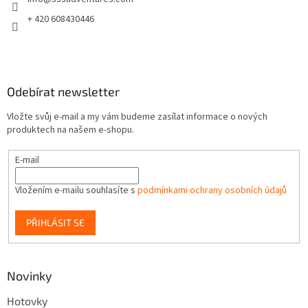
í
+ 420 608430446
Odebírat newsletter
Vložte svůj e-mail a my vám budeme zasílat informace o nových
produktech na našem e-shopu.
E-mail
Vložením e-mailu souhlasíte s
podmínkami ochrany osobních údajů
PŘIHLÁSIT SE
Novinky
Hotovky