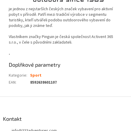
je jednou z nejstarších českých značek vybavení pro aktivní
pobyt v přírodě. Patří mezi tradiční výrobce v segmentu
turistiky, kteří utvářeli podobu outdoorového vybavení do
podoby, jak ji známe teď.
Vlastníkem značky Pinguin je česká společnost Activent 365
s.r.o., v čele s původními zakladateli.
.
Doplňkové parametry
Kategorie
:
Sport
EAN
:
8592638601107
Z
á
p
a
Kontakt
t
info
@
333adventures.com