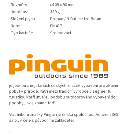
Rozměry
⌀109 x 90 mm
Hmotnost
380 g
Složení plynu
Propan / N-Butan / Izo-Butan
Norma
EN 417
Typ kartuše
Šroubovací
je jednou z nejstarších českých značek vybavení pro aktivní
pobyt v přírodě. Patří mezi tradiční výrobce v segmentu
turistiky, kteří utvářeli podobu outdoorového vybavení do
podoby, jak ji známe teď.
Vlastníkem značky Pinguin je česká společnost Activent 365
s.r.o., v čele s původními zakladateli.
.