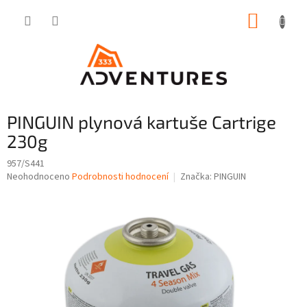
Přejít
NÁKUP
na
obsah
KOŠÍK
PINGUIN plynová kartuše Cartrige
230g
957/S441
Průměrné
Neohodnoceno
Podrobnosti hodnocení
Značka:
PINGUIN
hodnocení
produktu
je
0,0
z
5
hvězdiček.