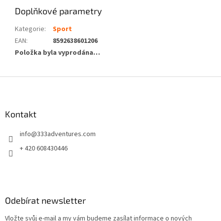
Doplňkové parametry
Kategorie
:
Sport
EAN
:
8592638601206
Položka byla vyprodána…
Z
á
p
a
Kontakt
t
info
@
333adventures.com
í
+ 420 608430446
Odebírat newsletter
Vložte svůj e-mail a my vám budeme zasílat informace o nových