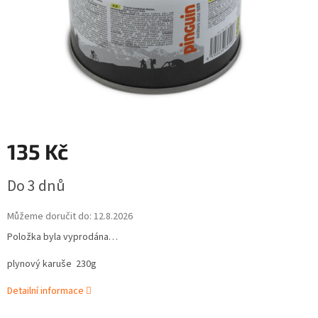
135 Kč
Měrná
Do 3 dnů
cena:
Můžeme doručit do:
12.8.2026
Položka byla vyprodána…
plynový karuše 230g
Detailní informace