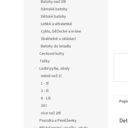
n
Batohy nad 30l
e
Dámské batohy
l
Dětské batohy
Lehké a ultralehké
Cyklo, běžecké a in-line
Sbalitelné a skládací
Batohy do letadla
Cestovní kufry
Tašky
Lodní pytle, obaly
méně než 1l
1 - 3l
3 - 5l
8 - 13l
Popi
20 l
více naž 20l
Det
Pouzdra a Peněženky