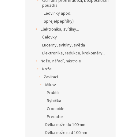
Ochrana proti krádeži, bezpečnostní
pouzdra
Ledvinky apod.
Spreje(pepřáky)
Elektronika, svítilny...
Čelovky
Lucerny, svítilny, světla
Elektronika, redukce, krokoměry...
Nože, nářadí, nástroje
Nože
Zavírací
Mikov
Praktik
Rybička
Crocodile
Predator
Délka nože do 100mm
Délka nože nad 100mm