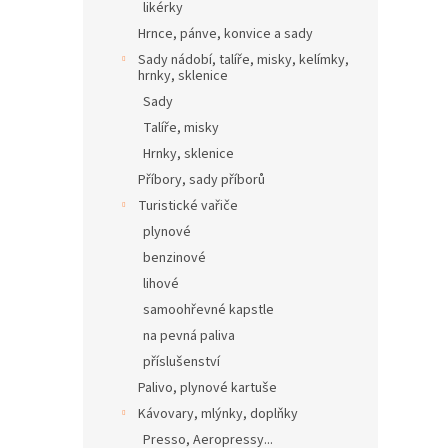
likérky
Hrnce, pánve, konvice a sady
Sady nádobí, talíře, misky, kelímky,
hrnky, sklenice
Sady
Talíře, misky
Hrnky, sklenice
Příbory, sady příborů
Turistické vařiče
plynové
benzinové
lihové
samoohřevné kapstle
na pevná paliva
příslušenství
Palivo, plynové kartuše
Kávovary, mlýnky, doplňky
Presso, Aeropressy...