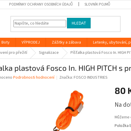
PODMÍNKY OCHRANY OSOBNÍCH ÚDAJŮ
SLOVNÍK POJMŮ
HLEDAT
Boty
VÝPRODEJ
Zážitky a zábava
Letenky, ubytování, po
vení pro přežití
Signalizace
Píšťalka plastová Fosco In. HIGH 
alka plastová Fosco In. HIGH PITCH s
né
noceno
Podrobnosti hodnocení
Značka:
FOSCO INDUSTRIES
ní
80 
u
Měrná
Na do
cena:
ek.
Můžeme d
Položka 