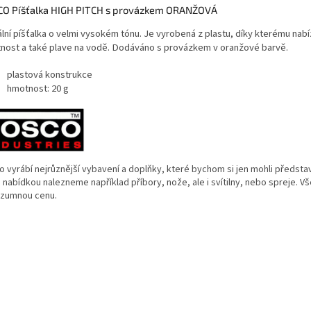
O Píšťalka HIGH PITCH s provázkem ORANŽOVÁ
lní píšťalka o velmi vysokém tónu. Je vyrobená z plastu, díky kterému nabí
nost a také plave na vodě. Dodáváno s provázkem v oranžové barvě.
plastová konstrukce
hmotnost: 20 g
o vyrábí nejrůznější vybavení a doplňky, které bychom si jen mohli představ
h nabídkou nalezneme například příbory, nože, ale i svítilny, nebo spreje. Vše
ozumnou cenu.