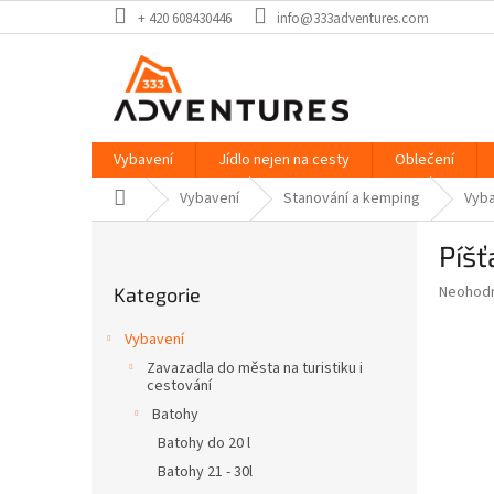
Přejít
+ 420 608430446
info@333adventures.com
na
obsah
Vybavení
Jídlo nejen na cesty
Oblečení
Domů
Vybavení
Stanování a kemping
Vyba
P
Píšť
o
Přeskočit
s
Průměr
Neohod
Kategorie
kategorie
t
hodnoce
r
produkt
Vybavení
a
je
Zavazadla do města na turistiku i
0,0
n
cestování
z
n
Batohy
5
í
hvězdič
Batohy do 20 l
p
Batohy 21 - 30l
a