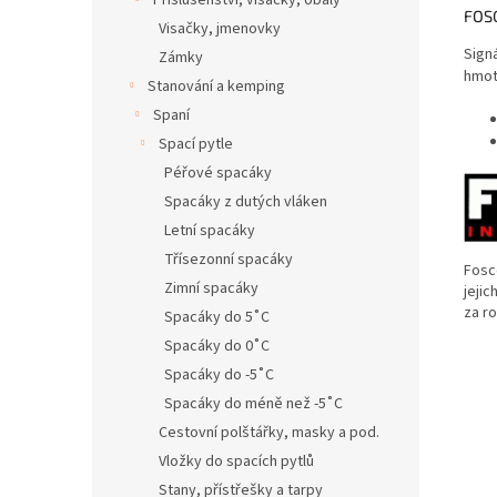
Příslušenství, visačky, obaly
FOSC
Visačky, jmenovky
Signá
Zámky
hmot
Stanování a kemping
Spaní
Spací pytle
Péřové spacáky
Spacáky z dutých vláken
Letní spacáky
Třísezonní spacáky
Fosc
Zimní spacáky
jejic
za r
Spacáky do 5˚C
Spacáky do 0˚C
Spacáky do -5˚C
Spacáky do méně než -5˚C
Cestovní polštářky, masky a pod.
Vložky do spacích pytlů
Stany, přístřešky a tarpy