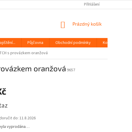
Přihlášení
NÁKUPNÍ
Prázdný košík
KOŠÍK
jištění...
Půjčovna
Obchodní podmínky
Kontakty
PITCH s provázkem oranžová
 provázkem oranžová
9657
Kč
taz
oručit do:
11.8.2026
byla vyprodána…