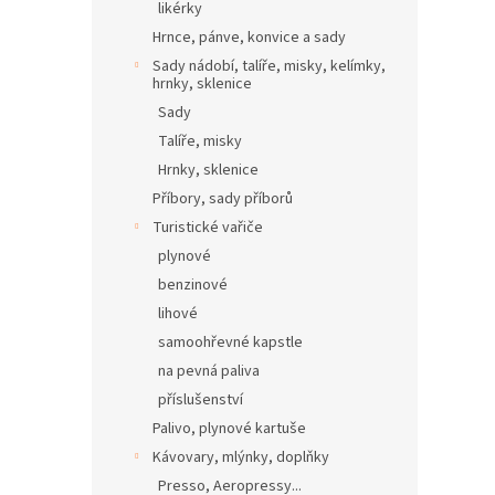
likérky
Hrnce, pánve, konvice a sady
Sady nádobí, talíře, misky, kelímky,
hrnky, sklenice
Sady
Talíře, misky
Hrnky, sklenice
Příbory, sady příborů
Turistické vařiče
plynové
benzinové
lihové
samoohřevné kapstle
na pevná paliva
příslušenství
Palivo, plynové kartuše
Kávovary, mlýnky, doplňky
Presso, Aeropressy...