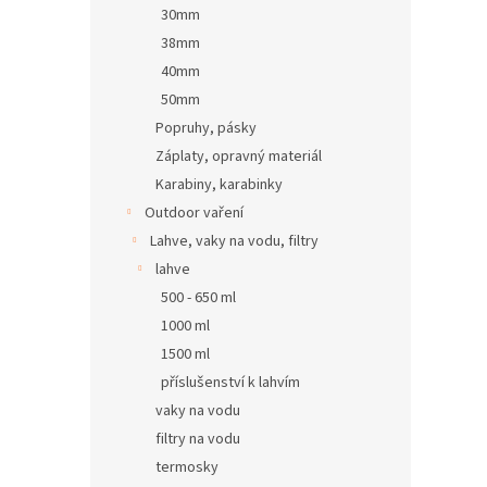
30mm
38mm
40mm
50mm
Popruhy, pásky
Záplaty, opravný materiál
Karabiny, karabinky
Outdoor vaření
Lahve, vaky na vodu, filtry
lahve
500 - 650 ml
1000 ml
1500 ml
příslušenství k lahvím
vaky na vodu
filtry na vodu
termosky