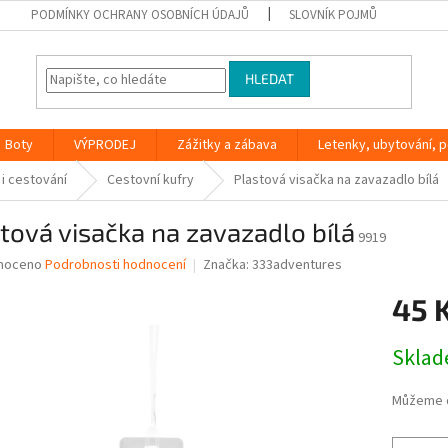
PODMÍNKY OCHRANY OSOBNÍCH ÚDAJŮ
SLOVNÍK POJMŮ
HLEDAT
Boty
VÝPRODEJ
Zážitky a zábava
Letenky, ubytování, po
 i cestování
Cestovní kufry
Plastová visačka na zavazadlo bílá
tová visačka na zavazadlo bílá
9919
né
noceno
Podrobnosti hodnocení
Značka:
333adventures
ní
45 
u
Měrná
Skla
cena:
ek.
Můžeme d