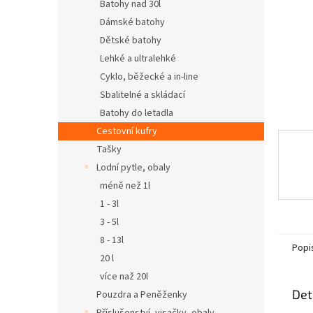
n
Batohy nad 30l
e
Dámské batohy
l
Dětské batohy
Lehké a ultralehké
Cyklo, běžecké a in-line
Sbalitelné a skládací
Batohy do letadla
Cestovní kufry
Tašky
Lodní pytle, obaly
méně než 1l
1 - 3l
3 - 5l
8 - 13l
Popi
20 l
více naž 20l
Det
Pouzdra a Peněženky