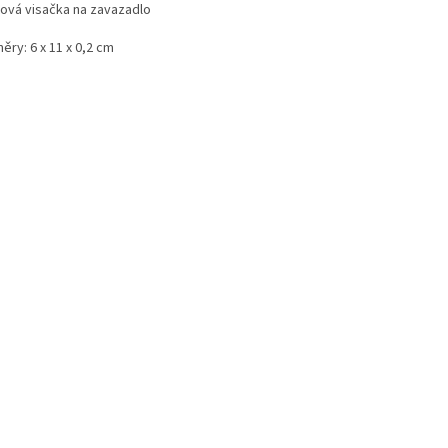
tová visačka na zavazadlo
ry: 6 x 11 x 0,2 cm