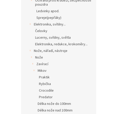
Ochrana proti krádeži, bezpečnostní
pouzdra
Ledvinky apod.
Spreje(pepřáky)
Elektronika, svítilny...
Čelovky
Lucerny, svítilny, světla
Elektronika, redukce, krokoměry...
Nože, nářadí, nástroje
Nože
Zavírací
Mikov
Praktik
Rybička
Crocodile
Predator
Délka nože do 100mm
Délka nože nad 100mm