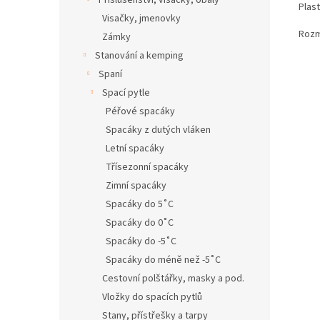
Příslušenství, visačky, obaly
Plas
Visačky, jmenovky
Rozmě
Zámky
Stanování a kemping
Spaní
Spací pytle
Péřové spacáky
Spacáky z dutých vláken
Letní spacáky
Třísezonní spacáky
Zimní spacáky
Spacáky do 5˚C
Spacáky do 0˚C
Spacáky do -5˚C
Spacáky do méně než -5˚C
Cestovní polštářky, masky a pod.
Vložky do spacích pytlů
Stany, přístřešky a tarpy