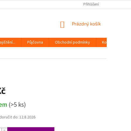
Přihlášení
NÁKUPNÍ
Prázdný košík
KOŠÍK
jištění...
Půjčovna
Obchodní podmínky
Kontakty
Kč
dem
(>5 ks)
oručit do:
12.8.2026