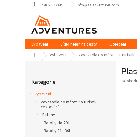
Přejít
+ 420 608430446
info@333adventures.com
na
obsah
Vybavení
Jídlo nejen na cesty
Oblečení
Domů
Vybavení
Zavazadla do města na turistiku
P
Plas
o
Přeskočit
s
Průměr
Neohod
Kategorie
kategorie
t
hodnoce
r
produkt
Vybavení
a
je
Zavazadla do města na turistiku i
0,0
n
cestování
z
n
Batohy
5
í
hvězdič
Batohy do 20 l
p
Batohy 21 - 30l
a