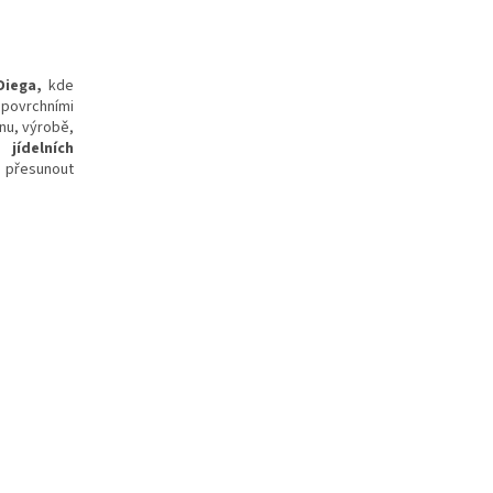
Diega,
kde
 povrchními
nu, výrobě,
 jídelních
i přesunout