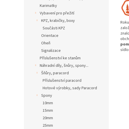
Karimatky
Vybavení pro přežití
KPZ, krabičky, boxy
Roku
založ
Součásti KPZ
znal
Orientace
obch
Oheň
pomů
sídl
Signalizace
Příslušenství ke stanům
Náhradní díly, šnůry, spony...
Šňůry, paracord
Příslušenství paracord
Hotové výrobky, sady Paracord
Spony
10mm
15mm
20mm
25mm