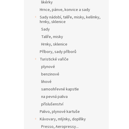
likérky
Hrnce, pánve, konvice a sady
Sady nádobí, talíře, misky, kelímky,
hrnky, sklenice
Sady
Talíře, misky
Hrnky, sklenice
Příbory, sady příborů
Turistické vařiče
plynové
benzinové
lihové
samoohřevné kapstle
na pevná paliva
příslušenství
Palivo, plynové kartuše
Kávovary, mlýnky, doplňky
Presso, Aeropressy...