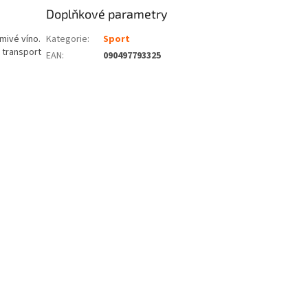
Doplňkové parametry
mivé víno.
Kategorie
:
Sport
 transport
EAN
:
090497793325