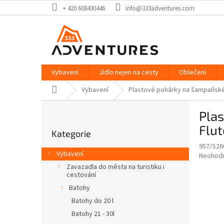
Přejít
+ 420 608430446
info@333adventures.com
na
obsah
Vybavení
Jídlo nejen na cesty
Oblečení
Domů
Vybavení
Plastové pohárky na šampaňské
P
Pla
o
Přeskočit
s
Flut
Kategorie
kategorie
t
957/S26
r
Vybavení
Průměr
Neohod
a
hodnoce
Zavazadla do města na turistiku i
n
produkt
cestování
n
je
Batohy
í
0,0
Batohy do 20 l
z
p
5
Batohy 21 - 30l
a
hvězdič