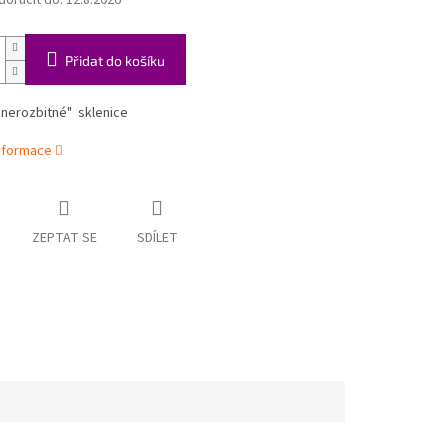
oručit do:
12.8.2026
Přidat do košíku
"nerozbitné" sklenice
informace
ZEPTAT SE
SDÍLET