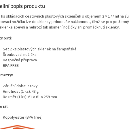
ailní popis produktu
2 ks skládacích cestovních plastových skleniček s objemem 2 × 177 ml na šu
bovací nožičku lze do sklenky jednoduše naklapnout, čímž se pro potřebný
 sklenka zpevní a nehrozí tak ulomení nožičky ani promáčknutí sklenky.
tnosti:
Set 2 ks plastových sklenek na šampaňské
Šroubovací nožička
Bezpečná přeprava
BPA FREE
metry:
Záruční doba: 2 roky
Hmotnost (1 ks): 43 g
Rozměr (1 ks): 61 × 61 × 259 mm
riál:
Kopolyester (BPA free)