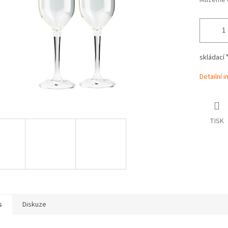
Můžeme d
skládací 
Detailní 
TISK
s
Diskuze