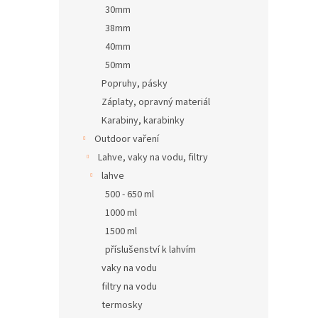
30mm
38mm
40mm
50mm
Popruhy, pásky
Záplaty, opravný materiál
Karabiny, karabinky
Outdoor vaření
Lahve, vaky na vodu, filtry
lahve
500 - 650 ml
1000 ml
1500 ml
příslušenství k lahvím
vaky na vodu
filtry na vodu
termosky