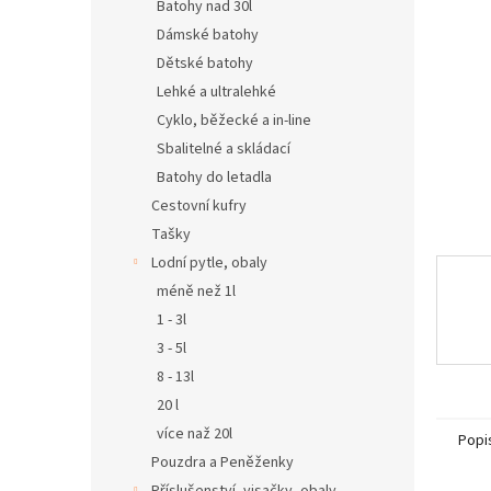
n
Batohy nad 30l
e
Dámské batohy
l
Dětské batohy
Lehké a ultralehké
Cyklo, běžecké a in-line
Sbalitelné a skládací
Batohy do letadla
Cestovní kufry
Tašky
Lodní pytle, obaly
méně než 1l
1 - 3l
3 - 5l
8 - 13l
20 l
více naž 20l
Popi
Pouzdra a Peněženky