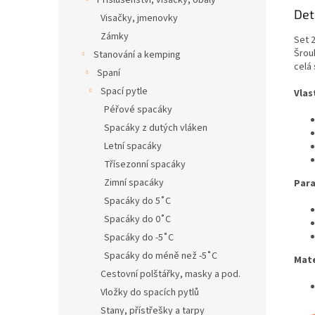
Příslušenství, visačky, obaly
Det
Visačky, jmenovky
Zámky
Set 
Šrou
Stanování a kemping
celá
Spaní
Spací pytle
Vlas
Péřové spacáky
Spacáky z dutých vláken
Letní spacáky
Třísezonní spacáky
Zimní spacáky
Para
Spacáky do 5˚C
Spacáky do 0˚C
Spacáky do -5˚C
Spacáky do méně než -5˚C
Mate
Cestovní polštářky, masky a pod.
Vložky do spacích pytlů
Stany, přístřešky a tarpy