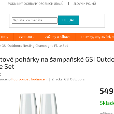
PODMÍNKY OCHRANY OSOBNÍCH ÚDAJŮ
SLOVNÍK POJMŮ
HLEDAT
Boty
VÝPRODEJ
Zážitky a zábava
Letenky, ubytování, po
 GSI Outdoors Nesting Champagne Flute Set
stové pohárky na šampaňské GSI Outd
e Set
0
né
noceno
Podrobnosti hodnocení
Značka:
GSI Outdoors
ní
549
u
Měrná
Skla
cena:
ek.