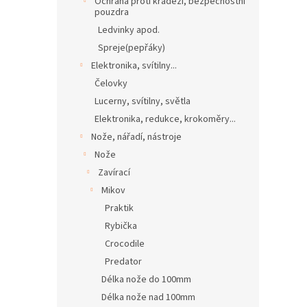
Ochrana proti krádeži, bezpečnostní
pouzdra
Ledvinky apod.
Spreje(pepřáky)
Elektronika, svítilny...
Čelovky
Lucerny, svítilny, světla
Elektronika, redukce, krokoměry...
Nože, nářadí, nástroje
Nože
Zavírací
Mikov
Praktik
Rybička
Crocodile
Predator
Délka nože do 100mm
Délka nože nad 100mm