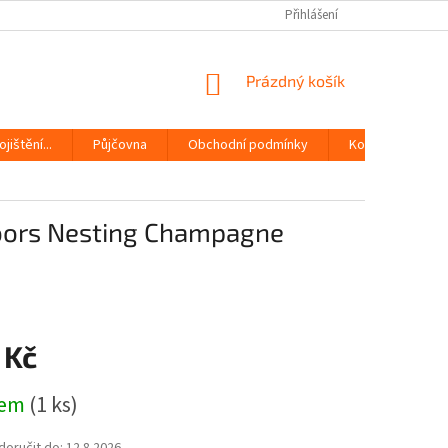
Přihlášení
NÁKUPNÍ
Prázdný košík
KOŠÍK
jištění...
Půjčovna
Obchodní podmínky
Kontakty
oors Nesting Champagne
 Kč
dem
(1 ks)