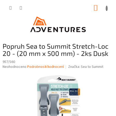
Přejít
NÁKUP
na
obsah
KOŠÍK
Popruh Sea to Summit Stretch-Loc
20 - (20 mm x 500 mm) - 2ks Dusk
957/S60
Průměrné
Neohodnoceno
Podrobnosti hodnocení
Značka:
Sea to Summit
hodnocení
produktu
je
0,0
z
5
hvězdiček.