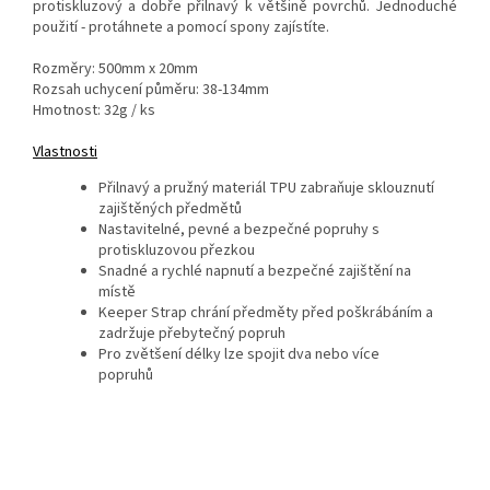
protiskluzový a dobře přilnavý k většině povrchů. Jednoduché
použití - protáhnete a pomocí spony zajístíte.
Rozměry: 500mm x 20mm
Rozsah uchycení půměru: 38-134mm
Hmotnost: 32g / ks
Vlastnosti
Přilnavý a pružný materiál TPU zabraňuje sklouznutí
zajištěných předmětů
Nastavitelné, pevné a bezpečné popruhy s
protiskluzovou přezkou
Snadné a rychlé napnutí a bezpečné zajištění na
místě
Keeper Strap chrání předměty před poškrábáním a
zadržuje přebytečný popruh
Pro zvětšení délky lze spojit dva nebo více
popruhů