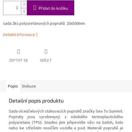
Přidat do košíku
sada 2ks polyuretanových popruhů 20x500mm
Detailní informace
ZEPTAT SE
SDÍLET
Popis
Diskuze
Detailní popis produktu
Sada víceúčelových stahovacích popruhů značky Sea To Summit.
Popruhy jsou vyrobenyný z odolného termoplastického
polyuretanu (TPU). Snadno jimi připevníte věci na batoh, kolo
nebo ke střešním nosičům vozidla a pod. Materiál popruhů je