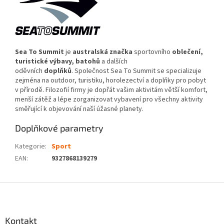
Sea To Summit
je
australská
značka
sportovního
oblečení
,
turistické výbavy, batohů
a dalších
oděvních
doplňků
. Společnost Sea To Summit se specializuje
zejména na outdoor, turistiku, horolezectví a doplňky pro pobyt
v přírodě. Filozofií firmy je dopřát vašim aktivitám větší komfort,
menší zátěž a lépe zorganizovat vybavení pro všechny aktivity
směřující k objevování naší úžasné planety.
Doplňkové parametry
Kategorie
:
Sport
EAN
:
9327868139279
Z
á
p
a
Kontakt