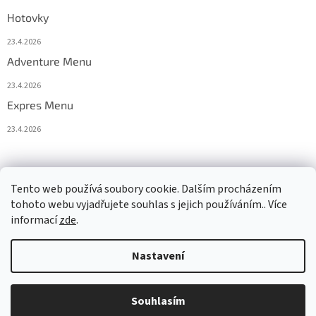
Hotovky
23.4.2026
Adventure Menu
23.4.2026
Expres Menu
23.4.2026
event333
Tento web používá soubory cookie. Dalším procházením
tohoto webu vyjadřujete souhlas s jejich používáním.. Více
informací
zde
.
Vytvořil Shoptet
Nastavení
Copyright 2026
www.333adventures.com
. Všechna práva
Souhlasím
vyhrazena.