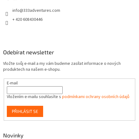
t
info
@
333adventures.com
í
+ 420 608430446
Odebírat newsletter
Vložte svůj e-mail a my vám budeme zasílat informace o nových
produktech na našem e-shopu.
E-mail
Vložením e-mailu souhlasíte s
podmínkami ochrany osobních údajů
PŘIHLÁSIT SE
Novinky