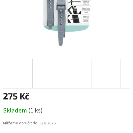
275 Kč
Měrná
Skladem
(1 ks)
cena:
Můžeme doručit do:
12.8.2026