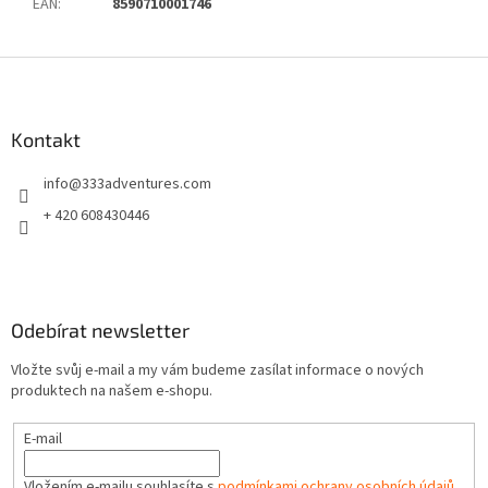
EAN
:
8590710001746
Z
á
p
a
Kontakt
t
info
@
333adventures.com
í
+ 420 608430446
Odebírat newsletter
Vložte svůj e-mail a my vám budeme zasílat informace o nových
produktech na našem e-shopu.
E-mail
Vložením e-mailu souhlasíte s
podmínkami ochrany osobních údajů