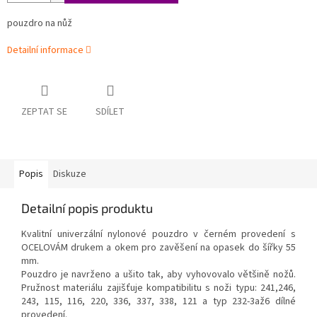
pouzdro na nůž
Detailní informace
ZEPTAT SE
SDÍLET
Popis
Diskuze
Detailní popis produktu
Kvalitní univerzální nylonové pouzdro v černém provedení s
OCELOVÁM drukem a okem pro zavěšení na opasek do šířky 55
mm.
Pouzdro je navrženo a ušito tak, aby vyhovovalo většině nožů.
Pružnost materiálu zajišťuje kompatibilitu s noži typu: 241,246,
243, 115, 116, 220, 336, 337, 338, 121 a typ 232-3až6 dílné
provedení.