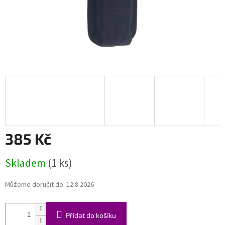
385 Kč
Měrná
Skladem
(1 ks)
cena:
Můžeme doručit do:
12.8.2026
Přidat do košíku