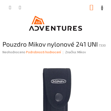
Přejít
NÁKUP
na
obsah
KOŠÍK
Pouzdro Mikov nylonové 241 UNI
7330
Průměrné
Neohodnoceno
Podrobnosti hodnocení
Značka:
Mikov
hodnocení
produktu
je
0,0
z
5
hvězdiček.