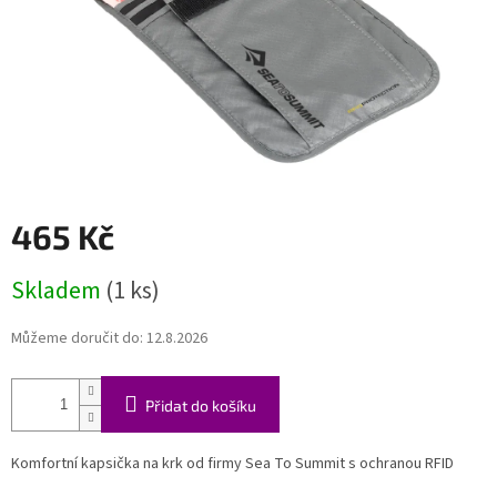
465 Kč
Měrná
Skladem
(1 ks)
cena:
Můžeme doručit do:
12.8.2026
Přidat do košíku
Komfortní kapsička na krk od firmy Sea To Summit s ochranou RFID