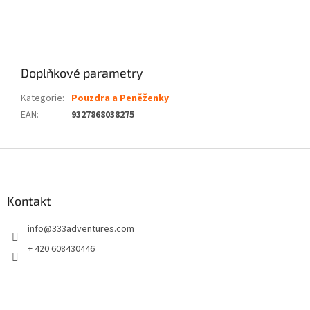
Doplňkové parametry
Kategorie
:
Pouzdra a Peněženky
EAN
:
9327868038275
Z
á
p
a
Kontakt
t
info
@
333adventures.com
í
+ 420 608430446