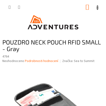
Přejít
NÁKUP
na
obsah
KOŠÍK
POUZDRO NECK POUCH RFID SMALL
- Gray
4764
Průměrné
Neohodnoceno
Podrobnosti hodnocení
Značka:
Sea to Summit
hodnocení
produktu
je
0,0
z
5
hvězdiček.