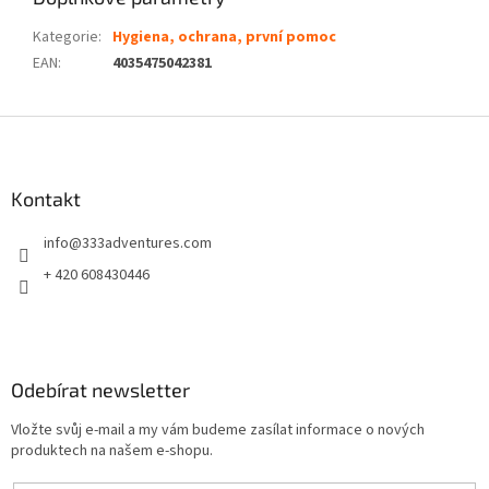
Kategorie
:
Hygiena, ochrana, první pomoc
EAN
:
4035475042381
Z
á
p
a
Kontakt
t
info
@
333adventures.com
í
+ 420 608430446
Odebírat newsletter
Vložte svůj e-mail a my vám budeme zasílat informace o nových
produktech na našem e-shopu.