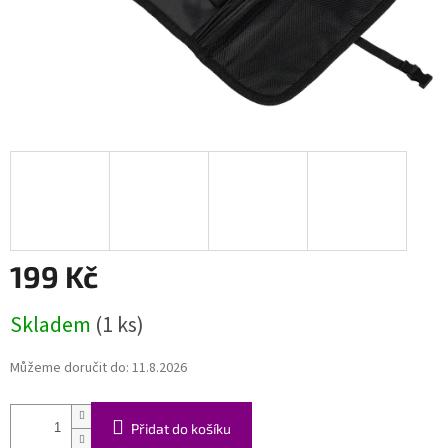
199 Kč
Měrná
Skladem
(1 ks)
cena:
Můžeme doručit do:
11.8.2026
Přidat do košíku