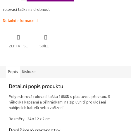
rolovací taška na drobnosti
Detailní informace
ZEPTAT SE
SDÍLET
Popis
Diskuze
Detailní popis produktu
Polyesterová rolovací taška 1680D s plastovou přezkou. S
několika kapsami a přihrádkami na zip uvnitř pro uložení
nabíjecích kabelů nebo zařízení
Rozměry: 24 x 12 x 2 cm
Doplňkové parametry