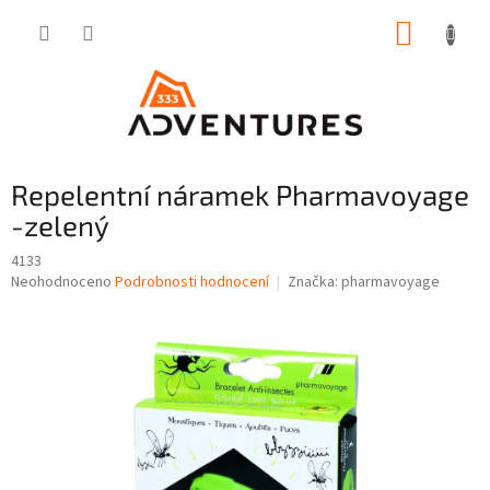
Přejít
NÁKUP
na
obsah
KOŠÍK
Repelentní náramek Pharmavoyage
-zelený
4133
Průměrné
Neohodnoceno
Podrobnosti hodnocení
Značka:
pharmavoyage
hodnocení
produktu
je
0,0
z
5
hvězdiček.