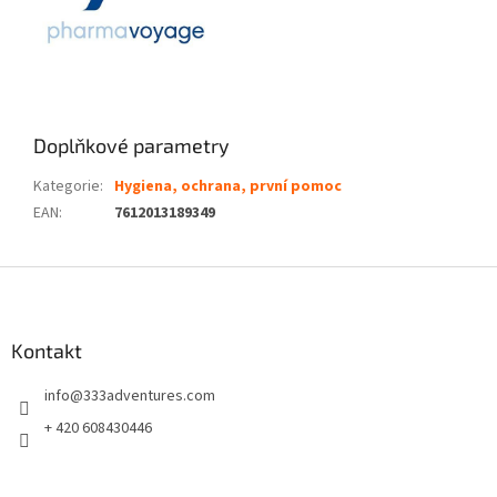
Doplňkové parametry
Kategorie
:
Hygiena, ochrana, první pomoc
EAN
:
7612013189349
Z
á
p
a
Kontakt
t
info
@
333adventures.com
í
+ 420 608430446