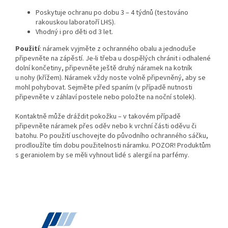
Poskytuje ochranu po dobu 3 – 4 týdnů (testováno
rakouskou laboratoří LHS).
Vhodný i pro děti od 3 let.
Použití
: náramek vyjměte z ochranného obalu a jednoduše
připevněte na zápěstí. Je-li třeba u dospělých chránit i odhalené
dolní končetiny, připevněte ještě druhý náramek na kotník
u nohy (křížem). Náramek vždy noste volně připevněný, aby se
mohl pohybovat. Sejměte před spaním (v případě nutnosti
připevněte v záhlaví postele nebo položte na noční stolek).
Kontaktně může dráždit pokožku – v takovém případě
připevněte náramek přes oděv nebo k vrchní části oděvu či
batohu. Po použití uschovejte do původního ochranného sáčku,
prodloužíte tím dobu použitelnosti náramku. POZOR! Produktům
s geraniolem by se měli vyhnout lidé s alergií na parfémy.