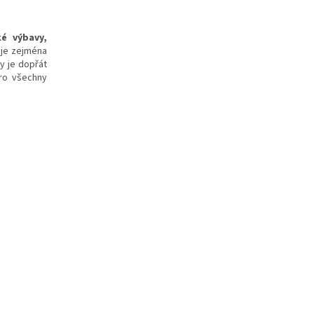
ké výbavy,
uje zejména
my je dopřát
pro všechny