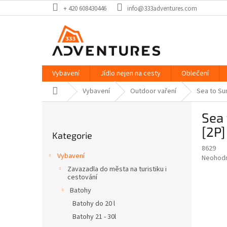
Přejít
+ 420 608430446
info@333adventures.com
na
obsah
Vybavení
Jídlo nejen na cesty
Oblečení
Domů
Vybavení
Outdoor vaření
Sea to Sum
P
Sea 
o
Přeskočit
s
[2P]
Kategorie
kategorie
t
8629
r
Vybavení
Průměr
Neohod
a
hodnoce
Zavazadla do města na turistiku i
n
produkt
cestování
n
je
Batohy
í
0,0
Batohy do 20 l
z
p
5
Batohy 21 - 30l
a
hvězdič