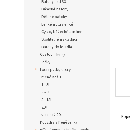
n
Batohy nad 30l
e
Dámské batohy
l
Dětské batohy
Lehké a ultralehké
Cyklo, běžecké a in-line
Sbalitelné a skládací
Batohy do letadla
Cestovní kufry
Tašky
Lodní pytle, obaly
méně než 1l
1 - 3l
3 - 5l
8 - 13l
20 l
více naž 20l
Popi
Pouzdra a Peněženky