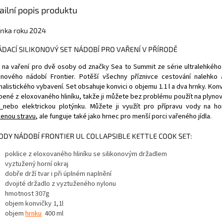
ailní popis produktu
nka roku 2024
ÁDACÍ SILIKONOVÝ SET NÁDOBÍ PRO VAŘENÍ V PŘÍRODĚ
 na vaření pro dvě osoby od značky Sea to Summit ze série ultralehkého
konového nádobí Frontier. Potěší všechny příznivce cestování nalehko
malistického vybavení. Set obsahuje konvici o objemu 1.1 l a dva hrnky. Ko
bené z eloxovaného hliníku, takže ji můžete bez problému použít na plyno
č
nebo elektrickou plotýnku. Můžete ji využít pro přípravu vody na h
enou stravu
, ale funguje také jako hrnec pro menší porci vařeného jídla.
ODY NÁDOBÍ FRONTIER UL COLLAPSIBLE KETTLE COOK SET:
poklice z eloxovaného hliníku se silikonovým držadlem
vyztužený horní okraj
dobře drží tvar i při úplném naplnění
dvojité držadlo z vyztuženého nylonu
hmotnost 307g
objem konvičky 1,1l
objem
hrnku
400 ml