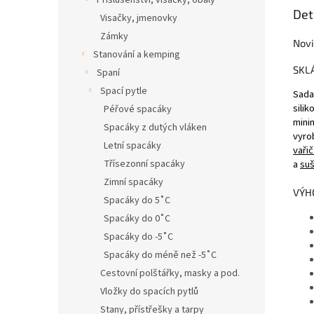
Příslušenství, visačky, obaly
Det
Visačky, jmenovky
Zámky
Novi
Stanování a kemping
SKL
Spaní
Spací pytle
Sada
sili
Péřové spacáky
mini
Spacáky z dutých vláken
vyro
Letní spacáky
vaři
a
suš
Třísezonní spacáky
Zimní spacáky
VÝH
Spacáky do 5˚C
Spacáky do 0˚C
Spacáky do -5˚C
Spacáky do méně než -5˚C
Cestovní polštářky, masky a pod.
Vložky do spacích pytlů
Stany, přístřešky a tarpy