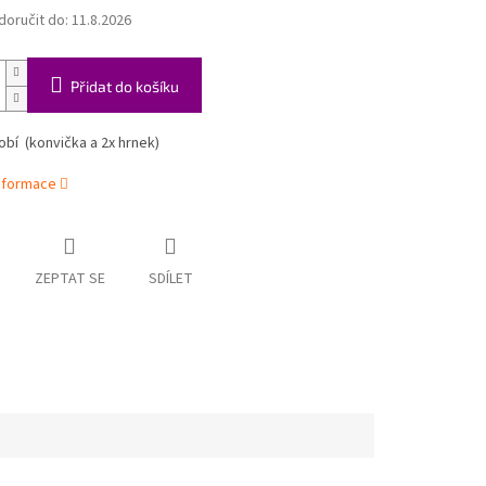
oručit do:
11.8.2026
Přidat do košíku
bí (konvička a 2x hrnek)
informace
ZEPTAT SE
SDÍLET