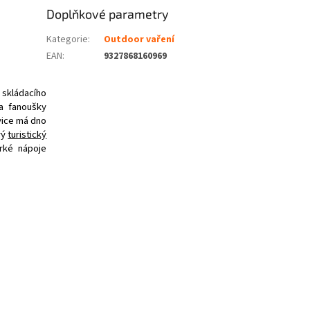
Doplňkové parametry
Kategorie
:
Outdoor vaření
EAN
:
9327868160969
 skládacího
 a fanoušky
nvice má dno
vý
turistický
orké nápoje