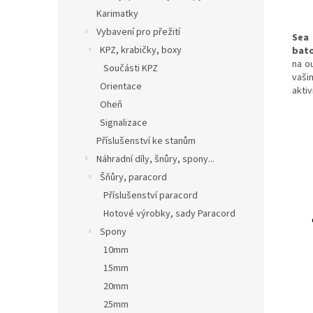
Karimatky
Vybavení pro přežití
Sea
KPZ, krabičky, boxy
bat
na ou
Součásti KPZ
vaši
Orientace
aktiv
Oheň
Signalizace
Příslušenství ke stanům
Náhradní díly, šnůry, spony...
Šňůry, paracord
Příslušenství paracord
Hotové výrobky, sady Paracord
Spony
10mm
15mm
20mm
25mm