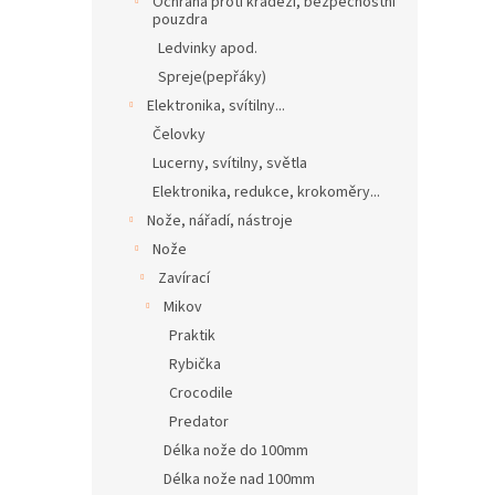
Ochrana proti krádeži, bezpečnostní
pouzdra
Ledvinky apod.
Spreje(pepřáky)
Elektronika, svítilny...
Čelovky
Lucerny, svítilny, světla
Elektronika, redukce, krokoměry...
Nože, nářadí, nástroje
Nože
Zavírací
Mikov
Praktik
Rybička
Crocodile
Predator
Délka nože do 100mm
Délka nože nad 100mm