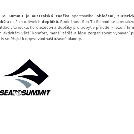
 To Summit
je
australská
značka
sportovního
oblečení
, turistic
ohů
a dalších oděvních
doplňků
. Společnost Sea To Summit se specializ
tdoor, turistiku, horolezectví a doplňky pro pobyt v přírodě. Filozofií fir
m aktivitám větší komfort, menší zátěž a lépe zorganizovat vybavení 
ity směřující k objevování naší úžasné planety.