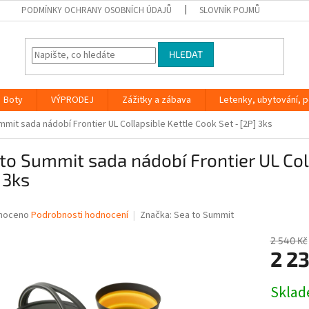
PODMÍNKY OCHRANY OSOBNÍCH ÚDAJŮ
SLOVNÍK POJMŮ
HLEDAT
Boty
VÝPRODEJ
Zážitky a zábava
Letenky, ubytování, po
mit sada nádobí Frontier UL Collapsible Kettle Cook Set - [2P] 3ks
to Summit sada nádobí Frontier UL Col
 3ks
né
noceno
Podrobnosti hodnocení
Značka:
Sea to Summit
ní
u
2 540 Kč
2 2
Měrná
Skla
cena:
ek.