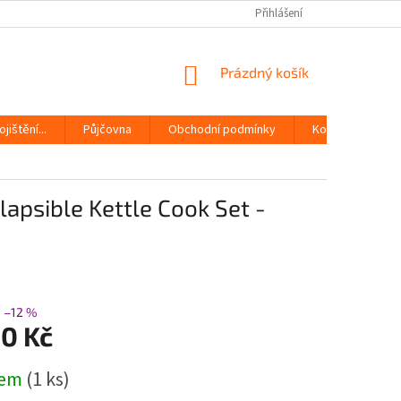
Přihlášení
NÁKUPNÍ
Prázdný košík
KOŠÍK
jištění...
Půjčovna
Obchodní podmínky
Kontakty
lapsible Kettle Cook Set -
–12 %
30 Kč
dem
(1 ks)