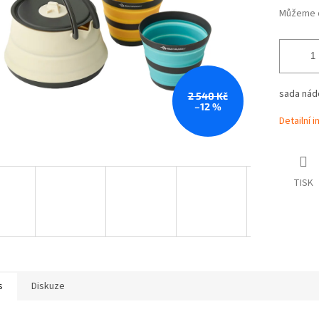
Můžeme d
sada nádo
2 540 Kč
–12 %
Detailní 
TISK
s
Diskuze