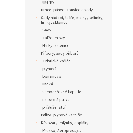
likérky
Hrnce, pánve, konvice a sady
Sady nádobí, talíře, misky, kelímky,
hrnky, sklenice
Sady
Talíře, misky
Hrnky, sklenice
Příbory, sady příborů
Turistické vařiče
plynové
benzinové
lihové
samoohřevné kapstle
na pevná paliva
příslušenství
Palivo, plynové kartuše
Kávovary, mlýnky, doplňky
Presso, Aeropressy...