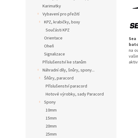
Karimatky
Vybavení pro přežití
KPZ, krabičky, boxy
Součásti KPZ
Orientace
Sea
bat
Oheň
na ou
Signalizace
vaši
aktiv
Příslušenství ke stanům
Náhradní díly, šnůry, spony...
Šňůry, paracord
Příslušenství paracord
Hotové výrobky, sady Paracord
Spony
10mm
15mm
20mm
25mm