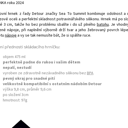
NKA roku 2024
ovní hrnek z řady Detour značky Sea To Summit kombinuje odolnost a u
zové oceli a perfektní skladnost potravinářského silikonu. Hrnek má po sl
é 3 cm, takže ho bez problému sbalíte i do už plného
batohu
. Je vhodn
ené nápoje, při naplnění výborně drží tvar a jeho žebrovaný povrch lép
otu
nápoje
a vy se tak nemusíte bát, že si spálíte ruce.
ní přednosti skládacího hrníčku:
objem 475 ml
perfektně padne do rukou i vašim dětem
nepalí, nestudí
vyroben ze zdravotně nezávadného silikonu bez
BPA
pevný okraj pro snadné pití
velikostně kompatibilní s ostatním nádobím Detour
výška 9,8 cm, průměr 9,6 cm
po složení 3cm
hmotnost: 97g