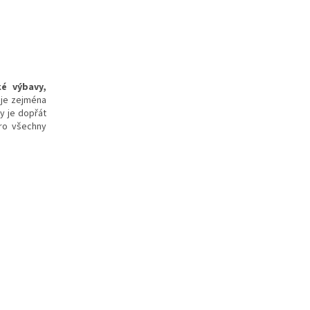
ké výbavy,
uje zejména
my je dopřát
pro všechny