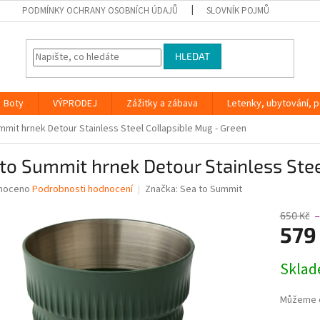
PODMÍNKY OCHRANY OSOBNÍCH ÚDAJŮ
SLOVNÍK POJMŮ
HLEDAT
Boty
VÝPRODEJ
Zážitky a zábava
Letenky, ubytování, po
mmit hrnek Detour Stainless Steel Collapsible Mug - Green
to Summit hrnek Detour Stainless Stee
né
noceno
Podrobnosti hodnocení
Značka:
Sea to Summit
ní
u
650 Kč
–
579
Měrná
Skla
cena:
ek.
Můžeme d