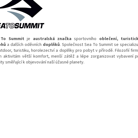
 To Summit
je
australská
značka
sportovního
oblečení
, turistic
ohů
a dalších oděvních
doplňků
. Společnost Sea To Summit se specializ
tdoor, turistiku, horolezectví a doplňky pro pobyt v přírodě. Filozofií fir
m aktivitám větší komfort, menší zátěž a lépe zorganizovat vybavení 
ity směřující k objevování naší úžasné planety.