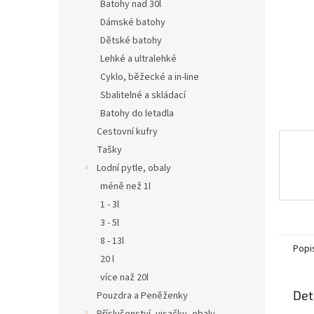
n
Batohy nad 30l
e
Dámské batohy
l
Dětské batohy
Lehké a ultralehké
Cyklo, běžecké a in-line
Sbalitelné a skládací
Batohy do letadla
Cestovní kufry
Tašky
Lodní pytle, obaly
méně než 1l
1 - 3l
3 - 5l
8 - 13l
Popi
20 l
více naž 20l
Det
Pouzdra a Peněženky