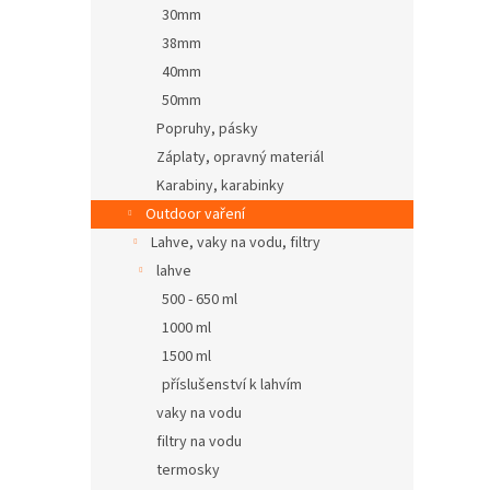
30mm
38mm
40mm
50mm
Popruhy, pásky
Záplaty, opravný materiál
Karabiny, karabinky
Outdoor vaření
Lahve, vaky na vodu, filtry
lahve
500 - 650 ml
1000 ml
1500 ml
příslušenství k lahvím
vaky na vodu
filtry na vodu
termosky