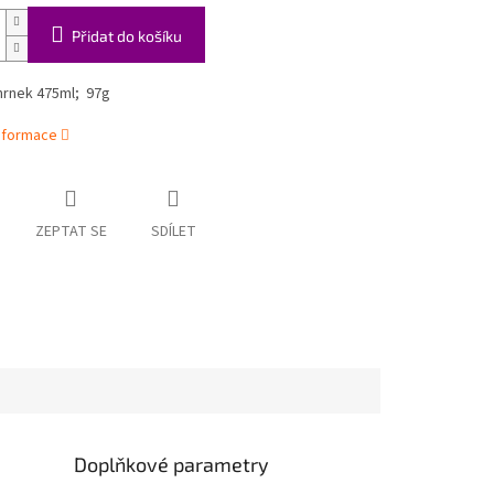
Přidat do košíku
hrnek 475ml; 97g
informace
ZEPTAT SE
SDÍLET
Doplňkové parametry