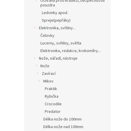
Ochrana proti krádeži, bezpečnostní
pouzdra
Ledvinky apod.
Spreje(pepřáky)
Elektronika, svítilny...
Čelovky
Lucerny, svítilny, světla
Elektronika, redukce, krokoměry...
Nože, nářadí, nástroje
Nože
Zavírací
Mikov
Praktik
Rybička
Crocodile
Predator
Délka nože do 100mm
Délka nože nad 100mm