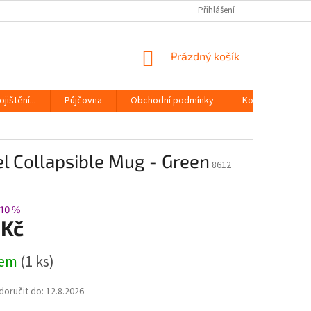
Přihlášení
NÁKUPNÍ
Prázdný košík
KOŠÍK
jištění...
Půjčovna
Obchodní podmínky
Kontakty
l Collapsible Mug - Green
8612
10 %
 Kč
dem
(1 ks)
oručit do:
12.8.2026