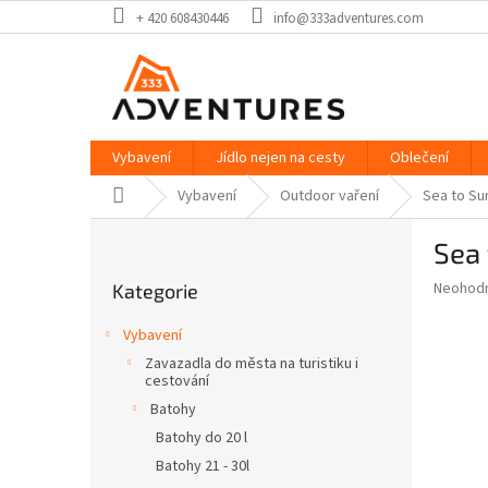
Přejít
+ 420 608430446
info@333adventures.com
na
obsah
Vybavení
Jídlo nejen na cesty
Oblečení
Domů
Vybavení
Outdoor vaření
Sea to Su
P
Sea 
o
Přeskočit
s
Průměr
Neohod
Kategorie
kategorie
t
hodnoce
r
produkt
Vybavení
a
je
Zavazadla do města na turistiku i
0,0
n
cestování
z
n
Batohy
5
í
hvězdič
Batohy do 20 l
p
Batohy 21 - 30l
a