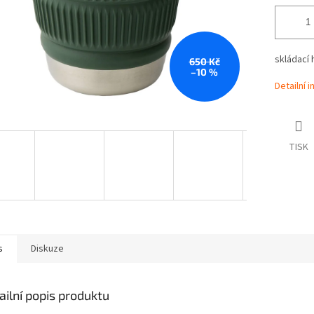
skládací 
650 Kč
–10 %
Detailní 
TISK
s
Diskuze
ailní popis produktu