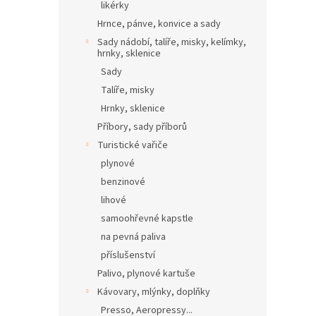
likérky
Hrnce, pánve, konvice a sady
Sady nádobí, talíře, misky, kelímky,
hrnky, sklenice
Sady
Talíře, misky
Hrnky, sklenice
Příbory, sady příborů
Turistické vařiče
plynové
benzinové
lihové
samoohřevné kapstle
na pevná paliva
příslušenství
Palivo, plynové kartuše
Kávovary, mlýnky, doplňky
Presso, Aeropressy...