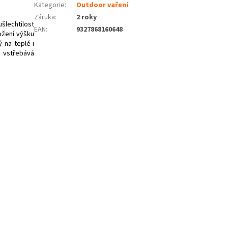
Kategorie
:
Outdoor vaření
Záruka
:
2 roky
šlechtilost
EAN
:
9327868160648
ožení výšku
ý na teplé i
e vstřebává