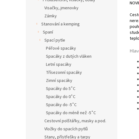
Příslušenství, visačky, obaly
NOVI
Visačky, jmenovky
Cest
Zámky
nere
Stanování a kemping
pouh
Spaní
stud
tepl
Spací pytle
Péřové spacáky
Hlav
Spacáky z dutých vláken
Letní spacáky
Třísezonní spacáky
Zimní spacáky
Spacáky do 5˚C
Spacáky do 0˚C
Spacáky do -5˚C
Spacáky do méně než -5˚C
Cestovní polštářky, masky a pod.
Vložky do spacích pytlů
Stany, přístřešky a tarpy