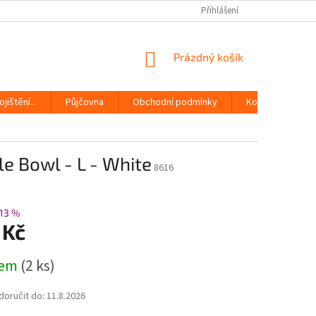
Přihlášení
NÁKUPNÍ
Prázdný košík
KOŠÍK
jištění...
Půjčovna
Obchodní podmínky
Kontakty
le Bowl - L - White
8616
13 %
 Kč
dem
(2 ks)
oručit do:
11.8.2026