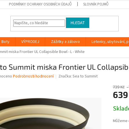
PODMÍNKY OCHRANY OSOBNÍCH ÚDAJŮ
SLOVNÍK POJMŮ
HLEDAT
Boty
VÝPRODEJ
Zážitky a zábava
Letenky, ubytování, po
mit miska Frontier UL Collapsible Bowl - L - White
to Summit miska Frontier UL Collapsib
né
noceno
Podrobnosti hodnocení
Značka:
Sea to Summit
ní
u
739 Kč
–
639
Měrná
Skla
cena:
ek.
Můžeme d