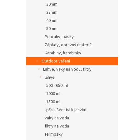
30mm
38mm
40mm
50mm
Popruhy, pásky
Záplaty, opravný materiál
Karabiny, karabinky
Outdoor vaření
Lahve, vaky na vodu, filtry
lahve
500 - 650 ml
1000 ml
1500 ml
příslušenství k lahvím
vaky na vodu
filtry na vodu
termosky