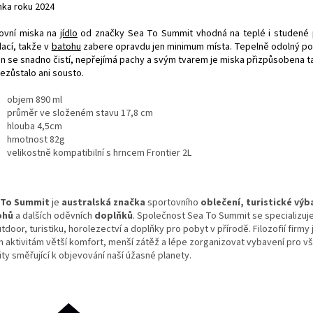
nka roku 2024
ovní miska na
jídlo
od značky Sea To Summit vhodná na teplé i studené 
dací, takže v
batohu
zabere opravdu jen minimum místa. Tepelně odolný po
kon se snadno čistí, nepřejímá pachy a svým tvarem je miska přizpůsobena t
nezůstalo ani sousto.
objem 890 ml
průměr ve složeném stavu 17,8 cm
hlouba 4,5cm
hmotnost 82g
velikostně kompatibilní s hrncem Frontier 2L
 To Summit
je
australská
značka
sportovního
oblečení
, turistické výb
ohů
a dalších oděvních
doplňků
. Společnost Sea To Summit se specializuj
tdoor, turistiku, horolezectví a doplňky pro pobyt v přírodě. Filozofií firmy
m aktivitám větší komfort, menší zátěž a lépe zorganizovat vybavení pro v
ity směřující k objevování naší úžasné planety.