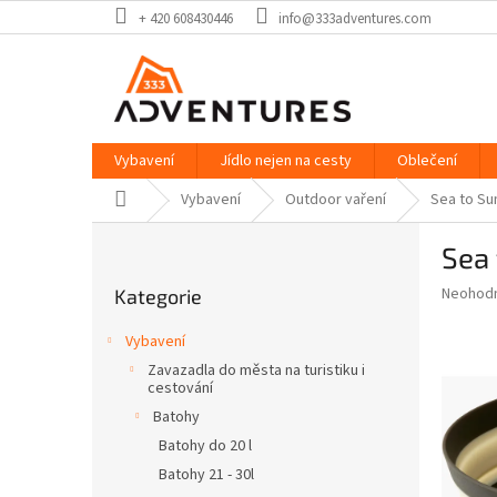
Přejít
+ 420 608430446
info@333adventures.com
na
obsah
Vybavení
Jídlo nejen na cesty
Oblečení
Domů
Vybavení
Outdoor vaření
Sea to Sum
P
Sea 
o
Přeskočit
s
Průměr
Neohod
Kategorie
kategorie
t
hodnoce
r
produkt
Vybavení
a
je
Zavazadla do města na turistiku i
0,0
n
cestování
z
n
Batohy
5
í
hvězdič
Batohy do 20 l
p
Batohy 21 - 30l
a