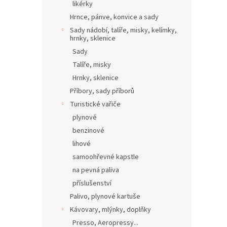
likérky
Hrnce, pánve, konvice a sady
Sady nádobí, talíře, misky, kelímky,
hrnky, sklenice
Sady
Talíře, misky
Hrnky, sklenice
Příbory, sady příborů
Turistické vařiče
plynové
benzinové
lihové
samoohřevné kapstle
na pevná paliva
příslušenství
Palivo, plynové kartuše
Kávovary, mlýnky, doplňky
Presso, Aeropressy...