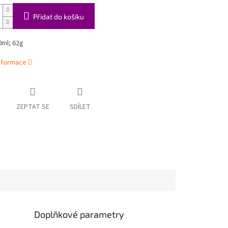
Přidat do košíku
0ml; 62g
informace
ZEPTAT SE
SDÍLET
Doplňkové parametry