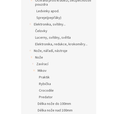
Ochrana proti krádeži, bezpečnostní
pouzdra
Ledvinky apod.
Spreje(pepřáky)
Elektronika, svítilny...
Čelovky
Lucerny, svítilny, světla
Elektronika, redukce, krokoměry...
Nože, nářadí, nástroje
Nože
Zavírací
Mikov
Praktik
Rybička
Crocodile
Predator
Délka nože do 100mm
Délka nože nad 100mm