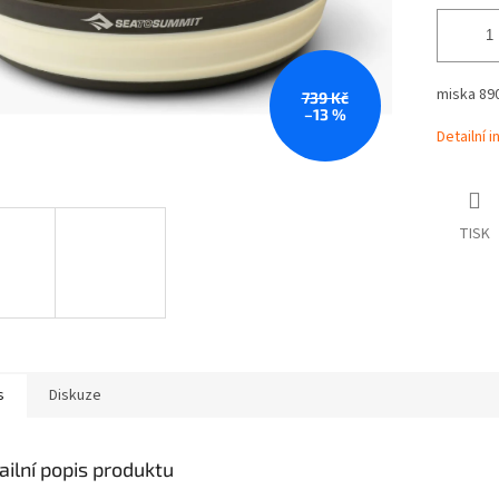
miska 89
739 Kč
–13 %
Detailní 
TISK
s
Diskuze
ailní popis produktu