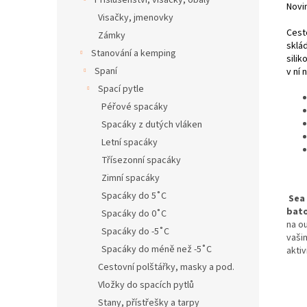
Příslušenství, visačky, obaly
Novi
Visačky, jmenovky
Cest
Zámky
sklá
Stanování a kemping
sili
Spaní
v ní 
Spací pytle
Péřové spacáky
Spacáky z dutých vláken
Letní spacáky
Třísezonní spacáky
Zimní spacáky
Spacáky do 5˚C
Sea
bat
Spacáky do 0˚C
na ou
Spacáky do -5˚C
vaši
Spacáky do méně než -5˚C
aktiv
Cestovní polštářky, masky a pod.
Vložky do spacích pytlů
Stany, přístřešky a tarpy