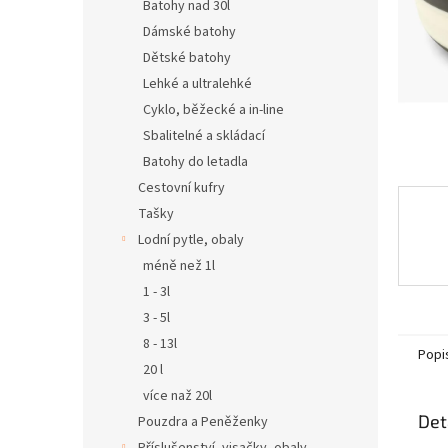
n
Batohy nad 30l
e
Dámské batohy
l
Dětské batohy
Lehké a ultralehké
Cyklo, běžecké a in-line
Sbalitelné a skládací
Batohy do letadla
Cestovní kufry
Tašky
Lodní pytle, obaly
méně než 1l
1 - 3l
3 - 5l
8 - 13l
Popi
20 l
více naž 20l
Det
Pouzdra a Peněženky