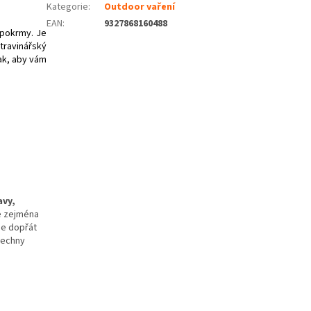
Kategorie
:
Outdoor vaření
EAN
:
9327868160488
pokrmy. Je
travinářský
ak, aby vám
avy,
e zejména
 je dopřát
šechny