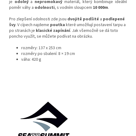
je
odolný
a
nepromokavý
materiál, který kombinuje ideální
poměr váhy a
odolnosti
, s vodním sloupcem
10 000m
.
Pro zlepšení odolnosti zde jsou
dvojitě podšité
a
podlepené
švy
. V cípech najdeme
poutka
které umožňují postavení tarpu a
po stranách je
klasické zapínání
. Jak všemožně se dá toto
poncho využít, se můžete podívat na obrázku.
rozměry: 137 x 253 cm
rozměry po sbalení: 8 × 19 cm
váha: 420 g