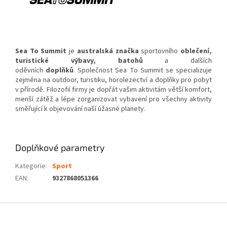
Sea To Summit
je
australská
značka
sportovního
oblečení
,
turistické výbavy, batohů
a dalších
oděvních
doplňků
. Společnost Sea To Summit se specializuje
zejména na outdoor, turistiku, horolezectví a doplňky pro pobyt
v přírodě. Filozofií firmy je dopřát vašim aktivitám větší komfort,
menší zátěž a lépe zorganizovat vybavení pro všechny aktivity
směřující k objevování naší úžasné planety.
Doplňkové parametry
Kategorie
:
Sport
EAN
:
9327868051366
Z
á