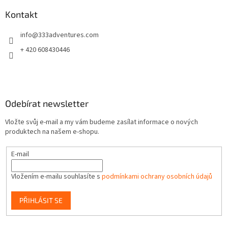
p
a
Kontakt
t
info
@
333adventures.com
í
+ 420 608430446
Odebírat newsletter
Vložte svůj e-mail a my vám budeme zasílat informace o nových
produktech na našem e-shopu.
E-mail
Vložením e-mailu souhlasíte s
podmínkami ochrany osobních údajů
PŘIHLÁSIT SE