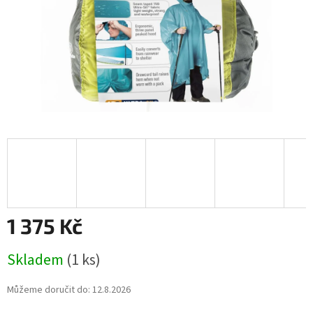
1 375 Kč
Měrná
Skladem
(1 ks)
cena:
Můžeme doručit do:
12.8.2026