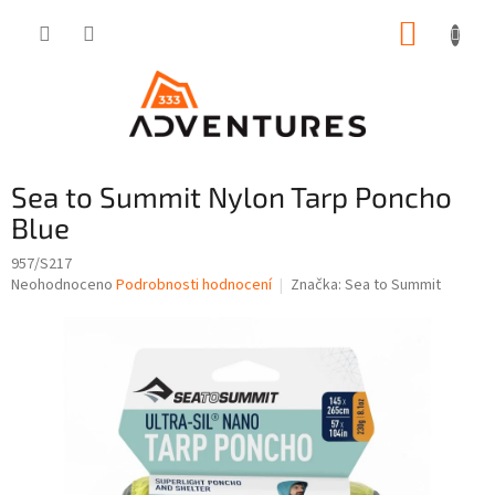
Přejít
NÁKUP
na
obsah
KOŠÍK
Sea to Summit Nylon Tarp Poncho
Blue
957/S217
Průměrné
Neohodnoceno
Podrobnosti hodnocení
Značka:
Sea to Summit
hodnocení
produktu
je
0,0
z
5
hvězdiček.