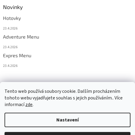
Novinky
Hotovky
23.4.2026
Adventure Menu
23.4.2026
Expres Menu
23.4.2026
event333
Tento web používá soubory cookie. Dalším procházením
tohoto webu vyjadřujete souhlas s jejich používáním.. Více
informací
zde
.
Vytvořil Shoptet
Nastavení
Copyright 2026
www.333adventures.com
. Všechna práva