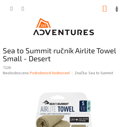
Přejít
NÁKUP
na
obsah
KOŠÍK
Sea to Summit ručník Airlite Towel
Small - Desert
7226
Průměrné
Neohodnoceno
Podrobnosti hodnocení
Značka:
Sea to Summit
hodnocení
produktu
je
0,0
z
5
hvězdiček.