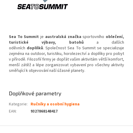
Sea To Summit
je
australská
značka
sportovního
oblečení
,
turistické výbavy, batohů
a dalších
oděvních
doplňků
. Společnost Sea To Summit se specializuje
zejména na outdoor, turistiku, horolezectví a doplňky pro pobyt
v přírodě. Filozofií firmy je dopřát vašim aktivitám větší komfort,
menší zátěž a lépe zorganizovat vybavení pro všechny aktivity
směřující k objevování naší úžasné planety.
Doplňkové parametry
Kategorie
:
Ručníky a osobní hygiena
EAN
:
9327868148417
Z