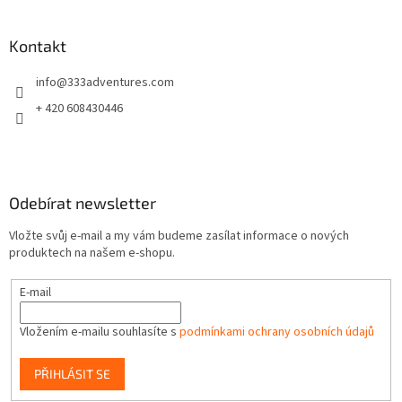
á
p
a
Kontakt
t
info
@
333adventures.com
í
+ 420 608430446
Odebírat newsletter
Vložte svůj e-mail a my vám budeme zasílat informace o nových
produktech na našem e-shopu.
E-mail
Vložením e-mailu souhlasíte s
podmínkami ochrany osobních údajů
PŘIHLÁSIT SE