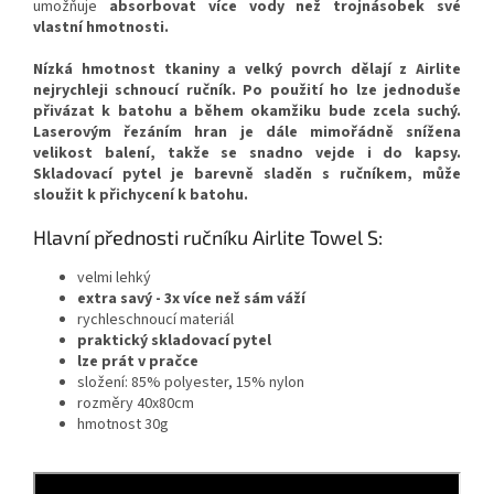
umožňuje
absorbovat více vody než trojnásobek své
vlastní hmotnosti.
Nízká hmotnost tkaniny a velký povrch dělají z Airlite
nejrychleji schnoucí ručník. Po použití ho lze jednoduše
přivázat k batohu a během okamžiku bude zcela suchý.
Laserovým řezáním hran je dále mimořádně snížena
velikost balení, takže se snadno vejde i do kapsy.
Skladovací pytel je barevně sladěn s ručníkem, může
sloužit k přichycení k batohu.
Hlavní přednosti ručníku Airlite Towel S:
velmi lehký
extra savý - 3x více než sám váží
rychleschnoucí materiál
praktický skladovací pytel
lze prát v pračce
složení: 85% polyester, 15% nylon
rozměry 40x80cm
hmotnost 30g