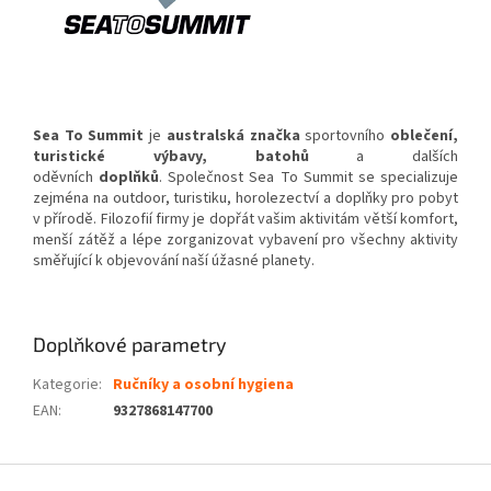
Sea To Summit
je
australská
značka
sportovního
oblečení
,
turistické výbavy, batohů
a dalších
oděvních
doplňků
. Společnost Sea To Summit se specializuje
zejména na outdoor, turistiku, horolezectví a doplňky pro pobyt
v přírodě. Filozofií firmy je dopřát vašim aktivitám větší komfort,
menší zátěž a lépe zorganizovat vybavení pro všechny aktivity
směřující k objevování naší úžasné planety.
Doplňkové parametry
Kategorie
:
Ručníky a osobní hygiena
EAN
:
9327868147700
Z