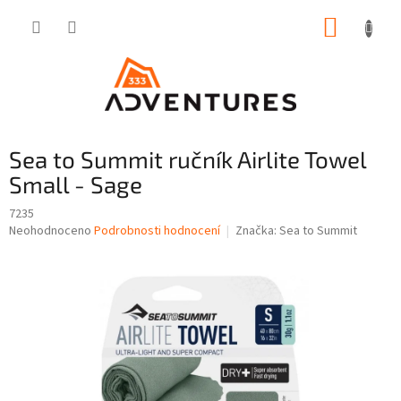
Přejít
NÁKUP
na
obsah
KOŠÍK
Sea to Summit ručník Airlite Towel
Small - Sage
7235
Průměrné
Neohodnoceno
Podrobnosti hodnocení
Značka:
Sea to Summit
hodnocení
produktu
je
0,0
z
5
hvězdiček.