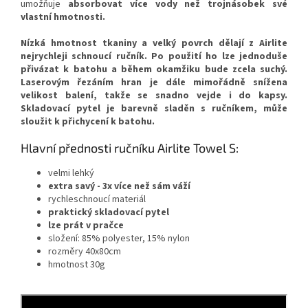
umožňuje
absorbovat více vody než trojnásobek své
vlastní hmotnosti.
Nízká hmotnost tkaniny a velký povrch dělají z Airlite
nejrychleji schnoucí ručník. Po použití ho lze jednoduše
přivázat k batohu a během okamžiku bude zcela suchý.
Laserovým řezáním hran je dále mimořádně snížena
velikost balení, takže se snadno vejde i do kapsy.
Skladovací pytel je barevně sladěn s ručníkem, může
sloužit k přichycení k batohu.
Hlavní přednosti ručníku Airlite Towel S:
velmi lehký
extra savý - 3x více než sám váží
rychleschnoucí materiál
praktický skladovací pytel
lze prát v pračce
složení: 85% polyester, 15% nylon
rozměry 40x80cm
hmotnost 30g