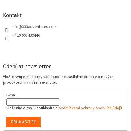
á
p
a
Kontakt
t
info
@
333adventures.com
í
+ 420 608430446
Odebírat newsletter
Vložte svůj e-mail a my vám budeme zasílat informace o nových
produktech na našem e-shopu.
E-mail
Vložením e-mailu souhlasíte s
podmínkami ochrany osobních údajů
PŘIHLÁSIT SE