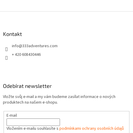
Z
á
p
a
Kontakt
t
info
@
333adventures.com
í
+ 420 608430446
Odebírat newsletter
Vložte svůj e-mail a my vám budeme zasílat informace o nových
produktech na našem e-shopu.
E-mail
Vložením e-mailu souhlasíte s
podmínkami ochrany osobních údajů