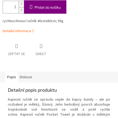
Přidat do košíku
rychleschnoucí ručník
40cmx80cm; 58g
Detailní informace
ZEPTAT SE
SDÍLET
Popis
Diskuze
Detailní popis produktu
Kapesní ručník se opravdu vejde do kapsy bundy – ale po
rozbalení je měkký, žíznivý.
Jeho hedvábný povrch absorbuje
trojnásobek své hmotnosti ve vodě a poté rychle
schne.
Kapesní ručník Pocket Towel je dodáván s měkkým