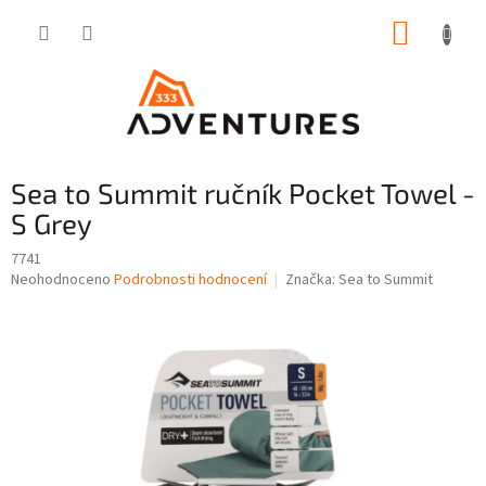
Přejít
NÁKUP
na
obsah
KOŠÍK
Sea to Summit ručník Pocket Towel -
S Grey
7741
Průměrné
Neohodnoceno
Podrobnosti hodnocení
Značka:
Sea to Summit
hodnocení
produktu
je
0,0
z
5
hvězdiček.