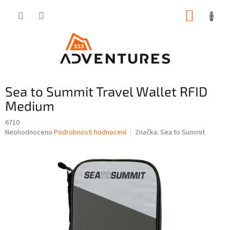
Přejít
NÁKUP
na
obsah
KOŠÍK
Sea to Summit Travel Wallet RFID
Medium
6710
Průměrné
Neohodnoceno
Podrobnosti hodnocení
Značka:
Sea to Summit
hodnocení
produktu
je
0,0
z
5
hvězdiček.