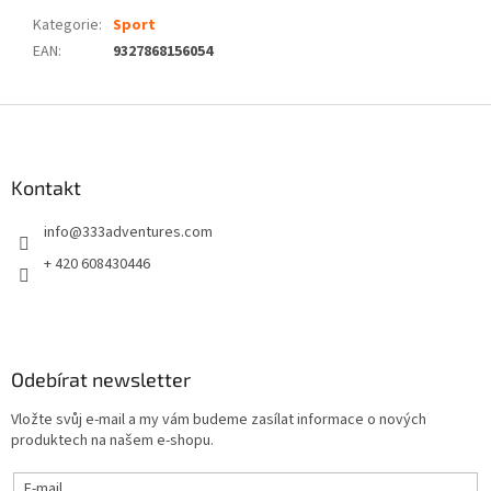
Kategorie
:
Sport
EAN
:
9327868156054
Z
á
p
a
Kontakt
t
info
@
333adventures.com
í
+ 420 608430446
Odebírat newsletter
Vložte svůj e-mail a my vám budeme zasílat informace o nových
produktech na našem e-shopu.
E-mail