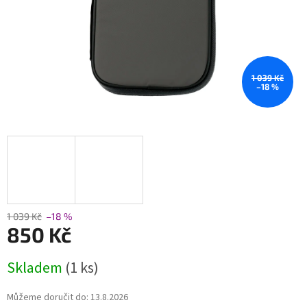
1 039 Kč
–18 %
1 039 Kč
–18 %
850 Kč
Měrná
Skladem
(1 ks)
cena:
Můžeme doručit do:
13.8.2026