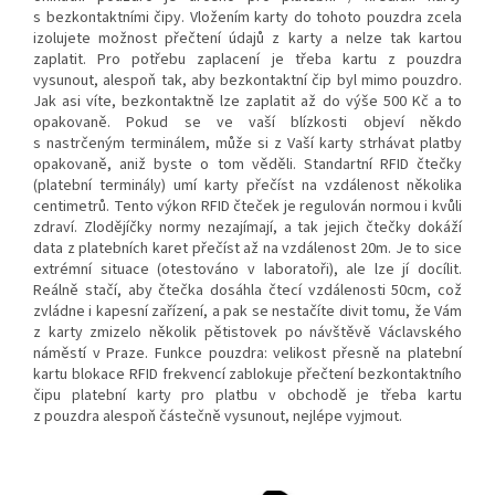
s bezkontaktními čipy. Vložením karty do tohoto pouzdra zcela
izolujete možnost přečtení údajů z karty a nelze tak kartou
zaplatit. Pro potřebu zaplacení je třeba kartu z pouzdra
vysunout, alespoň tak, aby bezkontaktní čip byl mimo pouzdro.
Jak asi víte, bezkontaktně lze zaplatit až do výše 500 Kč a to
opakovaně. Pokud se ve vaší blízkosti objeví někdo
s nastrčeným terminálem, může si z Vaší karty strhávat platby
opakovaně, aniž byste o tom věděli. Standartní RFID čtečky
(platební terminály) umí karty přečíst na vzdálenost několika
centimetrů. Tento výkon RFID čteček je regulován normou i kvůli
zdraví. Zlodějíčky normy nezajímají, a tak jejich čtečky dokáží
data z platebních karet přečíst až na vzdálenost 20m. Je to sice
extrémní situace (otestováno v laboratoři), ale lze jí docílit.
Reálně stačí, aby čtečka dosáhla čtecí vzdálenosti 50cm, což
zvládne i kapesní zařízení, a pak se nestačíte divit tomu, že Vám
z karty zmizelo několik pětistovek po návštěvě Václavského
náměstí v Praze. Funkce pouzdra: velikost přesně na platební
kartu blokace RFID frekvencí zablokuje přečtení bezkontaktního
čipu platební karty pro platbu v obchodě je třeba kartu
z pouzdra alespoň částečně vysunout, nejlépe vyjmout.