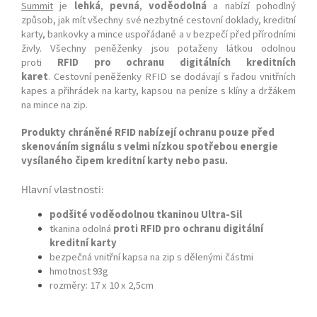
Summit
je
lehká
,
pevná
,
voděodolná
a nabízí pohodlný
způsob, jak mít všechny své nezbytné cestovní doklady, kreditní
karty, bankovky a mince uspořádané a v bezpečí před přírodními
živly. Všechny peněženky jsou potaženy látkou odolnou
proti
RFID pro ochranu digitálních kreditních
karet
. Cestovní peněženky RFID se dodávají s řadou vnitřních
kapes a přihrádek na karty, kapsou na peníze s klíny a držákem
na mince na zip.
Produkty chráněné RFID nabízejí ochranu pouze před
skenováním signálu s velmi nízkou spotřebou energie
vysílaného čipem kreditní karty nebo pasu.
Hlavní vlastnosti:
podšité voděodolnou tkaninou Ultra-Sil
tkanina odolná
proti RFID pro ochranu digitální
kreditní karty
bezpečná vnitřní kapsa na zip s dělenými částmi
hmotnost 93g
rozměry: 17 x 10 x 2,5cm