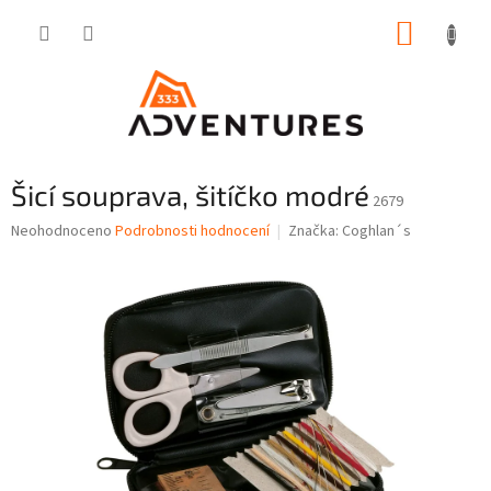
Přejít
NÁKUP
na
obsah
KOŠÍK
Šicí souprava, šitíčko modré
2679
Průměrné
Neohodnoceno
Podrobnosti hodnocení
Značka:
Coghlan´s
hodnocení
produktu
je
0,0
z
5
hvězdiček.