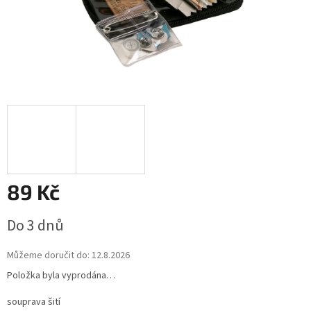
89 Kč
Měrná
Do 3 dnů
cena:
Můžeme doručit do:
12.8.2026
Položka byla vyprodána…
souprava šití