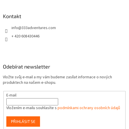
á
p
a
Kontakt
t
info
@
333adventures.com
í
+ 420 608430446
Odebírat newsletter
Vložte svůj e-mail a my vám budeme zasílat informace o nových
produktech na našem e-shopu.
E-mail
Vložením e-mailu souhlasíte s
podmínkami ochrany osobních údajů
PŘIHLÁSIT SE